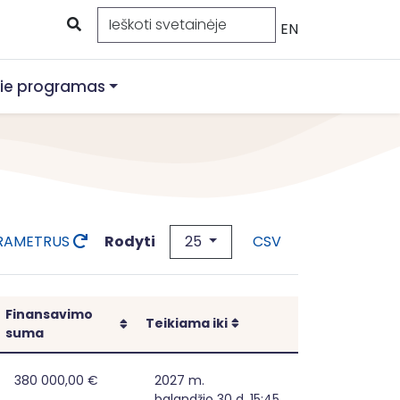
EN
ie programas
25
Rodyti
ARAMETRUS
CSV
Finansavimo
Rikiuoti
Rikiuoti
Teikiama iki
suma
 Lazdijų rajono savivaldybėje
380 000,00 €
2027 m.
balandžio 30 d. 15:45