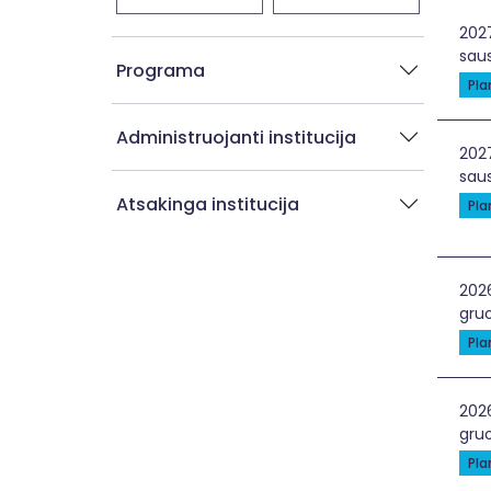
Žin
202
saus
Programa
Pl
Administruojanti institucija
Mok
202
saus
Atsakinga institucija
Pl
Žal
202
gruo
Pl
Gyn
202
gruo
Pl