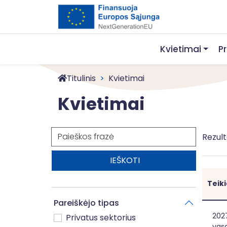
Kvietimai
P
Titulinis
Kvietimai
Kvietimai
Paieška
Rezult
Teik
Pareiškėjo tipas
Ger
202
Privatus sektorius
vasa