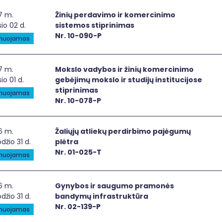
ių perdavimo ir komercinimo sistemos stiprinimas
7 m.
Žinių perdavimo ir komercinimo
io 02 d.
sistemos stiprinimas
Nr. 10-090-P
anuojamas
slo vadybos ir žinių komercinimo gebėjimų mokslo ir studijų
7 m.
Mokslo vadybos ir žinių komercinimo
io 01 d.
gebėjimų mokslo ir studijų institucijose
stiprinimas
anuojamas
Nr. 10-078-P
iųjų atliekų perdirbimo pajėgumų plėtra
6 m.
Žaliųjų atliekų perdirbimo pajėgumų
džio 31 d.
plėtra
Nr. 01-025-T
anuojamas
ybos ir saugumo pramonės bandymų infrastruktūra
6 m.
Gynybos ir saugumo pramonės
džio 31 d.
bandymų infrastruktūra
Nr. 02-139-P
anuojamas