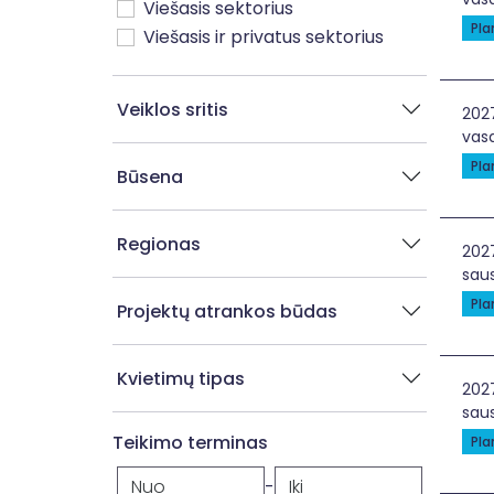
Viešasis sektorius
Pl
Viešasis ir privatus sektorius
Veiklos sritis
Van
202
vasa
Pl
Būsena
Regionas
Mok
202
saus
Pl
Projektų atrankos būdas
Kvietimų tipas
Šve
202
saus
Teikimo terminas
Pl
-