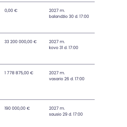
0,00 €
2027 m.
balandžio 30 d. 17:00
33 200 000,00 €
2027 m.
kovo 31 d. 17:00
Ukmergės rajono savivaldybėje
1 778 875,00 €
2027 m.
vasario 26 d. 17:00
alčininkų rajone
190 000,00 €
2027 m.
sausio 29 d. 17:00