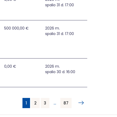
spalio 31 d. 17:00
s rūpybos ir išplėstinės praktikos vaistininko paslaugų pl
500 000,00 €
2026 m.
spalio 31 d. 17:00
0,00 €
2026 m.
spalio 30 d. 16:00
1
2
3
…
87