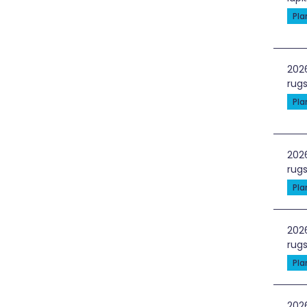
Pl
Sti
202
rugs
Pl
Žal
202
rugs
Pl
Gyn
202
rugs
Pl
Grė
202