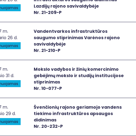
Lazdijų rajono savivaldybėje
anuojamas
Nr. 21-209-P
dentvarkos infrastruktūros saugumo stiprinimas Varėnos 
7 m.
Vandentvarkos infrastruktūros
rio 26 d.
saugumo stiprinimas Varėnos rajono
savivaldybėje
anuojamas
Nr. 21-210-P
slo vadybos ir žinių komercinimo gebėjimų mokslo ir studijų
7 m.
Mokslo vadybos ir žinių komercinimo
io 31 d.
gebėjimų mokslo ir studijų institucijose
stiprinimas
anuojamas
Nr. 10-077-P
nčionių rajono geriamojo vandens tiekimo infrastruktūro
7 m.
Švenčionių rajono geriamojo vandens
io 29 d.
tiekimo infrastruktūros apsaugos
didinimas
anuojamas
Nr. 20-232-P