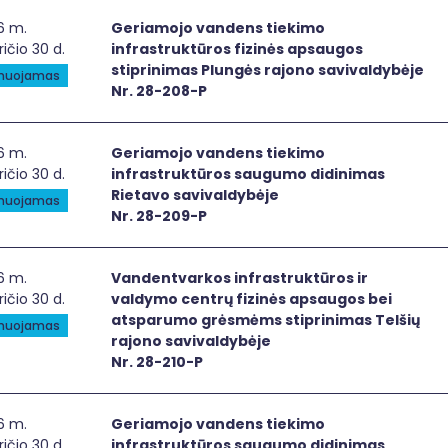
iamojo vandens tiekimo infrastruktūros fizinės apsaugos s
6 m.
Geriamojo vandens tiekimo
ričio 30 d.
infrastruktūros fizinės apsaugos
stiprinimas Plungės rajono savivaldybėje
anuojamas
Nr. 28-208-P
iamojo vandens tiekimo infrastruktūros saugumo didinima
6 m.
Geriamojo vandens tiekimo
ričio 30 d.
infrastruktūros saugumo didinimas
Rietavo savivaldybėje
anuojamas
Nr. 28-209-P
dentvarkos infrastruktūros ir valdymo centrų fizinės aps
6 m.
Vandentvarkos infrastruktūros ir
ričio 30 d.
valdymo centrų fizinės apsaugos bei
atsparumo grėsmėms stiprinimas Telšių
anuojamas
rajono savivaldybėje
Nr. 28-210-P
iamojo vandens tiekimo infrastruktūros saugumo didinima
6 m.
Geriamojo vandens tiekimo
ričio 30 d.
infrastruktūros saugumo didinimas