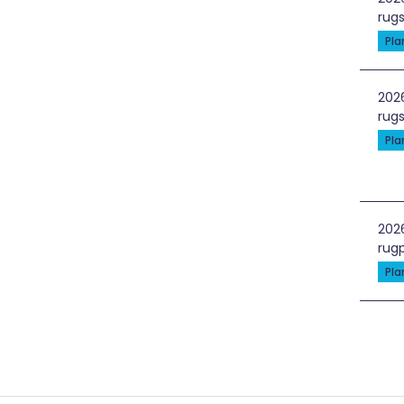
rugs
Pl
Pap
202
rugs
Pl
Kon
202
rugp
Pl