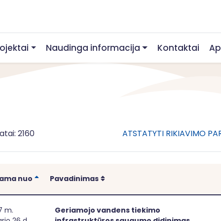
rojektai
Naudinga informacija
Kontaktai
Ap
atai: 2160
ATSTATYTI RIKIAVIMO P
Rikiuoti
Rikiuoti
iama nuo
Pavadinimas
iamojo vandens tiekimo infrastruktūros saugumo didinimas
7 m.
Geriamojo vandens tiekimo
rio 26 d.
infrastruktūros saugumo didinimas