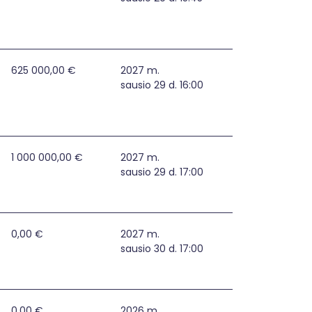
tines partnerystes (BJR)
625 000,00 €
2027 m.
sausio 29 d. 16:00
1 000 000,00 €
2027 m.
sausio 29 d. 17:00
0,00 €
2027 m.
sausio 30 d. 17:00
0,00 €
2026 m.