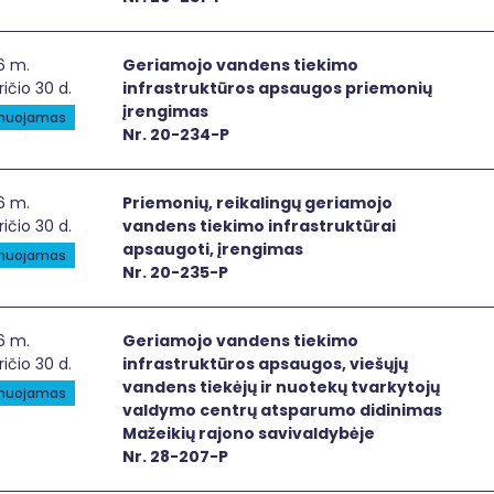
iamojo vandens tiekimo infrastruktūros apsaugos priemo
6 m.
Geriamojo vandens tiekimo
ričio 30 d.
infrastruktūros apsaugos priemonių
įrengimas
anuojamas
Nr. 20-234-P
emonių, reikalingų geriamojo vandens tiekimo infrastruktū
6 m.
Priemonių, reikalingų geriamojo
ričio 30 d.
vandens tiekimo infrastruktūrai
apsaugoti, įrengimas
anuojamas
Nr. 20-235-P
iamojo vandens tiekimo infrastruktūros apsaugos, viešųjų
6 m.
Geriamojo vandens tiekimo
ričio 30 d.
infrastruktūros apsaugos, viešųjų
vandens tiekėjų ir nuotekų tvarkytojų
anuojamas
valdymo centrų atsparumo didinimas
Mažeikių rajono savivaldybėje
Nr. 28-207-P