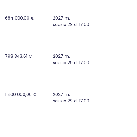
nių įrengimas
684 000,00 €
2027 m.
sausio 29 d. 17:00
rai apsaugoti, įrengimas
798 343,61 €
2027 m.
sausio 29 d. 17:00
 vandens tiekėjų ir nuotekų tvarkytojų valdymo centrų ats
1 400 000,00 €
2027 m.
sausio 29 d. 17:00