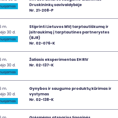
Druskininkų savivaldybėje
anuojamas
Nr. 21-208-P
printi Lietuvos MVĮ tarptautiškumą ir įsitraukimą į tarptau
6 m.
Stiprinti Lietuvos MVĮ tarptautiškumą ir
ėjo 30 d.
įsitraukimą į tarptautines partnerystes
(BJR)
anuojamas
Nr. 02-076-K
iasis eksperimentas EH RIV
6 m.
Žaliasis eksperimentas EH RIV
ėjo 30 d.
Nr. 02-137-K
anuojamas
ybos ir saugumo produktų kūrimas ir vystymas
6 m.
Gynybos ir saugumo produktų kūrimas ir
ėjo 30 d.
vystymas
Nr. 02-138-K
anuojamas
smėms atsparios ligoninės infrastruktūros sukūrimas VVL
6 m.
Grėsmėms atsparios ligoninės