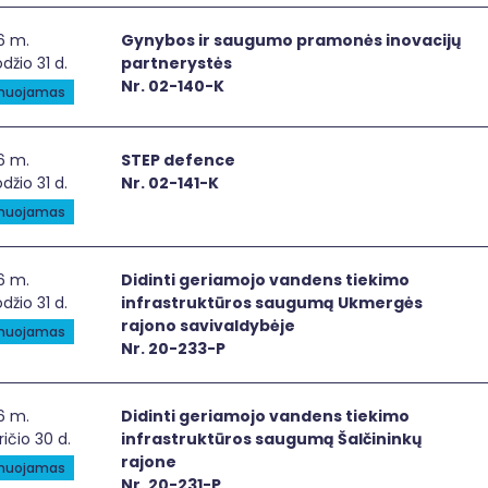
ybos ir saugumo pramonės inovacijų partnerystės
6 m.
Gynybos ir saugumo pramonės inovacijų
džio 31 d.
partnerystės
Nr. 02-140-K
anuojamas
P defence
6 m.
STEP defence
džio 31 d.
Nr. 02-141-K
anuojamas
inti geriamojo vandens tiekimo infrastruktūros saugumą 
6 m.
Didinti geriamojo vandens tiekimo
džio 31 d.
infrastruktūros saugumą Ukmergės
rajono savivaldybėje
anuojamas
Nr. 20-233-P
inti geriamojo vandens tiekimo infrastruktūros saugumą Š
6 m.
Didinti geriamojo vandens tiekimo
ričio 30 d.
infrastruktūros saugumą Šalčininkų
rajone
anuojamas
Nr. 20-231-P