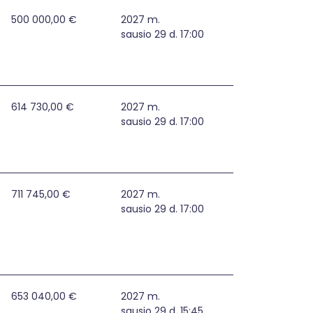
tiprinimas Plungės rajono savivaldybėje
500 000,00 €
2027 m.
sausio 29 d. 17:00
s Rietavo savivaldybėje
614 730,00 €
2027 m.
sausio 29 d. 17:00
augos bei atsparumo grėsmėms stiprinimas Telšių rajono s
711 745,00 €
2027 m.
sausio 29 d. 17:00
s Druskininkų savivaldybėje
653 040,00 €
2027 m.
sausio 29 d. 15:45