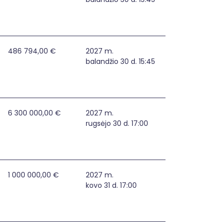
rajono savivaldybėje
486 794,00 €
2027 m.
balandžio 30 d. 15:45
 institucijose stiprinimas
6 300 000,00 €
2027 m.
rugsėjo 30 d. 17:00
s apsaugos didinimas
1 000 000,00 €
2027 m.
kovo 31 d. 17:00