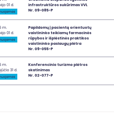
ėjo 01 d.
infrastruktūros sukūrimas VVL
Nr. 09-085-P
anuojamas
ildomų į pacientą orientuotų vaistininko teikiamų farmacinė
6 m.
Papildomų į pacientą orientuotų
ėjo 01 d.
vaistininko teikiamų farmacinės
rūpybos ir išplėstinės praktikos
anuojamas
vaistininko paslaugų plėtra
Nr. 09-055-P
ferencinio turizmo plėtros skatinimas
6 m.
Konferencinio turizmo plėtros
jūčio 31 d.
skatinimas
Nr. 02-077-P
anuojamas