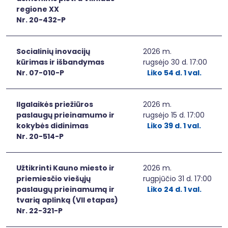
regione XX
Nr. 20-432-P
Socialinių inovacijų
2026 m.
kūrimas ir išbandymas
rugsėjo 30 d. 17:00
Nr. 07-010-P
Liko 54 d. 1 val.
Ilgalaikės priežiūros
2026 m.
paslaugų prieinamumo ir
rugsėjo 15 d. 17:00
kokybės didinimas
Liko 39 d. 1 val.
Nr. 20-514-P
Užtikrinti Kauno miesto ir
2026 m.
priemiesčio viešųjų
rugpjūčio 31 d. 17:00
paslaugų prieinamumą ir
Liko 24 d. 1 val.
tvarią aplinką (VII etapas)
Nr. 22-321-P