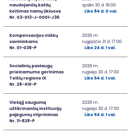
naudojančių katilų
spalio 30 d. 16:00
keitimas namų ūkiuose
Liko 84 d. 0 val.
Nr. 03-013-J-0001-J36
Kompensacijos miškų
2026 m.
savininkams
rugpjūčio 31 d. 17:00
Nr. 01-038-P
Liko 24 d. 1 val.
Socialinių paslaugų
2026 m.
prieinamumo gerinimas
rugsėjo 30 d. 17:00
Telšių regione IX
Liko 54 d. 1 val.
Nr. 28-410-P
Viešąjį saugumą
2026 m.
užtikrinančių institucijų
rugsėjo 30 d. 17:00
pajėgumų stiprinimas
Liko 54 d. 1 val.
Nr. 11-828-P