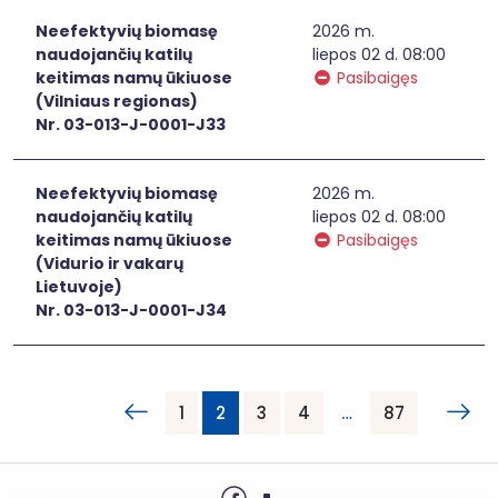
Neefektyvių biomasę
2026 m.
naudojančių katilų
liepos 02 d. 08:00
keitimas namų ūkiuose
Pasibaigęs
(Vilniaus regionas)
Nr. 03-013-J-0001-J33
Neefektyvių biomasę
2026 m.
naudojančių katilų
liepos 02 d. 08:00
keitimas namų ūkiuose
Pasibaigęs
(Vidurio ir vakarų
Lietuvoje)
Nr. 03-013-J-0001-J34
1
2
3
4
…
87