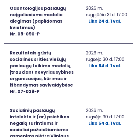
Odontologijos paslaugų
2026 m.
neįgaliesiems modelio
rugpjūčio 31 d. 17:00
diegimas (papildomas
Liko 24 d. 1 val.
kvietimas)
Nr. 09-090-P
Rezultatais grįstų
2026 m.
socialinės srities viešųjų
rugsėjo 30 d. 17:00
paslaugų teikimo modelių,
Liko 54 d. 1 val.
įtraukiant nevyriausybines
organizacijas, kūrimas ir
išbandymas savivaldybėse
Nr. 07-029-P
Socialinių paslaugų
2026 m.
intelekto ir (ar) psichikos
rugsėjo 30 d. 17:00
negalią turintiems ir
Liko 54 d. 1 val.
socialiai pažeidžiamiems
asmenims plėtra Vilniaus