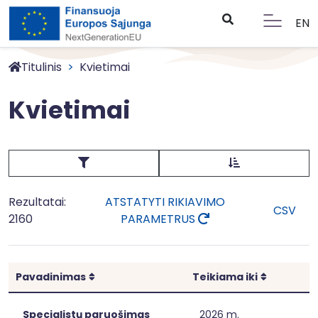
EN
Titulinis
Kvietimai
Kvietimai
Rezultatai:
ATSTATYTI RIKIAVIMO
CSV
2160
PARAMETRUS
Rikiuoti
Rikiuoti
Pavadinimas
Teikiama iki
Specialistų paruošimas
2026 m.