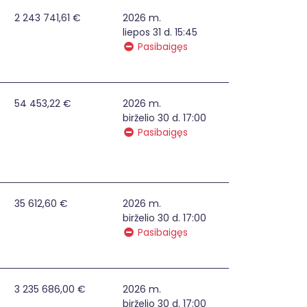
 rajono savivaldybėje
2 243 741,61 €
2026 m.
liepos 31 d. 15:45
Pasibaigęs
niams verslui reikalingą įrangą, taikant rinkodaros priemone
54 453,22 €
2026 m.
birželio 30 d. 17:00
Pasibaigęs
novatyvų socialų ir besimokanti miestą
35 612,60 €
2026 m.
birželio 30 d. 17:00
Pasibaigęs
riežiūros paslaugas įvairių krizių ar ekstremaliųjų situaci
3 235 686,00 €
2026 m.
birželio 30 d. 17:00