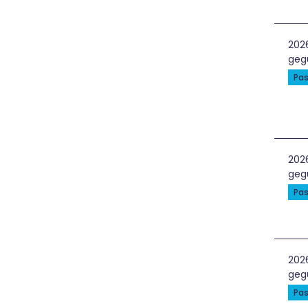
Rad
202
geg
Pas
Kvi
202
geg
Pas
Soc
202
geg
Pas