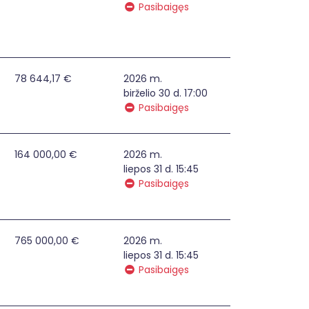
Pasibaigęs
78 644,17 €
2026 m.
birželio 30 d. 17:00
Pasibaigęs
mojo vandens gavybos infrastruktūrą
164 000,00 €
2026 m.
liepos 31 d. 15:45
Pasibaigęs
rtizanų g. 2, Švenčionėlių m., sutvarkymas
765 000,00 €
2026 m.
liepos 31 d. 15:45
Pasibaigęs