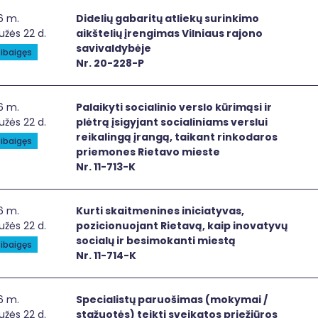
elių gabaritų atliekų surinkimo aikštelių įrengimas Vilniaus
6 m.
Didelių gabaritų atliekų surinkimo
žės 22 d.
aikštelių įrengimas Vilniaus rajono
savivaldybėje
ibaigęs
Nr. 20-228-P
ikyti socialinio verslo kūrimąsi ir plėtrą įsigyjant sociali
6 m.
Palaikyti socialinio verslo kūrimąsi ir
žės 22 d.
plėtrą įsigyjant socialiniams verslui
reikalingą įrangą, taikant rinkodaros
ibaigęs
priemones Rietavo mieste
Nr. 11-713-K
ti skaitmenines iniciatyvas, pozicionuojant Rietavą, kaip i
6 m.
Kurti skaitmenines iniciatyvas,
žės 22 d.
pozicionuojant Rietavą, kaip inovatyvų
socialų ir besimokanti miestą
ibaigęs
Nr. 11-714-K
cialistų paruošimas (mokymai / stažuotės) teikti sveikatos p
6 m.
Specialistų paruošimas (mokymai /
žės 22 d.
stažuotės) teikti sveikatos priežiūros