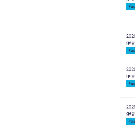
Pas
RVU
202
gegu
Pas
Sve
202
geg
Pas
Vai
202
gegu
Pas