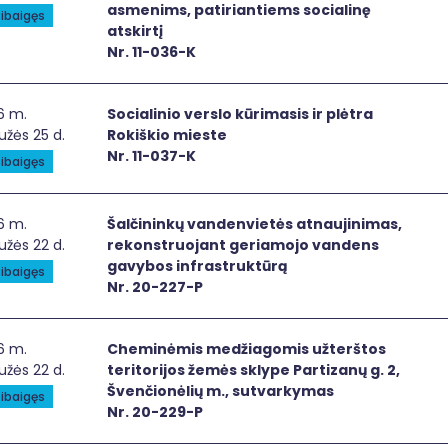
asmenims, patiriantiems socialinę
ibaigęs
atskirtį
Nr. 11-036-K
alinio verslo kūrimasis ir plėtra Rokiškio mieste
6 m.
Socialinio verslo kūrimasis ir plėtra
žės 25 d.
Rokiškio mieste
Nr. 11-037-K
ibaigęs
čininkų vandenvietės atnaujinimas, rekonstruojant geria
6 m.
Šalčininkų vandenvietės atnaujinimas,
žės 22 d.
rekonstruojant geriamojo vandens
gavybos infrastruktūrą
ibaigęs
Nr. 20-227-P
minėmis medžiagomis užterštos teritorijos žemės sklype Pa
6 m.
Cheminėmis medžiagomis užterštos
žės 22 d.
teritorijos žemės sklype Partizanų g. 2,
Švenčionėlių m., sutvarkymas
ibaigęs
Nr. 20-229-P