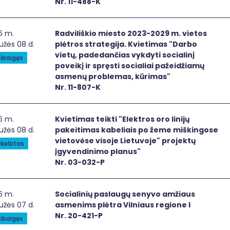
Nr. 11-488-K
viliškio miesto 2023-2029 m. vietos plėtros strategija. Kvi
6 m.
Radviliškio miesto 2023-2029 m. vietos
užės 08 d.
plėtros strategija. Kvietimas "Darbo
vietų, padedančias vykdyti socialinį
ibaigęs
poveikį ir spręsti socialiai pažeidžiamų
asmenų problemas, kūrimas"
Nr. 11-807-K
etimas teikti "Elektros oro linijų pakeitimas kabeliais po 
6 m.
Kvietimas teikti "Elektros oro linijų
užės 08 d.
pakeitimas kabeliais po žeme miškingose
vietovėse visoje Lietuvoje" projektų
kelbtas
įgyvendinimo planus"
Nr. 03-032-P
ialinių paslaugų senyvo amžiaus asmenims plėtra Vilniaus r
6 m.
Socialinių paslaugų senyvo amžiaus
užės 07 d.
asmenims plėtra Vilniaus regione I
Nr. 20-421-P
ibaigęs