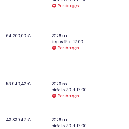
Pasibaigęs
as "Skatinti jauno verslo kūrimąsi ir plėtrą teikiant metod
64 200,00 €
2026 m.
liepos 15 d. 17:00
Pasibaigęs
liąsias paslaugas Rokiškio miesto gyventojams
58 949,42 €
2026 m.
birželio 30 d. 17:00
Pasibaigęs
 asmenims, patiriantiems socialinę atskirtį
43 839,47 €
2026 m.
birželio 30 d. 17:00