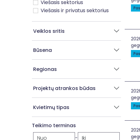
Viešasis sektorius
Pas
Viešasis ir privatus sektorius
Veiklos sritis
Jon
202
gegu
Būsena
Pas
Regionas
Projektų atrankos būdas
Soc
202
gegu
Pas
Kvietimų tipas
Teikimo terminas
Soc
202
gegu
-