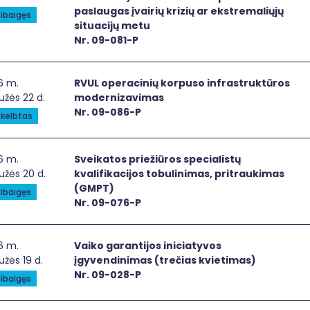
paslaugas įvairių krizių ar ekstremaliųjų
ibaigęs
situacijų metu
Nr. 09-081-P
L operacinių korpuso infrastruktūros modernizavimas
6 m.
RVUL operacinių korpuso infrastruktūros
žės 22 d.
modernizavimas
Nr. 09-086-P
kelbtas
ikatos priežiūros specialistų kvalifikacijos tobulinimas, p
6 m.
Sveikatos priežiūros specialistų
užės 20 d.
kvalifikacijos tobulinimas, pritraukimas
(GMPT)
ibaigęs
Nr. 09-076-P
ko garantijos iniciatyvos įgyvendinimas (trečias kvietimas
6 m.
Vaiko garantijos iniciatyvos
žės 19 d.
įgyvendinimas (trečias kvietimas)
Nr. 09-028-P
ibaigęs