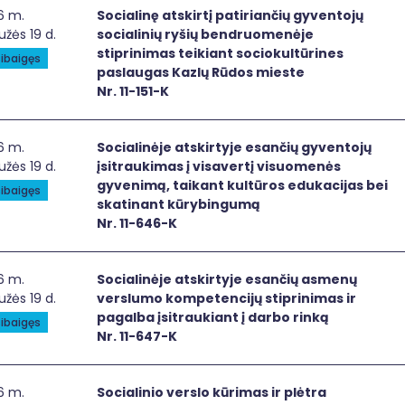
ialinę atskirtį patiriančių gyventojų socialinių ryšių bend
6 m.
Socialinę atskirtį patiriančių gyventojų
žės 19 d.
socialinių ryšių bendruomenėje
stiprinimas teikiant sociokultūrines
ibaigęs
paslaugas Kazlų Rūdos mieste
Nr. 11-151-K
ialinėje atskirtyje esančių gyventojų įsitraukimas į visav
6 m.
Socialinėje atskirtyje esančių gyventojų
žės 19 d.
įsitraukimas į visavertį visuomenės
gyvenimą, taikant kultūros edukacijas bei
ibaigęs
skatinant kūrybingumą
Nr. 11-646-K
ialinėje atskirtyje esančių asmenų verslumo kompetencijų st
6 m.
Socialinėje atskirtyje esančių asmenų
žės 19 d.
verslumo kompetencijų stiprinimas ir
pagalba įsitraukiant į darbo rinką
ibaigęs
Nr. 11-647-K
alinio verslo kūrimas ir plėtra Kaišiadorių mieste
6 m.
Socialinio verslo kūrimas ir plėtra