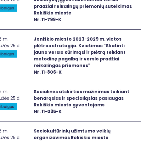
pradžiai reikalingų priemonių suteikimas
ibaigęs
Rokiškio mieste
Nr. 11-799-K
iškio miesto 2023-2029 m. vietos plėtros strategija. Kvietim
6 m.
Joniškio miesto 2023-2029 m. vietos
žės 25 d.
plėtros strategija. Kvietimas "Skatinti
jauno verslo kūrimąsi ir plėtrą teikiant
ibaigęs
metodinę pagalbą ir verslo pradžiai
reikalingas priemones"
Nr. 11-806-K
ialinės atskirties mažinimas teikiant bendrąsias ir specia
6 m.
Socialinės atskirties mažinimas teikiant
žės 25 d.
bendrąsias ir specialiąsias paslaugas
Rokiškio miesto gyventojams
ibaigęs
Nr. 11-035-K
iokultūrinių užimtumo veiklų organizavimas Rokiškio mieste
6 m.
Sociokultūrinių užimtumo veiklų
žės 25 d.
organizavimas Rokiškio mieste