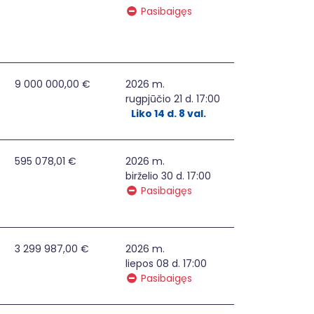
Pasibaigęs
9 000 000,00 €
2026 m.
rugpjūčio 21 d. 17:00
Liko 14 d. 8 val.
ritraukimas (GMPT)
595 078,01 €
2026 m.
birželio 30 d. 17:00
Pasibaigęs
)
3 299 987,00 €
2026 m.
liepos 08 d. 17:00
Pasibaigęs