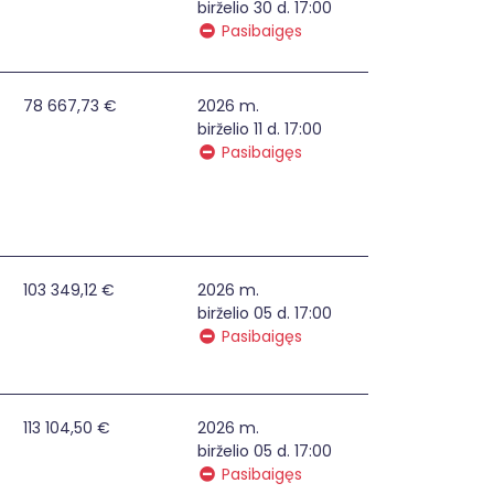
birželio 30 d. 17:00
Pasibaigęs
ųjų paslaugų teikimas kartu), atliepiančias Panevėžio miesto
78 667,73 €
2026 m.
birželio 11 d. 17:00
Pasibaigęs
 įvairovę bei pasiekiamumą Molėtų mieste
103 349,12 €
2026 m.
birželio 05 d. 17:00
Pasibaigęs
aliai ir ekologiškai atsakingaspaslaugas Molėtų mieste
113 104,50 €
2026 m.
birželio 05 d. 17:00
Pasibaigęs