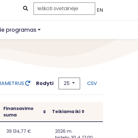
EN
ie programas
25
Rodyti
ARAMETRUS
CSV
Finansavimo
Rikiuoti
Rikiuoti
Teikiama iki
suma
 verslo pradžiai reikalingų priemonių suteikimas Rokiški
39 134,77 €
2026 m.
birželio 30 d. 17:00