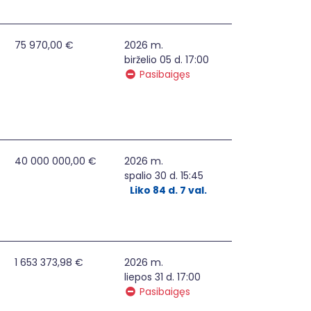
etimas "Darbo vietų, padedančias vykdyti socialinį poveikį 
75 970,00 €
2026 m.
birželio 05 d. 17:00
Pasibaigęs
žeme miškingose vietovėse visoje Lietuvoje" projektų įgyven
40 000 000,00 €
2026 m.
spalio 30 d. 15:45
Liko 84 d. 7 val.
egione I
1 653 373,98 €
2026 m.
liepos 31 d. 17:00
Pasibaigęs