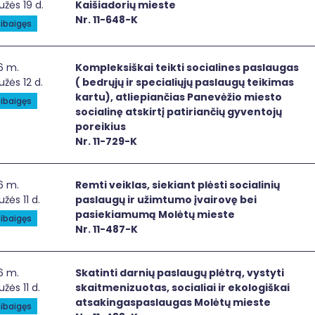
žės 19 d.
Kaišiadorių mieste
Nr. 11-648-K
ibaigęs
leksiškai teikti socialines paslaugas ( bedrųjų ir speciali
6 m.
Kompleksiškai teikti socialines paslaugas
žės 12 d.
( bedrųjų ir specialiųjų paslaugų teikimas
kartu), atliepiančias Panevėžio miesto
ibaigęs
socialinę atskirtį patiriančių gyventojų
poreikius
Nr. 11-729-K
ti veiklas, siekiant plėsti socialinių paslaugų ir užimtumo
6 m.
Remti veiklas, siekiant plėsti socialinių
žės 11 d.
paslaugų ir užimtumo įvairovę bei
pasiekiamumą Molėtų mieste
ibaigęs
Nr. 11-487-K
tinti darnių paslaugų plėtrą, vystyti skaitmenizuotas, soci
6 m.
Skatinti darnių paslaugų plėtrą, vystyti
žės 11 d.
skaitmenizuotas, socialiai ir ekologiškai
atsakingaspaslaugas Molėtų mieste
ibaigęs