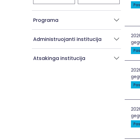
Pas
Programa
Soci
202
Administruojanti institucija
gegu
Pas
Atsakinga institucija
Šal
202
gegu
Pas
Che
202
gegu
Pas