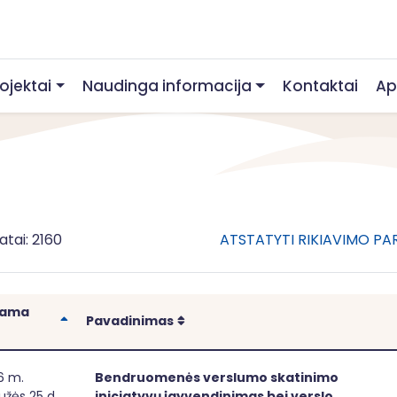
rojektai
Naudinga informacija
Kontaktai
Ap
atai: 2160
ATSTATYTI RIKIAVIMO P
iama
Rikiuoti
Rikiuoti
Pavadinimas
druomenės verslumo skatinimo iniciatyvų įgyvendinimas bei
6 m.
Bendruomenės verslumo skatinimo
žės 25 d.
iniciatyvų įgyvendinimas bei verslo