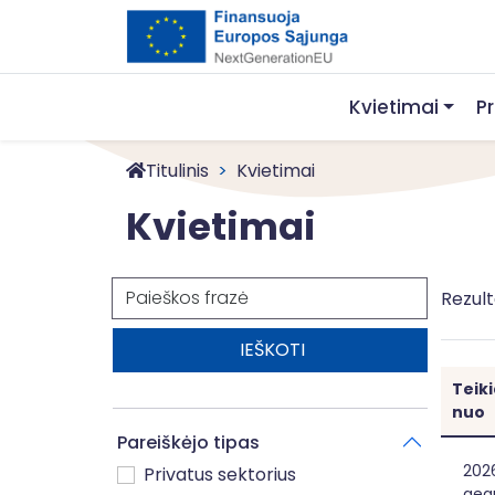
Kvietimai
P
Titulinis
Kvietimai
Kvietimai
Paieška
Rezult
Teik
nuo
Pareiškėjo tipas
Ben
202
Privatus sektorius
gegu