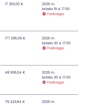
ruomenėje stiprinimas teikiant sociokultūrines paslaugas Ka
17 250,00 €
2026 m.
birželio 19 d. 17:00
Pasibaigęs
ertį visuomenės gyvenimą, taikant kultūros edukacijas bei 
177 295,09 €
2026 m.
birželio 30 d. 17:00
Pasibaigęs
iprinimas ir pagalba įsitraukiant į darbo rinką
48 936,04 €
2026 m.
birželio 30 d. 17:00
Pasibaigęs
79 423,84 €
2026 m.