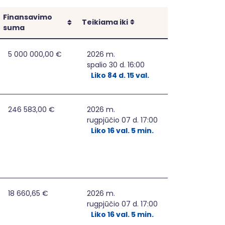
Finansavimo
Rikiuoti
Rikiuoti
Teikiama iki
suma
se
5 000 000,00 €
2026 m.
spalio 30 d. 16:00
Liko 84 d. 15 val.
ant mažinti strategijos teritorijoje gyvenančio jaunimo soci
246 583,00 €
2026 m.
rugpjūčio 07 d. 17:00
Liko 16 val. 5 min.
rbo rinką Kelmės mieste
18 660,65 €
2026 m.
rugpjūčio 07 d. 17:00
Liko 16 val. 5 min.