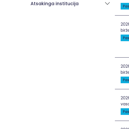
Atsakinga institucija
Pas
Uži
202
birže
Pas
Tek
202
birže
Pas
Bed
202
vasa
Pas