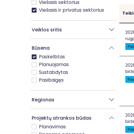
Viešasis sektorius
Viešasis ir privatus sektorius
Teik
Veiklos sritis
Nee
202
rugp
Pas
Būsena
Paskelbtas
Planuojamas
Užti
202
birž
Sustabdytas
Pasibaigęs
Pas
Regionas
Bed
202
Projektų atrankos būdas
birž
Planavimas
Pas