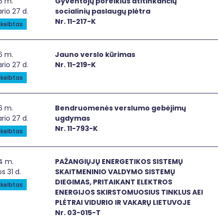
entojų poreikius atitinkančių socialinių paslaugų plėtra
6 m.
Gyventojų poreikius atitinkančių
rio 27 d.
socialinių paslaugų plėtra
Nr. 11-217-K
kelbtas
no verslo kūrimas
6 m.
Jauno verslo kūrimas
rio 27 d.
Nr. 11-219-K
kelbtas
druomenės verslumo gebėjimų ugdymas
6 m.
Bendruomenės verslumo gebėjimų
rio 27 d.
ugdymas
Nr. 11-793-K
kelbtas
ANGIŲJŲ ENERGETIKOS SISTEMŲ SKAITMENINIO VALDYMO SISTE
4 m.
PAŽANGIŲJŲ ENERGETIKOS SISTEMŲ
os 31 d.
SKAITMENINIO VALDYMO SISTEMŲ
DIEGIMAS, PRITAIKANT ELEKTROS
kelbtas
ENERGIJOS SKIRSTOMUOSIUS TINKLUS AEI
PLĖTRAI VIDURIO IR VAKARŲ LIETUVOJE
Nr. 03-015-T