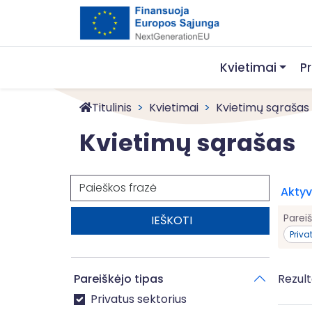
Kvietimai
P
Titulinis
Kvietimai
Kvietimų sąrašas
Kvietimų sąrašas
Paieška
Aktyvū
Pareiš
Priva
Pareiškėjo tipas
Rezult
Privatus sektorius