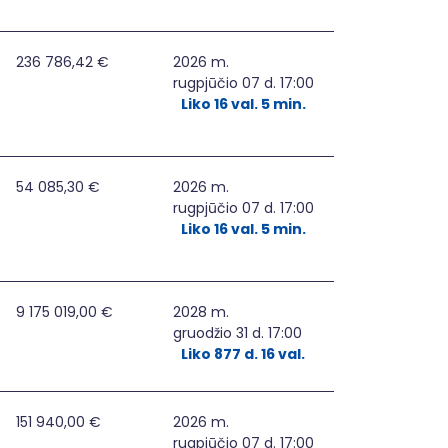
ijai į darbo rinką Vilniaus mieste
236 786,42 €
2026 m.
rugpjūčio 07 d. 17:00
Liko 16 val. 5 min.
ruomenės (gyventojų) verslumą
54 085,30 €
2026 m.
rugpjūčio 07 d. 17:00
Liko 16 val. 5 min.
9 175 019,00 €
2028 m.
gruodžio 31 d. 17:00
Liko 877 d. 16 val.
151 940,00 €
2026 m.
rugpjūčio 07 d. 17:00