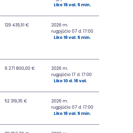
Liko 16 val. 5 min.
 kitiems socialiai pažeidžiamiems asmenims Naujojoje Ak
129 435,51 €
2026 m.
rugpjūčio 07 d. 17:00
Liko 16 val. 5 min.
6 271 800,00 €
2026 m.
rugpjūčio 17 d. 17:00
Liko 10 d. 16 val.
bo rinką
52 319,35 €
2026 m.
rugpjūčio 07 d. 17:00
Liko 16 val. 5 min.