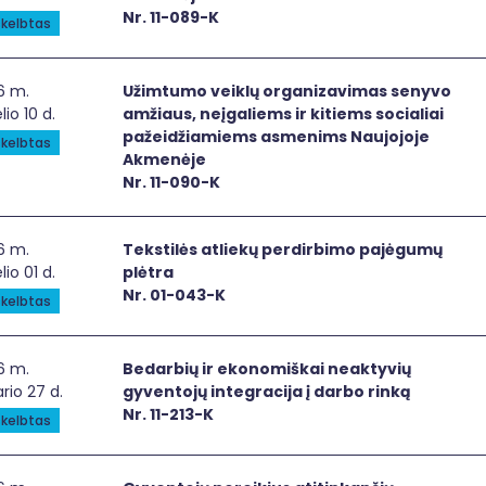
Nr. 11-089-K
kelbtas
mtumo veiklų organizavimas senyvo amžiaus, neįgaliems ir
6 m.
Užimtumo veiklų organizavimas senyvo
lio 10 d.
amžiaus, neįgaliems ir kitiems socialiai
pažeidžiamiems asmenims Naujojoje
kelbtas
Akmenėje
Nr. 11-090-K
stilės atliekų perdirbimo pajėgumų plėtra
6 m.
Tekstilės atliekų perdirbimo pajėgumų
lio 01 d.
plėtra
Nr. 01-043-K
kelbtas
arbių ir ekonomiškai neaktyvių gyventojų integracija į dar
6 m.
Bedarbių ir ekonomiškai neaktyvių
rio 27 d.
gyventojų integracija į darbo rinką
Nr. 11-213-K
kelbtas