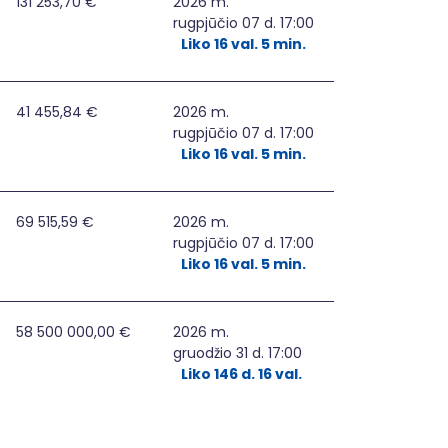
131 253,70 €
2026 m.
rugpjūčio 07 d. 17:00
Liko 16 val. 5 min.
41 455,84 €
2026 m.
rugpjūčio 07 d. 17:00
Liko 16 val. 5 min.
69 515,59 €
2026 m.
rugpjūčio 07 d. 17:00
Liko 16 val. 5 min.
MŲ DIEGIMAS, PRITAIKANT ELEKTROS ENERGIJOS SKIRSTOMUOS
58 500 000,00 €
2026 m.
gruodžio 31 d. 17:00
Liko 146 d. 16 val.