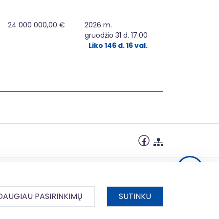
MŲ DIEGIMAS, PRITAIKANT ELEKTROS ENERGIJOS SKIRSTOMUO
24 000 000,00 €
2026 m.
gruodžio 31 d. 17:00
Liko 146 d. 16 val.
DAUGIAU PASIRINKIMŲ
SUTINKU