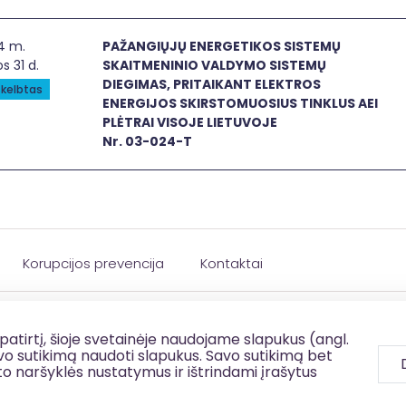
ANGIŲJŲ ENERGETIKOS SISTEMŲ SKAITMENINIO VALDYMO SISTE
4 m.
PAŽANGIŲJŲ ENERGETIKOS SISTEMŲ
os 31 d.
SKAITMENINIO VALDYMO SISTEMŲ
DIEGIMAS, PRITAIKANT ELEKTROS
kelbtas
ENERGIJOS SKIRSTOMUOSIUS TINKLUS AEI
PLĖTRAI VISOJE LIETUVOJE
Nr. 03-024-T
Korupcijos prevencija
Kontaktai
patirtį, šioje svetainėje naudojame slapukus (angl.
savo sutikimą naudoti slapukus. Savo sutikimą bet
to naršyklės nustatymus ir ištrindami įrašytus