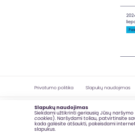
PAŽ
202
liep
Pas
Privatumo politika
Slapukų naudojimas
© 2026 esinvesticijos.lt
Slapukų naudojimas
Siekdami užtikrinti geriausią Jūsų naršymo 
cookies
). Naršydami toliau, patvirtinsite 
kada galėsite atšaukti, pakeisdami interne
slapukus.
BDAR