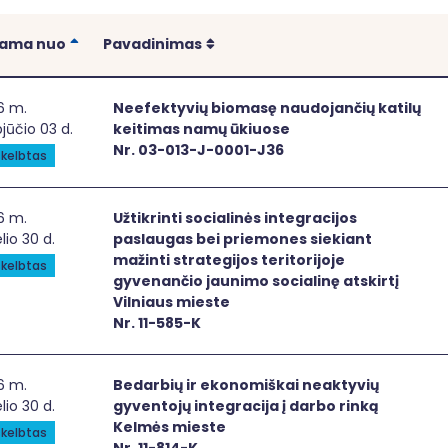
Rikiuoti
Rikiuoti
iama nuo
Pavadinimas
fektyvių biomasę naudojančių katilų keitimas namų ūkiuo
6 m.
Neefektyvių biomasę naudojančių katilų
jūčio 03 d.
keitimas namų ūkiuose
Nr. 03-013-J-0001-J36
kelbtas
krinti socialinės integracijos paslaugas bei priemones sieki
6 m.
Užtikrinti socialinės integracijos
elio 30 d.
paslaugas bei priemones siekiant
mažinti strategijos teritorijoje
kelbtas
gyvenančio jaunimo socialinę atskirtį
Vilniaus mieste
Nr. 11-585-K
arbių ir ekonomiškai neaktyvių gyventojų integracija į da
6 m.
Bedarbių ir ekonomiškai neaktyvių
elio 30 d.
gyventojų integracija į darbo rinką
Kelmės mieste
kelbtas