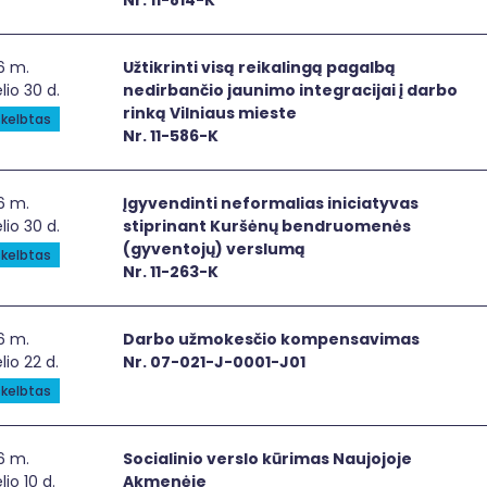
Nr. 11-814-K
krinti visą reikalingą pagalbą nedirbančio jaunimo integrac
6 m.
Užtikrinti visą reikalingą pagalbą
elio 30 d.
nedirbančio jaunimo integracijai į darbo
rinką Vilniaus mieste
kelbtas
Nr. 11-586-K
vendinti neformalias iniciatyvas stiprinant Kuršėnų bend
6 m.
Įgyvendinti neformalias iniciatyvas
elio 30 d.
stiprinant Kuršėnų bendruomenės
(gyventojų) verslumą
kelbtas
Nr. 11-263-K
bo užmokesčio kompensavimas
6 m.
Darbo užmokesčio kompensavimas
elio 22 d.
Nr. 07-021-J-0001-J01
kelbtas
ialinio verslo kūrimas Naujojoje Akmenėje
6 m.
Socialinio verslo kūrimas Naujojoje
lio 10 d.
Akmenėje