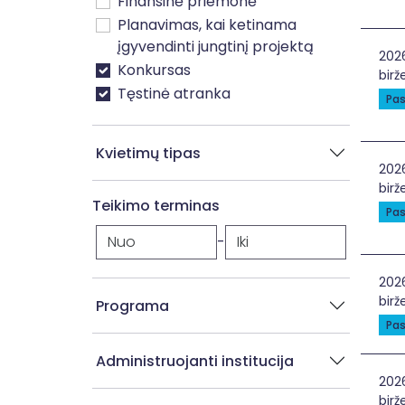
Finansinė priemonė
Planavimas, kai ketinama
įgyvendinti jungtinį projektą
Užti
202
Konkursas
birž
Tęstinė atranka
Pas
Kvietimų tipas
Įgy
202
birž
Teikimo terminas
Pas
-
Dar
202
birž
Programa
Pas
Administruojanti institucija
Soc
202
birže