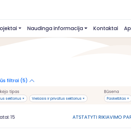
rojektai
Naudinga informacija
Kontaktai
Ap
s filtrai (5)
kėjo tipas
Būsena
tus sektorius ×
Viešasis ir privatus sektorius ×
Paskelbtas ×
atai: 15
ATSTATYTI RIKIAVIMO P