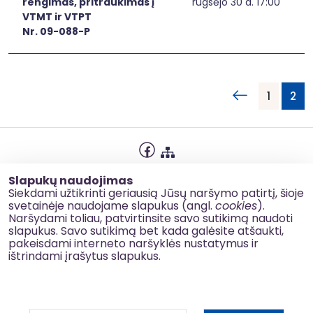
rengimas, pritraukimas į
rugsėjo 30 d. 17:00
VTMT ir VTPT
Nr. 09-088-P
1
2
Privatumo politika
Slapukų naudojimas
Slapukų naudojimas
Siekdami užtikrinti geriausią Jūsų naršymo patirtį, šioje
svetainėje naudojame slapukus (angl.
cookies
).
Korupcijos prevencija
Naršydami toliau, patvirtinsite savo sutikimą naudoti
slapukus. Savo sutikimą bet kada galėsite atšaukti,
Kontaktai
pakeisdami interneto naršyklės nustatymus ir
ištrindami įrašytus slapukus.
© 2026 esinvesticijos.lt