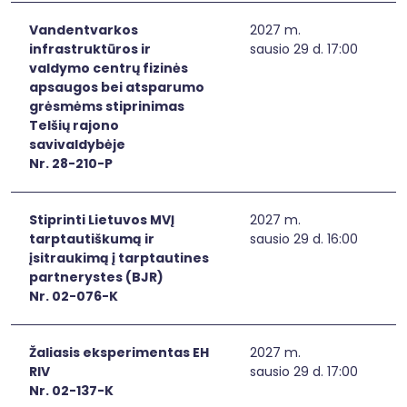
Vandentvarkos
2027 m.
infrastruktūros ir
sausio 29 d. 17:00
valdymo centrų fizinės
apsaugos bei atsparumo
grėsmėms stiprinimas
Telšių rajono
savivaldybėje
Nr. 28-210-P
Stiprinti Lietuvos MVĮ
2027 m.
tarptautiškumą ir
sausio 29 d. 16:00
įsitraukimą į tarptautines
partnerystes (BJR)
Nr. 02-076-K
Žaliasis eksperimentas EH
2027 m.
RIV
sausio 29 d. 17:00
Nr. 02-137-K