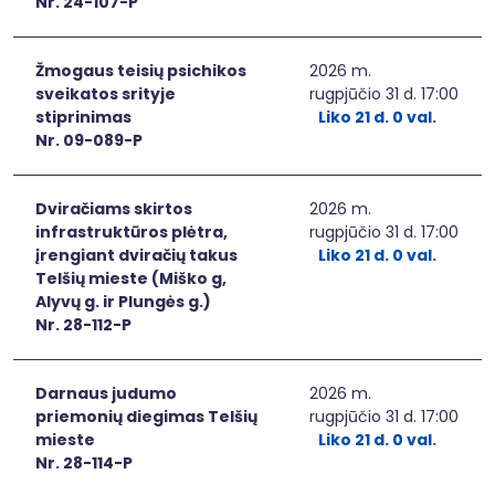
Nr. 24-107-P
Žmogaus teisių psichikos
2026 m.
sveikatos srityje
rugpjūčio 31 d. 17:00
stiprinimas
Liko 21 d. 0 val.
Nr. 09-089-P
Dviračiams skirtos
2026 m.
infrastruktūros plėtra,
rugpjūčio 31 d. 17:00
įrengiant dviračių takus
Liko 21 d. 0 val.
Telšių mieste (Miško g,
Alyvų g. ir Plungės g.)
Nr. 28-112-P
Darnaus judumo
2026 m.
priemonių diegimas Telšių
rugpjūčio 31 d. 17:00
mieste
Liko 21 d. 0 val.
Nr. 28-114-P