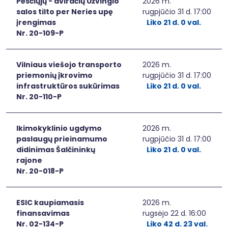
Pėsčiųjų - dviračių Užvingio
2026 m.
salos tilto per Neries upę
rugpjūčio 31 d. 17:00
įrengimas
Liko 21 d. 0 val.
Nr. 20-109-P
Vilniaus viešojo transporto
2026 m.
priemonių įkrovimo
rugpjūčio 31 d. 17:00
infrastruktūros sukūrimas
Liko 21 d. 0 val.
Nr. 20-110-P
Ikimokyklinio ugdymo
2026 m.
paslaugų prieinamumo
rugpjūčio 31 d. 17:00
didinimas Šalčininkų
Liko 21 d. 0 val.
rajone
Nr. 20-018-P
ESIC kaupiamasis
2026 m.
finansavimas
rugsėjo 22 d. 16:00
Nr. 02-134-P
Liko 42 d. 23 val.