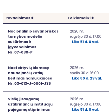
Rikiuoti
Rikiuoti
Pavadinimas
Teikiama iki
Nacionalinio savanoriškos
2026 m.
tarnybos modelio
rugsėjo 30 d. 17:00
sukūrimas ir
Liko 51 d. 0 val.
įgyvendinimas
Nr. 07-030-P
Neefektyvių biomasę
2026 m.
naudojančių katilų
spalio 30 d. 16:00
keitimas namų ūkiuose
Liko 80 d. 23 val.
Nr. 03-013-J-0001-J36
Viešąjį saugumą
2026 m.
užtikrinančių institucijų
rugsėjo 30 d. 17:00
pajėgumų stiprinimas
Liko 51 d. 0 val.