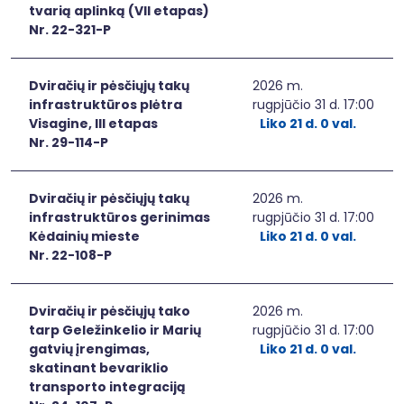
tvarią aplinką (VII etapas)
Nr. 22-321-P
Dviračių ir pėsčiųjų takų
2026 m.
infrastruktūros plėtra
rugpjūčio 31 d. 17:00
Visagine, III etapas
Liko 21 d. 0 val.
Nr. 29-114-P
Dviračių ir pėsčiųjų takų
2026 m.
infrastruktūros gerinimas
rugpjūčio 31 d. 17:00
Kėdainių mieste
Liko 21 d. 0 val.
Nr. 22-108-P
Dviračių ir pėsčiųjų tako
2026 m.
tarp Geležinkelio ir Marių
rugpjūčio 31 d. 17:00
gatvių įrengimas,
Liko 21 d. 0 val.
skatinant bevariklio
transporto integraciją