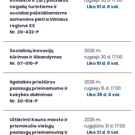
intelekto ir (ar) psichikos
rugsėjo 30 d. 17:00
negalią turintiems ir
Liko 51 d. 0 val.
socialiai pažeidžiamiems
asmenims plėtra Vilniaus
regione XX
Nr. 20-432-P
Socialinių inovacijų
2026 m.
kūrimas ir išbandymas
rugsėjo 30 d. 17:00
Nr. 07-010-P
Liko 51 d. 0 val.
Ilgalaikės priežiūros
2026 m.
paslaugų prieinamumo ir
rugsėjo 15 d. 17:00
kokybės didinimas
Liko 36 d. 0 val.
Nr. 20-514-P
Užtikrinti Kauno miesto ir
2026 m.
priemiesčio viešųjų
rugpjūčio 31 d. 17:00
paslaugų prieinamumą ir
Liko 21 d. 0 val.