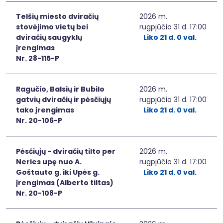
Telšių miesto dviračių
2026 m.
stovėjimo vietų bei
rugpjūčio 31 d. 17:00
dviračių saugyklų
Liko 21 d. 0 val.
įrengimas
Nr. 28-115-P
Ragučio, Balsių ir Bubilo
2026 m.
gatvių dviračių ir pėsčiųjų
rugpjūčio 31 d. 17:00
tako įrengimas
Liko 21 d. 0 val.
Nr. 20-106-P
Pėsčiųjų - dviračių tilto per
2026 m.
Neries upę nuo A.
rugpjūčio 31 d. 17:00
Goštauto g. iki Upės g.
Liko 21 d. 0 val.
įrengimas (Alberto tiltas)
Nr. 20-108-P