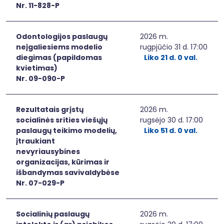
Nr. 11-828-P
Odontologijos paslaugų
2026 m.
neįgaliesiems modelio
rugpjūčio 31 d. 17:00
diegimas (papildomas
Liko 21 d. 0 val.
kvietimas)
Nr. 09-090-P
Rezultatais grįstų
2026 m.
socialinės srities viešųjų
rugsėjo 30 d. 17:00
paslaugų teikimo modelių,
Liko 51 d. 0 val.
įtraukiant
nevyriausybines
organizacijas, kūrimas ir
išbandymas savivaldybėse
Nr. 07-029-P
Socialinių paslaugų
2026 m.