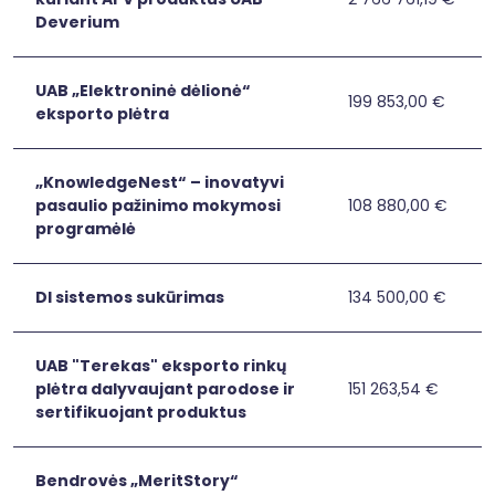
MTEP
MTEP veiklų įgyv
MTEP
Deverium
veiklų
įgyvendinimas
kuriant
UAB „Elektroninė dėlionė“
APV
199 853,00 €
UAB
UAB „Elektroninė 
eksporto plėtra
produktus
„Elektroninė
UAB
dėlionė“
Deverium
eksporto
„KnowledgeNest“ – inovatyvi
plėtra
pasaulio pažinimo mokymosi
108 880,00 €
„KnowledgeNest“
„KnowledgeNest“ 
programėlė
–
inovatyvi
pasaulio
DI sistemos sukūrimas
134 500,00 €
DI
DI sistemos sukū
pažinimo
sistemos
mokymosi
sukūrimas
programėlė
UAB "Terekas" eksporto rinkų
plėtra dalyvaujant parodose ir
151 263,54 €
UAB
UAB "Terekas" eks
sertifikuojant produktus
"Terekas"
eksporto
rinkų
Bendrovės „MeritStory“
plėtra