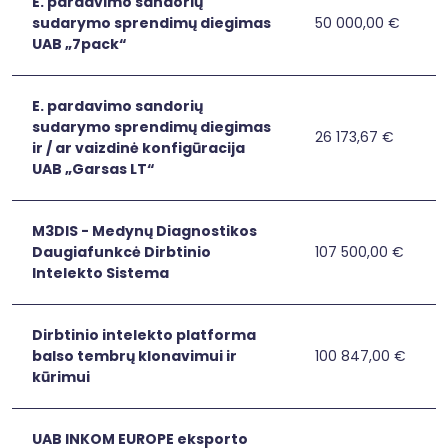
dirbtinio
E. pardavimo sandorių
intelekto
sudarymo sprendimų diegimas
50 000,00 €
E.
E. pardavimo sa
pagrindu,
UAB „7pack“
pardavimo
prototipo
sandorių
sukūrimas.
sudarymo
E. pardavimo sandorių
sprendimų
sudarymo sprendimų diegimas
diegimas
26 173,67 €
E.
E. pardavimo sand
ir / ar vaizdinė konfigūracija
UAB
pardavimo
UAB „Garsas LT“
„7pack“
sandorių
sudarymo
sprendimų
M3DIS - Medynų Diagnostikos
diegimas
Daugiafunkcė Dirbtinio
107 500,00 €
M3DIS
M3DIS - Medynų D
ir
Intelekto Sistema
-
/
Medynų
ar
Diagnostikos
Dirbtinio intelekto platforma
vaizdinė
Daugiafunkcė
balso tembrų klonavimui ir
100 847,00 €
konfigūracija
Dirbtinio
Dirbtinio intelek
Dirbtinio
kūrimui
UAB
intelekto
Intelekto
„Garsas
platforma
Sistema
LT“
balso
UAB INKOM EUROPE eksporto