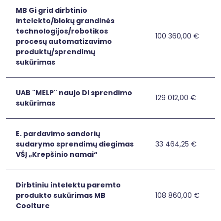
„Ermogena“
eksporto
MB Gi grid dirbtinio
rinkų
intelekto/blokų grandinės
plėtra
technologijos/robotikos
100 360,00 €
MB
MB Gi grid dirbt
procesų automatizavimo
Gi
produktų/sprendimų
grid
sukūrimas
dirbtinio
intelekto/blokų
grandinės
UAB "MELP" naujo DI sprendimo
129 012,00 €
UAB
UAB "MELP" naujo
technologijos/robotikos
sukūrimas
"MELP"
procesų
naujo
automatizavimo
DI
E. pardavimo sandorių
produktų/sprendimų
sprendimo
sudarymo sprendimų diegimas
33 464,25 €
sukūrimas
E.
E. pardavimo san
sukūrimas
VŠĮ „Krepšinio namai“
pardavimo
sandorių
sudarymo
Dirbtiniu intelektu paremto
sprendimų
produkto sukūrimas MB
108 860,00 €
Dirbtiniu
Dirbtiniu intele
diegimas
Coolture
intelektu
VŠĮ
paremto