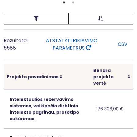
Rezultatai:
ATSTATYTI RIKIAVIMO
CSV
5588
PARAMETRUS
Bendra
Rikiuoti
Rik
Projekto pavadinimas
projekto
vertė
Intelektualios rezervavimo
sistemos, veikiančio dirbtinio
176 306,00 €
Intelektualios
Intelektualios re
intelekto pagrindu, prototipo
rezervavimo
sukūrimas.
sistemos,
veikiančio