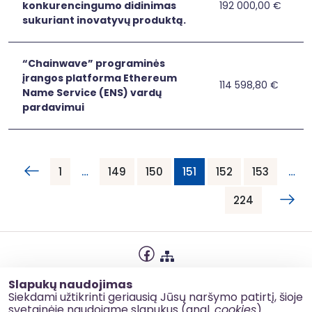
konkurencingumo didinimas
192 000,00 €
Bendrovės
Bendrovės „Merit
dalyvaujant
sukuriant inovatyvų produktą.
„MeritStory“
parodose
konkurencingumo
ir
didinimas
sertifikuojant
“Chainwave” programinės
sukuriant
produktus
įrangos platforma Ethereum
inovatyvų
114 598,80 €
“Chainwave”
“Chainwave” pro
Name Service (ENS) vardų
produktą.
programinės
pardavimui
įrangos
platforma
Ethereum
Name
1
…
149
150
151
152
153
…
Service
(ENS)
224
vardų
pardavimui
Privatumo politika
Slapukų naudojimas
Slapukų naudojimas
Siekdami užtikrinti geriausią Jūsų naršymo patirtį, šioje
svetainėje naudojame slapukus (angl.
cookies
).