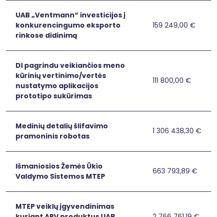
„Krepšinio
produkto
namai“
UAB „Ventmann“ investicijos į
sukūrimas
konkurencingumo eksporto
159 249,00 €
UAB
UAB „Ventmann“ i
MB
rinkose didinimą
„Ventmann“
Coolture
investicijos
į
DI pagrindu veikiančios meno
konkurencingumo
kūrinių vertinimo/vertės
eksporto
111 800,00 €
DI
DI pagrindu veik
nustatymo aplikacijos
rinkose
pagrindu
prototipo sukūrimas
didinimą
veikiančios
meno
kūrinių
Medinių detalių šlifavimo
1 306 438,30 €
Medinių
Medinių detalių 
vertinimo/vertės
pramoninis robotas
detalių
nustatymo
šlifavimo
aplikacijos
pramoninis
Išmaniosios Žemės Ūkio
prototipo
663 793,89 €
Išmaniosios
Išmaniosios Žemė
robotas
Valdymo Sistemos MTEP
sukūrimas
Žemės
Ūkio
Valdymo
MTEP veiklų įgyvendinimas
Sistemos
kuriant APV produktus UAB
2 766 761,19 €