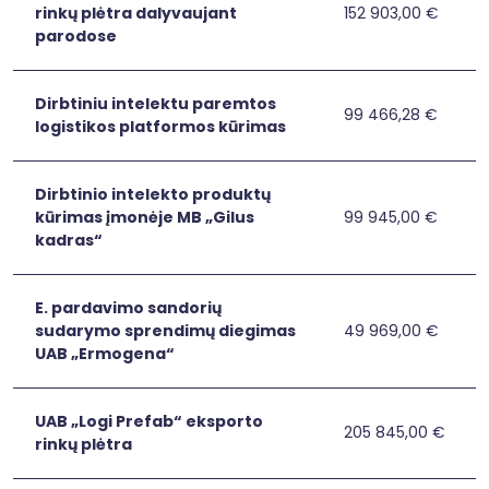
tembrų
rinkų plėtra dalyvaujant
152 903,00 €
UAB
UAB INKOM EUROPE
klonavimui
parodose
INKOM
ir
EUROPE
kūrimui
eksporto
Dirbtiniu intelektu paremtos
rinkų
99 466,28 €
Dirbtiniu
Dirbtiniu intelek
logistikos platformos kūrimas
plėtra
intelektu
dalyvaujant
paremtos
parodose
logistikos
Dirbtinio intelekto produktų
platformos
kūrimas įmonėje MB „Gilus
99 945,00 €
Dirbtinio
Dirbtinio intelek
kūrimas
kadras“
intelekto
produktų
kūrimas
E. pardavimo sandorių
įmonėje
sudarymo sprendimų diegimas
49 969,00 €
E.
E. pardavimo sa
MB
UAB „Ermogena“
pardavimo
„Gilus
sandorių
kadras“
sudarymo
UAB „Logi Prefab“ eksporto
sprendimų
205 845,00 €
UAB
UAB „Logi Prefab“
rinkų plėtra
diegimas
„Logi
UAB
Prefab“