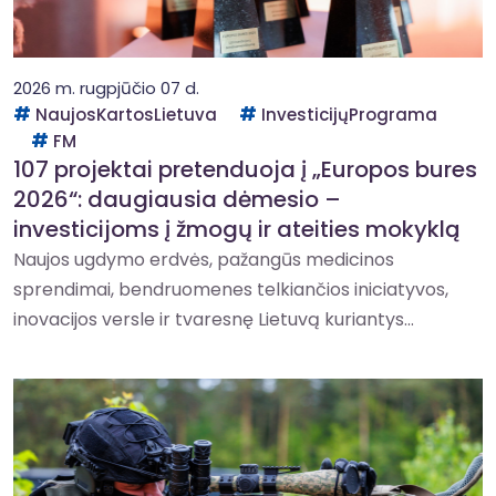
2026 m. rugpjūčio 07 d.
NaujosKartosLietuva
InvesticijųPrograma
FM
107 projektai pretenduoja į „Europos bures
2026“: daugiausia dėmesio –
investicijoms į žmogų ir ateities mokyklą
Naujos ugdymo erdvės, pažangūs medicinos
sprendimai, bendruomenes telkiančios iniciatyvos,
inovacijos versle ir tvaresnę Lietuvą kuriantys...