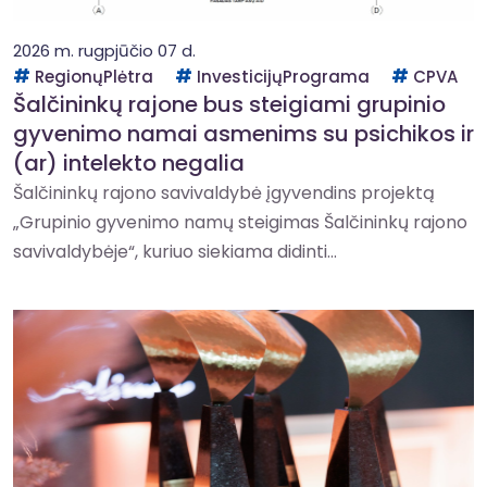
2026 m. rugpjūčio 07 d.
RegionųPlėtra
InvesticijųPrograma
CPVA
Šalčininkų rajone bus steigiami grupinio
gyvenimo namai asmenims su psichikos ir
(ar) intelekto negalia
Šalčininkų rajono savivaldybė įgyvendins projektą
„Grupinio gyvenimo namų steigimas Šalčininkų rajono
savivaldybėje“, kuriuo siekiama didinti...