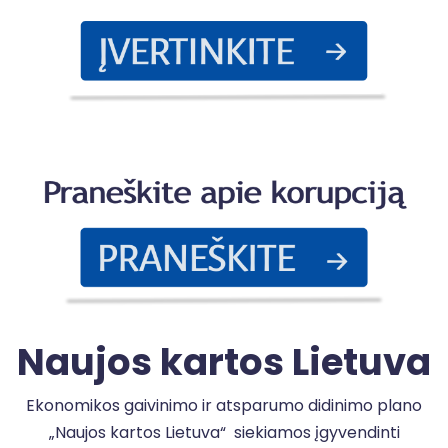
P
a
k
Naujos kartos Lietuva
Ekonomikos gaivinimo ir atsparumo didinimo plano
„Naujos kartos Lietuva“ siekiamos įgyvendinti