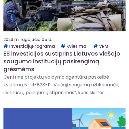
2026 m. rugpjūčio 05 d.
InvesticijųPrograma
Kvietimai
VRM
ES investicijos sustiprins Lietuvos viešojo
saugumo institucijų pasirengimą
grėsmėms
Centrinė projektų valdymo agentūra paskelbė
kvietimą Nr. 11-828-P „Viešąjį saugumą užtikrinančių
institucijų pajėgumų stiprinimas“, kuris skirtas...