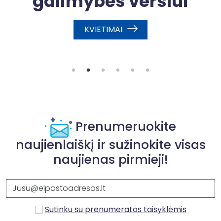
galimybės verslui
sų
KVIETIMAI
nį
je
s
Prenumeruokite
naujienlaiškį ir sužinokite visas
naujienas pirmieji!
Sutinku su prenumeratos taisyklėmis