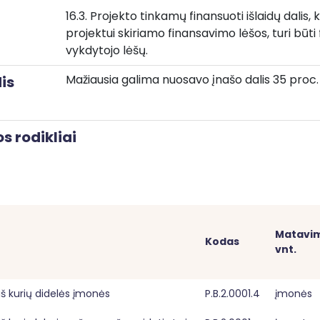
16.3. Projekto tinkamų finansuoti išlaidų dalis,
projektui skiriamo finansavimo lėšos, turi būti
vykdytojo lėšų.
Mažiausia galima nuosavo įnašo dalis 35 proc.
is
s rodikliai
Matavim
Kodas
vnt.
š kurių didelės įmonės
P.B.2.0001.4
įmonės