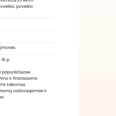
 klimatui ES ekon. 
oveikio, poveikio 
 įmonės.
 16 p.
1.9 papunkčiuose 
imo ir finansavimo 
doms taikomus 
amumą vadovaujamasi ir 
es.