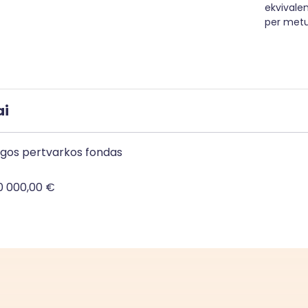
ekvivalen
per met
ai
ngos pertvarkos fondas
0 000,00 €