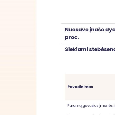
Nuosavo įnašo dyd
proc.
Siekiami stebėseno
Pavadinimas
Paramą gavusios įmonės, i