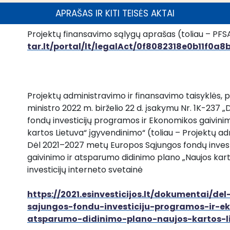
APRAŠAS IR KITI TEISĖS AKTAI
Projektų finansavimo sąlygų aprašas (toliau – PFS
tar.lt/portal/lt/legalAct/0f8082318e0b11f0a
Projektų administravimo ir finansavimo taisyklės, p
ministro 2022 m. birželio 22 d. įsakymu Nr. 1K-237
fondų investicijų programos ir Ekonomikos gaivinim
kartos Lietuva“ įgyvendinimo“ (toliau – Projektų ad
Dėl 2021–2027 metų Europos Sąjungos fondų invest
gaivinimo ir atsparumo didinimo plano „Naujos kart
investicijų interneto svetainė 
https://2021.esinvesticijos.lt/dokumentai/d
sajungos-fondu-investiciju-programos-ir-e
atsparumo-didinimo-plano-naujos-kartos-l