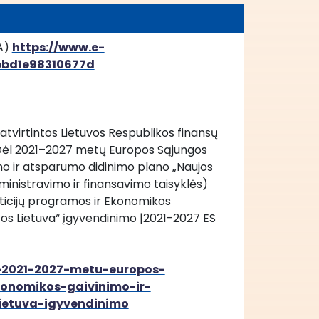
A) 
https://www.e-
8bbd1e98310677d
atvirtintos Lietuvos Respublikos finansų 
 „Dėl 2021–2027 metų Europos Sąjungos 
o ir atsparumo didinimo plano „Naujos 
ministravimo ir finansavimo taisyklės) 
icijų programos ir Ekonomikos 
os Lietuva“ įgyvendinimo |2021-2027 ES 
el-2021-2027-metu-europos-
konomikos-gaivinimo-ir-
ietuva-igyvendinimo