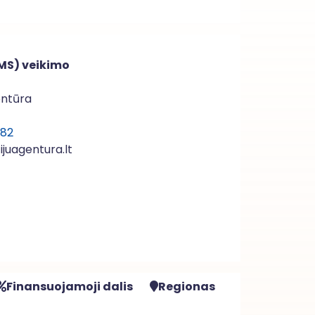
MS) veikimo
entūra
182
juagentura.lt
Finansuojamoji dalis
Regionas