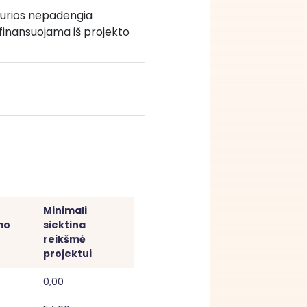
 kurios nepadengia 
 finansuojama iš projekto 
Minimali 
o 
siektina 
reikšmė 
projektui
0,00