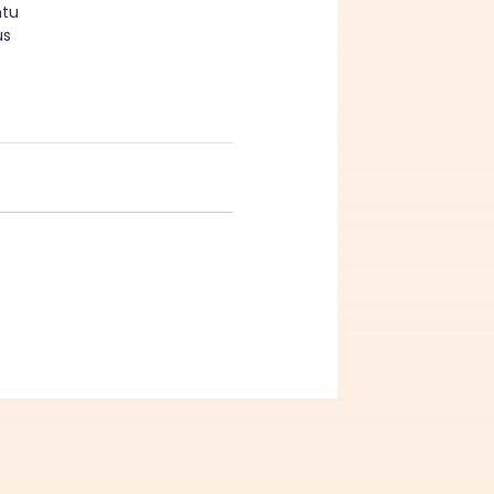
tu 
us