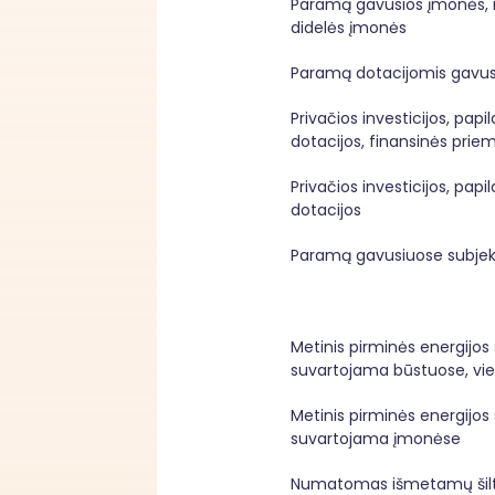
Paramą gavusios įmonės, iš 
didelės įmonės
Paramą dotacijomis gavus
Privačios investicijos, papi
dotacijos, finansinės pri
Privačios investicijos, papi
dotacijos
Paramą gavusiuose subjekt
Metinis pirminės energijos s
suvartojama būstuose, vie
Metinis pirminės energijos s
suvartojama įmonėse
Numatomas išmetamų šiltn