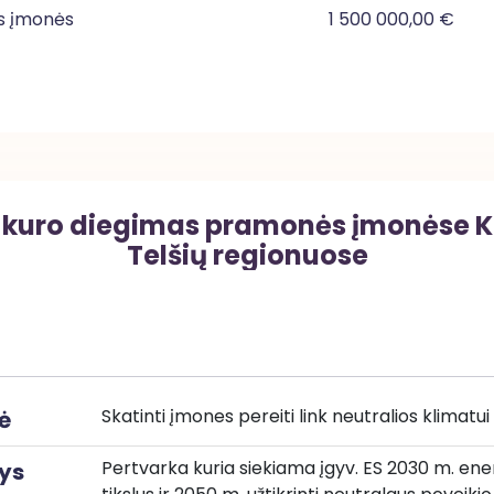
s įmonės
1 500 000,00 €
 kuro diegimas pramonės įmonėse Kau
Telšių regionuose
Skatinti įmones pereiti link neutralios klimat
ė
Pertvarka kuria siekiama įgyv. ES 2030 m. energ.
ys