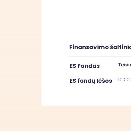
Finansavimo šaltini
Teisi
ES Fondas
10 00
ES fondų lėšos