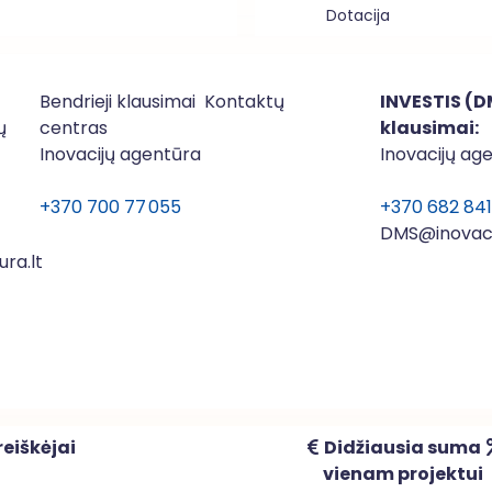
Dotacija
Bendrieji klausimai Kontaktų
INVESTIS (D
ų
centras
klausimai:
Inovacijų agentūra
Inovacijų ag
+370 700 77 055
+370 682 84
DMS@inovaci
ra.lt
eiškėjai
Didžiausia suma
vienam projektui