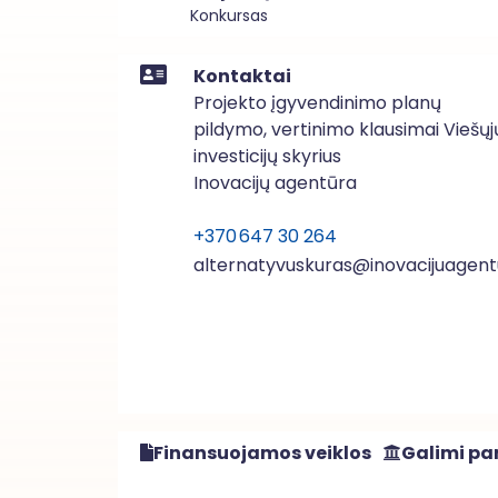
Konkursas
Kontaktai
Projekto įgyvendinimo planų
pildymo, vertinimo klausimai Viešųj
investicijų skyrius
Inovacijų agentūra
+370 647 30 264
alternatyvuskuras@inovacijuagentu
Finansuojamos veiklos
Galimi par