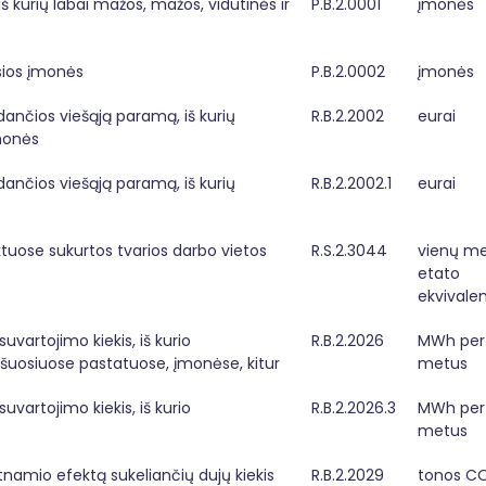
kurių labai mažos, mažos, vidutinės ir 
P.B.2.0001
įmonės
ios įmonės
P.B.2.0002
įmonės
ldančios viešąją paramą, iš kurių 
R.B.2.2002
eurai
emonės
ldančios viešąją paramą, iš kurių 
R.B.2.2002.1
eurai
uose sukurtos tvarios darbo vietos 
R.S.2.3044
vienų me
etato 
ekvivalen
uvartojimo kiekis, iš kurio 
R.B.2.2026
MWh per 
šuosiuose pastatuose, įmonėse, kitur
metus
uvartojimo kiekis, iš kurio 
R.B.2.2026.3
MWh per 
metus
amio efektą sukeliančių dujų kiekis
R.B.2.2029
tonos CO