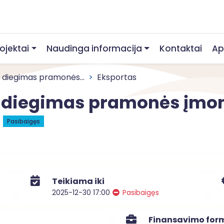
rojektai
Naudinga informacija
Kontaktai
Ap
 diegimas pramonės...
Eksportas
 diegimas pramonės įmon
e
Pasibaigęs
Teikiama iki
2025-12-30 17:00
Pasibaigęs
Finansavimo for