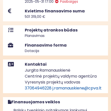
2025-05-31 17:00
Pasibaigęs
Kvietimo finansavimo suma
501 319,00 €
Projektų atrankos būdas
Planavimas
Finansavimo forma
Dotacija
Kontaktai
Jurgita Ramanauskienė
Centrinė projektų valdymo agentūra
Vyresnysis projektų vadovas
37064946228
j.ramanauskiene@cpva.lt
Finansuojamos veiklos
Balskų tvenkinio pritaikymas lankymui