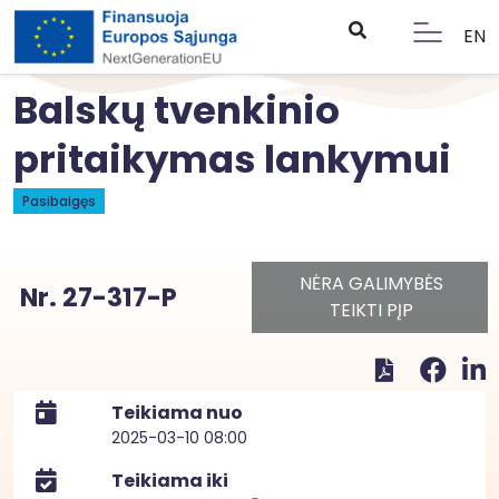
EN
Balskų tvenkinio
pritaikymas lankymui
Pasibaigęs
NĖRA GALIMYBĖS
Nr. 27-317-P
TEIKTI PĮP
Teikiama nuo
2025-03-10 08:00
Teikiama iki