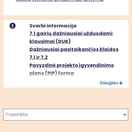
Svarbi informacija
7.1 gairių dažniausiai užduodami
klausimai (DUK)
Dažniausiai pasitaikančios klaidos
7.1 ir 7.2
Pavyzdinė projekto įgyvendinimo
plano (PĮP) forma
Daugiau
Paieška
Pasirinkite