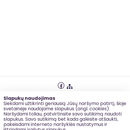
Privatumo politika
Slapukų naudojimas
Slapukų naudojimas
Siekdami užtikrinti geriausią Jūsų naršymo patirtį, šioje
svetainėje naudojame slapukus (angl.
cookies
).
Korupcijos prevencija
Naršydami toliau, patvirtinsite savo sutikimą naudoti
slapukus. Savo sutikimą bet kada galėsite atšaukti,
Kontaktai
pakeisdami interneto naršyklės nustatymus ir
ištrindami įrašytus slapukus.