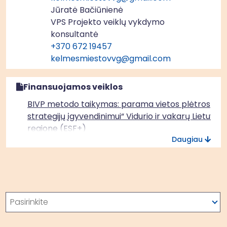
Jūratė Bačiūnienė
VPS Projekto veiklų vykdymo
konsultantė
+370 672 19457
kelmesmiestovvg@gmail.com
Finansuojamos veiklos
BIVP metodo taikymas: parama vietos plėtros
strategijų įgyvendinimui“ Vidurio ir vakarų Lietuvos
regione (ESF+)
Daugiau
Paieška
Pasirinkite