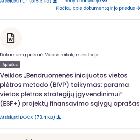
815.6 KB
Rodyti naršyklėje
Atsisiųsti PDF
Plačiau apie dokumentą ir jo priedus
Dokumentą priėmė: Vidaus reikalų ministerija
Aprašas
Veiklos „Bendruomenės inicijuotos vietos
plėtros metodo (BIVP) taikymas: parama
vietos plėtros strategijų įgyvendinimui“
(ESF+) projektų finansavimo sąlygų aprašas
73.4 KB
Atsisiųsti DOCX