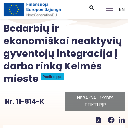
EN
Bedarbių ir
ekonomiškai neaktyvių
gyventojų integracija į
darbo rinką Kelmės
mieste
Pasibaigęs
NĖRA GALIMYBĖS
Nr. 11-814-K
TEIKTI PĮP