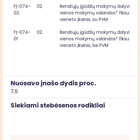
FĮ-074-
02
Bendrųjų įgūdžių mokymų dalyvio 
02
vienos mokymų valandos* fiksuotasis
vieneto įkainis, su PVM
FĮ-074-
02
Bendrųjų įgūdžių mokymų dalyvio 
01
vienos mokymų valandos* fiksuotasis
vieneto įkainis, be PVM
Nuosavo įnašo dydis proc.
7,5
Siekiami stebėsenos rodikliai