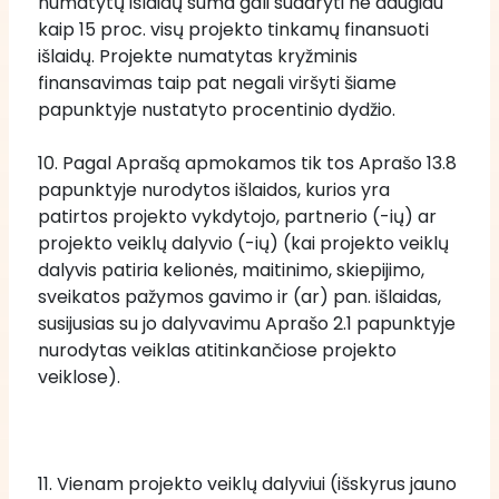
numatytų išlaidų suma gali sudaryti ne daugiau 
kaip 15 proc. visų projekto tinkamų finansuoti 
išlaidų. Projekte numatytas kryžminis 
finansavimas taip pat negali viršyti šiame 
papunktyje nustatyto procentinio dydžio.
10. Pagal Aprašą apmokamos tik tos Aprašo 13.8 
papunktyje nurodytos išlaidos, kurios yra 
patirtos projekto vykdytojo, partnerio (-ių) ar 
projekto veiklų dalyvio (-ių) (kai projekto veiklų 
dalyvis patiria kelionės, maitinimo, skiepijimo, 
sveikatos pažymos gavimo ir (ar) pan. išlaidas, 
susijusias su jo dalyvavimu Aprašo 2.1 papunktyje 
nurodytas veiklas atitinkančiose projekto 
veiklose).
11. Vienam projekto veiklų dalyviui (išskyrus jauno 