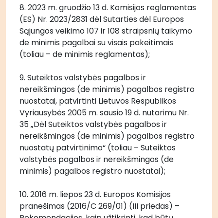
8. 2023 m. gruodžio 13 d. Komisijos reglamentas 
(ES) Nr. 2023/2831 dėl Sutarties dėl Europos 
Sąjungos veikimo 107 ir 108 straipsnių taikymo 
de minimis pagalbai su visais pakeitimais 
(toliau – de minimis reglamentas);
9. Suteiktos valstybės pagalbos ir 
nereikšmingos (de minimis) pagalbos registro 
nuostatai, patvirtinti Lietuvos Respublikos 
Vyriausybės 2005 m. sausio 19 d. nutarimu Nr. 
35 „Dėl Suteiktos valstybės pagalbos ir 
nereikšmingos (de minimis) pagalbos registro 
nuostatų patvirtinimo“ (toliau – Suteiktos 
valstybės pagalbos ir nereikšmingos (de 
minimis) pagalbos registro nuostatai);
10. 2016 m. liepos 23 d. Europos Komisijos 
pranešimas (2016/C 269/01) (III priedas) – 
Rekomendacijos, kaip užtikrinti, kad būtų 