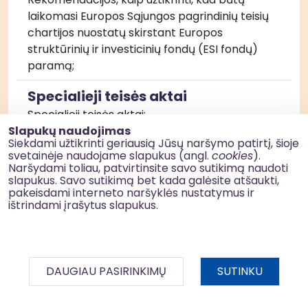
laikomasi Europos Sąjungos pagrindinių teisių 
chartijos nuostatų skirstant Europos 
struktūrinių ir investicinių fondų (ESI fondų) 
paramą;
Specialieji teisės aktai
Specialieji teisės aktai:
Slapukų naudojimas
Siekdami užtikrinti geriausią Jūsų naršymo patirtį, šioje
1. Strateginio valdymo metodika, patvirtinta 
svetainėje naudojame slapukus (angl.
cookies
).
Lietuvos Respublikos Vyriausybės 2021 m. 
Naršydami toliau, patvirtinsite savo sutikimą naudoti
slapukus. Savo sutikimą bet kada galėsite atšaukti,
balandžio 28 d. nutarimu Nr. 292 „Dėl 
pakeisdami interneto naršyklės nustatymus ir
Strateginio valdymo metodikos patvirtinimo“ 
ištrindami įrašytus slapukus.
su visais pakeitimais;
DAUGIAU PASIRINKIMŲ
SUTINKU
2. 2022–2030 metų plėtros programos 
valdytojos Lietuvos Respublikos vidaus reikalų 
BDAR