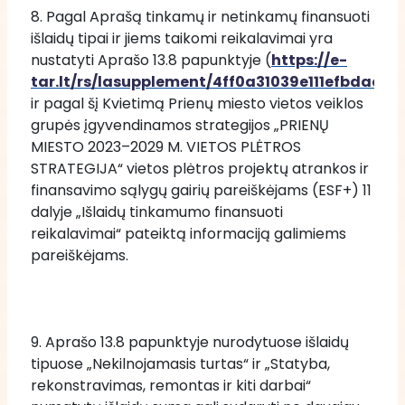
8. Pagal Aprašą tinkamų ir netinkamų finansuoti 
išlaidų tipai ir jiems taikomi reikalavimai yra 
nustatyti Aprašo 13.8 papunktyje (
https://e-
tar.lt/rs/lasupplement/4ff0a31039e111efbdae
ir pagal šį Kvietimą Prienų miesto vietos veiklos 
grupės įgyvendinamos strategijos „PRIENŲ 
MIESTO 2023–2029 M. VIETOS PLĖTROS 
STRATEGIJA“ vietos plėtros projektų atrankos ir 
finansavimo sąlygų gairių pareiškėjams (ESF+) 11 
dalyje „Išlaidų tinkamumo finansuoti 
reikalavimai“ pateiktą informaciją galimiems 
pareiškėjams.
9. Aprašo 13.8 papunktyje nurodytuose išlaidų 
tipuose „Nekilnojamasis turtas“ ir „Statyba, 
rekonstravimas, remontas ir kiti darbai“ 