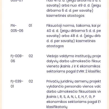
005-07
nuo 41 d. d. (jeigu dirbama 5 d. d. per 
savaitę) arba nuo 49 d. d. (jeigu 
dirbama 6 d. d. per savaitę) 
kasmetinės atostogos
FN-
01
Fiksuotoji norma, taikoma, kai priklaus
005-06
40 d. d. (jeigu dirbama 5 d. d. per 
savaitę) arba 48 d. d. (jeigu dirbama 
d. d. per savaitę) kasmetinės 
atostogos
FĮ-008-
02
Viešojo valdymo institucijų projektų 
06
dalyvių darbo užmokesčio fiksuotasis
vieneto įkainis J ir K ekonomikos 
sektoriams pagal EVRK 2 klasifikatori
FĮ-039-
02
Privačių juridinių asmenų projektą 
01
vykdančio personalo vienos valandos
darbo užmokesčio fiksuotasis vieneto
įkainis I, R, S, A, N, L, E, H, F, G, P 
ekonomikos sektoriams pagal EVRK 2 
klasifikatorių