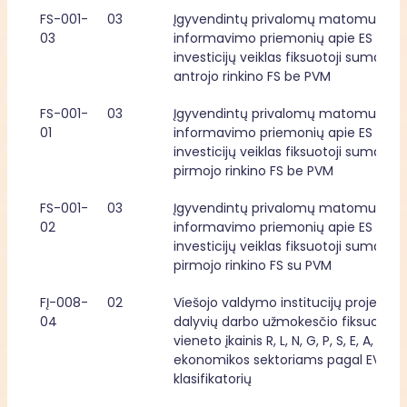
FS-001-
03
Įgyvendintų privalomų matomumo ir
03
informavimo priemonių apie ES fond
investicijų veiklas fiksuotoji suma, 
antrojo rinkino FS be PVM
FS-001-
03
Įgyvendintų privalomų matomumo ir
01
informavimo priemonių apie ES fond
investicijų veiklas fiksuotoji suma, 
pirmojo rinkino FS be PVM
FS-001-
03
Įgyvendintų privalomų matomumo ir
02
informavimo priemonių apie ES fond
investicijų veiklas fiksuotoji suma, 
pirmojo rinkino FS su PVM
FĮ-008-
02
Viešojo valdymo institucijų projektų 
04
dalyvių darbo užmokesčio fiksuotasis
vieneto įkainis R, L, N, G, P, S, E, A, C 
ekonomikos sektoriams pagal EVRK 2 
klasifikatorių