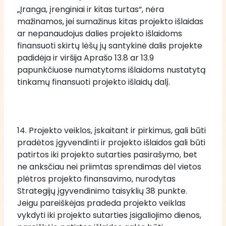
„Įranga, įrenginiai ir kitas turtas“, nėra 
mažinamos, jei sumažinus kitas projekto išlaidas 
ar nepanaudojus dalies projekto išlaidoms 
finansuoti skirtų lėšų jų santykinė dalis projekte 
padidėja ir viršija Aprašo 13.8 ar 13.9 
papunkčiuose numatytoms išlaidoms nustatytą 
tinkamų finansuoti projekto išlaidų dalį.
14. Projekto veiklos, įskaitant ir pirkimus, gali būti 
pradėtos įgyvendinti ir projekto išlaidos gali būti 
patirtos iki projekto sutarties pasirašymo, bet 
ne anksčiau nei priimtas sprendimas dėl vietos 
plėtros projekto finansavimo, nurodytas 
Strategijų įgyvendinimo taisyklių 38 punkte. 
Jeigu pareiškėjas pradeda projekto veiklas 
vykdyti iki projekto sutarties įsigaliojimo dienos, 