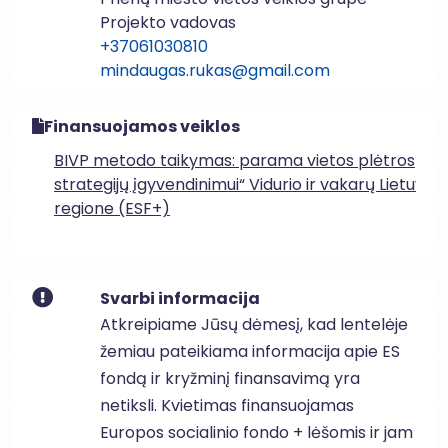
Projekto vadovas
+37061030810
mindaugas.rukas@gmail.com
Finansuojamos veiklos
BIVP metodo taikymas: parama vietos plėtros
strategijų įgyvendinimui“ Vidurio ir vakarų Lietuvos
regione (ESF+)
Svarbi informacija
Atkreipiame Jūsų dėmesį, kad lentelėje
žemiau pateikiama informacija apie ES
fondą ir kryžminį finansavimą yra
netiksli. Kvietimas finansuojamas
Europos socialinio fondo + lėšomis ir jam