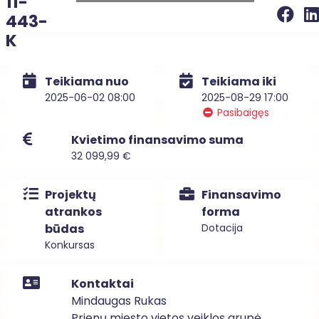
11-
443-
K
Teikiama nuo
Teikiama iki
2025-06-02 08:00
2025-08-29 17:00
Pasibaigęs
Kvietimo finansavimo suma
32 099,99 €
Projektų
Finansavimo
atrankos
forma
būdas
Dotacija
Konkursas
Kontaktai
Mindaugas Rukas
Prienų miesto vietos veiklos grupė