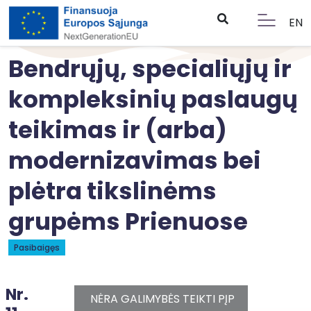
EN
Bendrųjų, specialiųjų ir
kompleksinių paslaugų
teikimas ir (arba)
modernizavimas bei
plėtra tikslinėms
grupėms Prienuose
Pasibaigęs
Nr.
NĖRA GALIMYBĖS TEIKTI PĮP