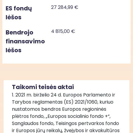
27 284,99 €
ES fondų
lėšos
4 815,00 €
Bendrojo
finansavimo
lėšos
Taikomi teisės aktai
1. 2021 m. birželio 24 d. Europos Parlamento ir 
Tarybos reglamentas (ES) 2021/1060, kuriuo 
nustatomos bendros Europos regioninės 
plėtros fondo, „Europos socialinio fondo +“, 
Sanglaudos fondo, Teisingos pertvarkos fondo 
ir Europos jūrų reikalų, žvejybos ir akvakultūros 