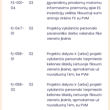
FS-001-
03
Įgyvendintų privalomų matomumo ir
04
informavimo priemonių apie ES fond
investicijų veiklas fiksuotoji suma, 
antrojo rinkino FS su PVM
FĮ-047-
02
Projektą vykdančio personalo 
01
savanoriško darbo valandos fiksuotas
vieneto įkainis
FĮ-058-
02
Projekto dalyvio ir (arba) projektą 
01
vykdančio personalo tarpmiestinės 
kelionės išlaidų Lietuvoje fiksuotasis 
vieneto įkainis, apmokamas už 
nuvažiuotą 1 km, be PVM
FĮ-058-
02
Projekto dalyvio ir (arba) projektą 
02
vykdančio personalo tarpmiestinės 
kelionės išlaidų Lietuvoje fiksuotasis 
vieneto įkainis, apmokamas už 
nuvažiuotą 1 km, su PVM