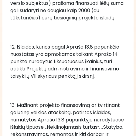
verslo subjektus) prašoma finansuoti lėšų suma 
gali sudaryti ne daugiau kaip 2000 (du 
tūkstančius) eurų tiesioginių projekto išlaidų.
12. Išlaidos, kurios pagal Aprašo 13.8 papunkčio 
nuostatas yra apmokamos taikant Aprašo 14 
punkte nurodytus fiksuotuosius įkainius, turi 
atitikti Projektų administravimo ir finansavimo 
taisyklių VII skyriaus penktąjį skirsnį.
13. Mažinant projekto finansavimą ar tvirtinant 
galutinę veiklos ataskaitą, patirtos išlaidos, 
numatytos Aprašo 13.8 papunktyje nurodytuose 
išlaidų tipuose „Nekilnojamasis turtas“, „Statyba, 
rekonstravimas, remontas ir kiti darbai“ ir 