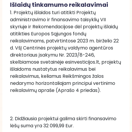
Išlaidų tinkamumo reikalavimai
1. Projektų išlaidos turi atitikti Projektų 
administravimo ir finansavimo taisyklių VII 
skyriuje ir Rekomendacijose dėl projektų išlaidų 
atitikties Europos Sąjungos fondų 
reikalavimams, patvirtintose 2023 m. birželio 22 
d. VšĮ Centrinės projektų valdymo agentūros 
direktoriaus įsakymu Nr. 2023/8-246, 
skelbiamose svetainėje esinvesticijos.lt, projektų 
išlaidoms nustatytus reikalavimus bei 
reikalavimus, keliamus Reikšmingos žalos 
nedarymo horizontaliajam principui vertinimo 
reikalavimų apraše (Aprašo 4 priedas).
2. Didžiausia projektui galima skirti finansavimo 
lėšų suma yra 32 099,99 Eur.