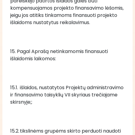
pareiškėjo patirtos išlaidos galės būti 
kompensuojamos projekto finansavimo lėšomis, 
jeigu jos atitiks tinkamoms finansuoti projekto 
išlaidoms nustatytus reikalavimus.
15. Pagal Aprašą netinkamomis finansuoti 
išlaidomis laikomos:
15.1.	išlaidos, nustatytos Projektų administravimo 
ir finansavimo taisyklių VII skyriaus trečiajame 
skirsnyje;;
15.2.	tikslinėms grupėms skirto perduoti naudoti 