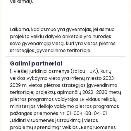
veiksmai).
Laikoma, kad asmuo yra gyventojas, jei asmuo 
projekto veiklų dalyvio anketoje yra nurodęs 
savo gyvenamąją vietą, kuri yra vietos plėtros 
strategijos įgyvendinimo teritorijoje.
Galimi partneriai
1. Viešieji juridiniai asmenys (toliau - JA), kurių 
veiklos vykdymo vieta yra Prienų miesto 2023-
2029 m. vietos plėtros strategijos įgyvendinimo 
teritorijoje; projektų, apimančių 2022–2030 metų 
plėtros programos valdytojos LR vidaus reikalų 
ministerijos Viešojo valdymo plėtros programos 
pažangos priemonės Nr. 01-004-08-04-01 
„Didinti visuomenės įsitraukimą į vietos 
problemų sprendimą“ veiklos „Bendruomenės 