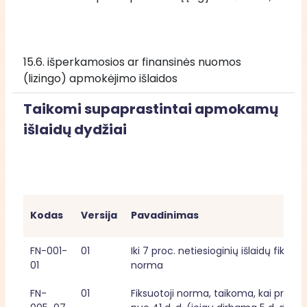
15.6. išperkamosios ar finansinės nuomos 
(lizingo) apmokėjimo išlaidos
Taikomi supaprastintai apmokamų
išlaidų dydžiai
Kodas
Versija
Pavadinimas
FN-001-
01
Iki 7 proc. netiesioginių išlaidų fiksuoto
01
norma
FN-
01
Fiksuotoji norma, taikoma, kai priklaus