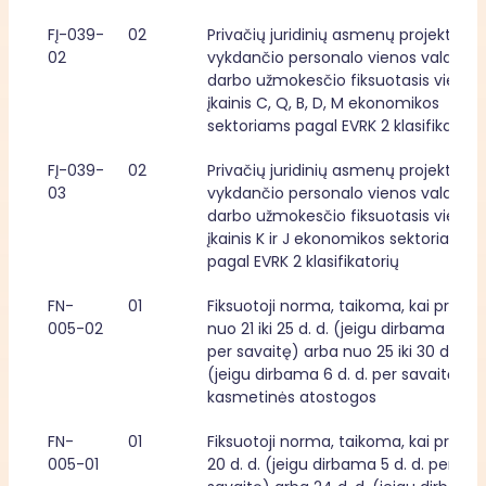
FĮ-039-
02
Privačių juridinių asmenų projektą 
02
vykdančio personalo vienos valandos
darbo užmokesčio fiksuotasis vieneto
įkainis C, Q, B, D, M ekonomikos 
sektoriams pagal EVRK 2 klasifikatori
FĮ-039-
02
Privačių juridinių asmenų projektą 
03
vykdančio personalo vienos valandos
darbo užmokesčio fiksuotasis vieneto
įkainis K ir J ekonomikos sektoriams 
pagal EVRK 2 klasifikatorių
FN-
01
Fiksuotoji norma, taikoma, kai priklaus
005-02
nuo 21 iki 25 d. d. (jeigu dirbama 5 d. d.
per savaitę) arba nuo 25 iki 30 d. d. 
(jeigu dirbama 6 d. d. per savaitę) 
kasmetinės atostogos
FN-
01
Fiksuotoji norma, taikoma, kai priklaus
005-01
20 d. d. (jeigu dirbama 5 d. d. per 