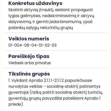
Konkretus uždavinys
Skatinti aktyvią įtrauktį, siekiant propaguoti 
lygias galimybes, nediskriminavimą ir aktyvų 
dalyvavimą, ir gerinti įsidarbinamumą, ypač 
palankių sąlygų neturinčių grupių
Veiklos numeris
01-004-08-04-01-02-03
Pareiškėjo tipas
Viešasis arba privatus
Tikslinės grupės
1. Vykdant Aprašo 2.1.1.1–2.1.1.2 papunkčiuose 
nurodytas veiklas – socialinę atskirtį patiriantys 
gyventojai (riziką patirti socialinę atskirtį turinčių 
gyventojų grupių pavyzdžiai pateikiami Aprašo 1 
priede). 