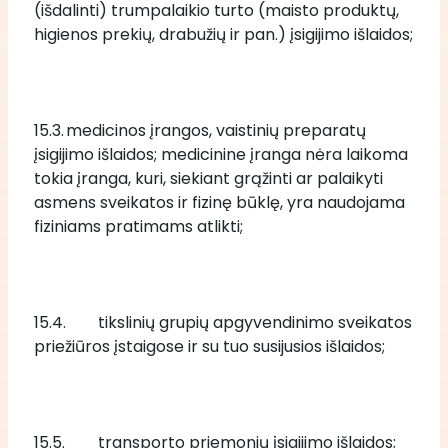
(išdalinti) trumpalaikio turto (maisto produktų, 
higienos prekių, drabužių ir pan.) įsigijimo išlaidos;
15.3.	medicinos įrangos, vaistinių preparatų 
įsigijimo išlaidos; medicinine įranga nėra laikoma 
tokia įranga, kuri, siekiant grąžinti ar palaikyti 
asmens sveikatos ir fizinę būklę, yra naudojama 
fiziniams pratimams atlikti;
15.4.	tikslinių grupių apgyvendinimo sveikatos 
priežiūros įstaigose ir su tuo susijusios išlaidos; 
15.5.	transporto priemonių įsigijimo išlaidos; 