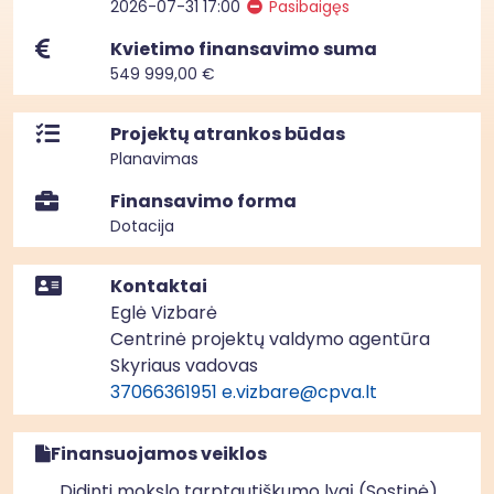
2026-07-31 17:00
Pasibaigęs
Kvietimo finansavimo suma
549 999,00 €
Projektų atrankos būdas
Planavimas
Finansavimo forma
Dotacija
Kontaktai
Eglė Vizbarė
Centrinė projektų valdymo agentūra
Skyriaus vadovas
37066361951
e.vizbare@cpva.lt
Finansuojamos veiklos
Didinti mokslo tarptautiškumo lygį (Sostinė)