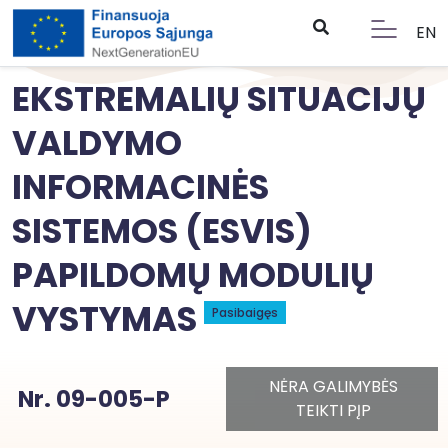
EN
EKSTREMALIŲ SITUACIJŲ
VALDYMO
INFORMACINĖS
SISTEMOS (ESVIS)
PAPILDOMŲ MODULIŲ
VYSTYMAS
Pasibaigęs
NĖRA GALIMYBĖS
Nr. 09-005-P
TEIKTI PĮP