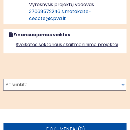
Vyresnysis projektų vadovas
37068572246
s.matakaite-
cecote@cpva.lt
Finansuojamos veiklos
Sveikatos sektoriaus skaitmeninimo projektai
Paieška
Pasirinkite
DOKUMENTAI (0)