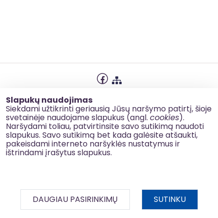
Privatumo politika
Slapukų naudojimas
Slapukų naudojimas
Siekdami užtikrinti geriausią Jūsų naršymo patirtį, šioje
svetainėje naudojame slapukus (angl.
cookies
).
Korupcijos prevencija
Naršydami toliau, patvirtinsite savo sutikimą naudoti
slapukus. Savo sutikimą bet kada galėsite atšaukti,
Kontaktai
pakeisdami interneto naršyklės nustatymus ir
ištrindami įrašytus slapukus.
© 2026 esinvesticijos.lt
DAUGIAU PASIRINKIMŲ
SUTINKU
BDAR