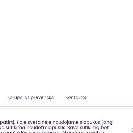
Korupcijos prevencija
Kontaktai
patirtį, šioje svetainėje naudojame slapukus (angl.
savo sutikimą naudoti slapukus. Savo sutikimą bet
to naršyklės nustatymus ir ištrindami įrašytus