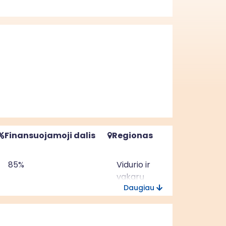
Finansuojamoji dalis
Regionas
85%
Vidurio ir
vakarų
Daugiau
Lietuvos
regionas
85%
Vidurio ir