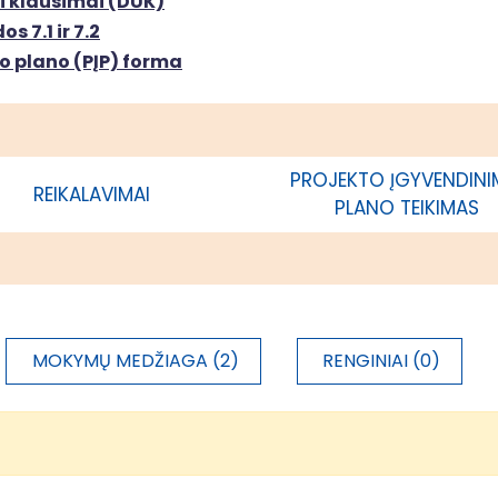
i klausimai (DUK)
s 7.1 ir 7.2
o plano (PĮP) forma
jono savivaldybės administracija
300 000,00 €
PROJEKTO ĮGYVENDIN
REIKALAVIMAI
PLANO TEIKIMAS
MOKYMŲ MEDŽIAGA (2)
RENGINIAI (0)