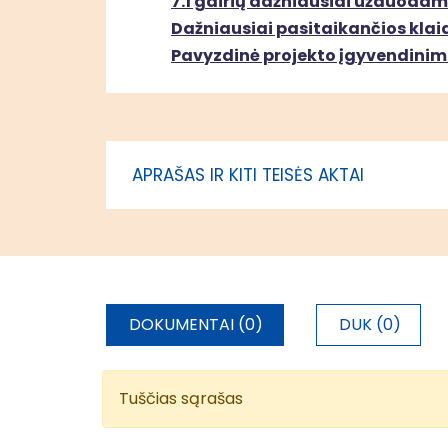
7.1 gairių dažniausiai užduodam
sodybos parko
Dažniausiai pasitaikančios klaido
pritaikymas lankymui
Pavyzdinė projekto įgyvendinim
Sartų ežero Dusetose
Zarasų ra
pritaikymas lankymui
APRAŠAS IR KITI TEISĖS AKTAI
DOKUMENTAI (0)
DUK (0)
Tuščias sąrašas