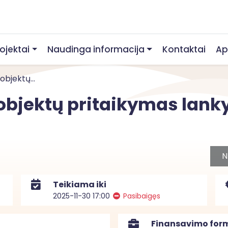
rojektai
Naudinga informacija
Kontaktai
Ap
objektų...
objektų pritaikymas lank
N
Teikiama iki
2025-11-30 17:00
Pasibaigęs
Finansavimo for