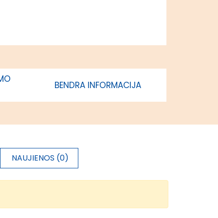
vakarų
Lietuvos
regionas
85%
Vidurio ir
vakarų
Lietuvos
IMO
BENDRA INFORMACIJA
regionas
NAUJIENOS (0)