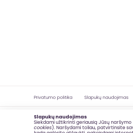
Privatumo politika
Slapukų naudojimas
© 2026 esinvesticijos.lt
Slapukų naudojimas
Siekdami užtikrinti geriausią Jūsų naršymo 
cookies
). Naršydami toliau, patvirtinsite 
kada galėsite atšaukti, pakeisdami interne