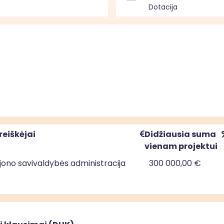
Dotacija
reiškėjai
Didžiausia suma
vienam projektui
jono savivaldybės administracija
300 000,00 €
jono savivaldybės administracija
350 000,00 €