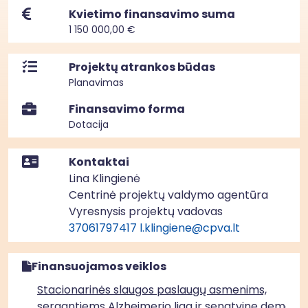
Kvietimo finansavimo suma
1 150 000,00 €
Projektų atrankos būdas
Planavimas
Finansavimo forma
Dotacija
Kontaktai
Lina Klingienė
Centrinė projektų valdymo agentūra
Vyresnysis projektų vadovas
37061797417
l.klingiene@cpva.lt
Finansuojamos veiklos
Stacionarinės slaugos paslaugų asmenims,
sergantiems Alzheimerio liga ir senatvine demenci