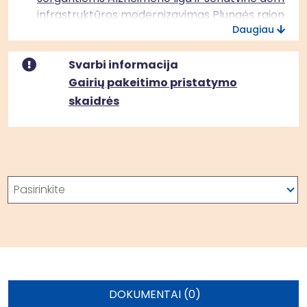
infrastruktūros modernizavimas Plungės rajono
Daugiau
savivaldybėje
Svarbi informacija
Gairių pakeitimo pristatymo
skaidrės
Paieška
Pasirinkite
DOKUMENTAI (0)