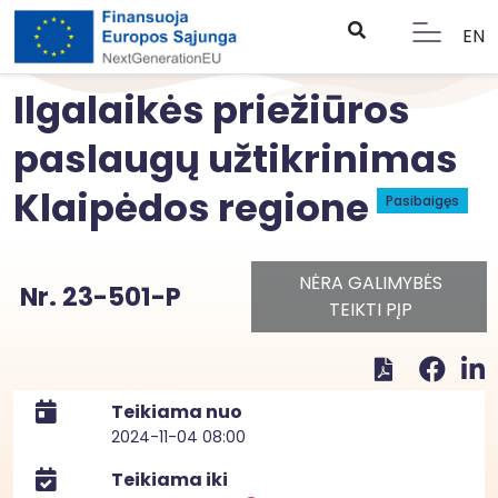
EN
Ilgalaikės priežiūros
paslaugų užtikrinimas
Klaipėdos regione
Pasibaigęs
NĖRA GALIMYBĖS
Nr. 23-501-P
TEIKTI PĮP
Teikiama nuo
2024-11-04 08:00
Teikiama iki