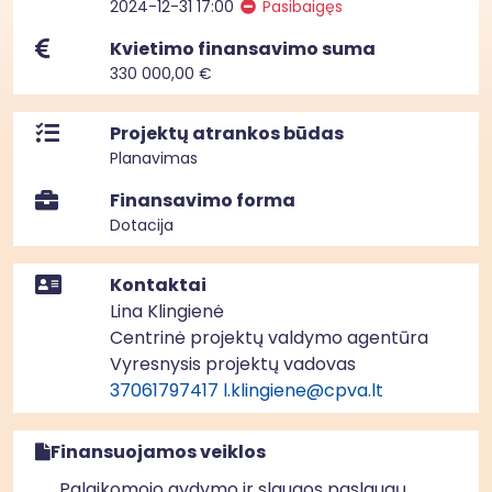
2024-12-31 17:00
Pasibaigęs
Kvietimo finansavimo suma
330 000,00 €
Projektų atrankos būdas
Planavimas
Finansavimo forma
Dotacija
Kontaktai
Lina Klingienė
Centrinė projektų valdymo agentūra
Vyresnysis projektų vadovas
37061797417
l.klingiene@cpva.lt
Finansuojamos veiklos
Palaikomojo gydymo ir slaugos paslaugų