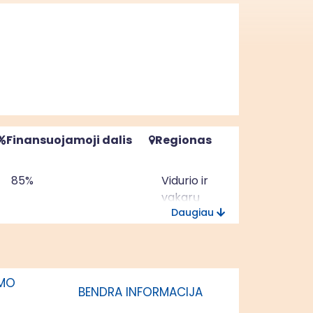
Finansuojamoji dalis
Regionas
85%
Vidurio ir
vakarų
Daugiau
Lietuvos
regionas
IMO
BENDRA INFORMACIJA