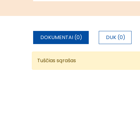
DOKUMENTAI (0)
DUK (0)
Tuščias sąrašas