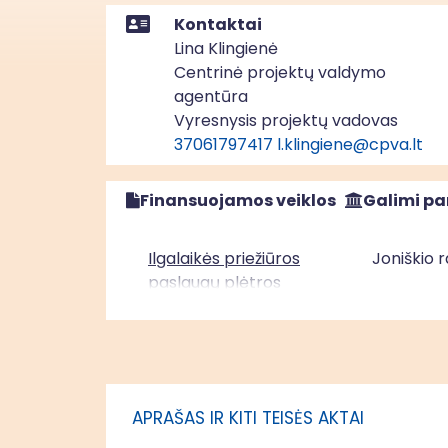
Kontaktai
Lina Klingienė
Centrinė projektų valdymo
agentūra
Vyresnysis projektų vadovas
37061797417
l.klingiene@cpva.lt
Finansuojamos veiklos
Galimi pa
Ilgalaikės priežiūros
Joniškio 
paslaugų plėtros
užtikrinimas Joniškio
rajono savivaldybėje
APRAŠAS IR KITI TEISĖS AKTAI