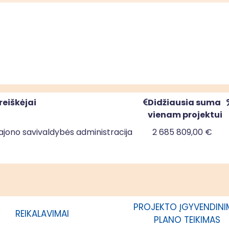
reiškėjai
Didžiausia suma
vienam projektui
rajono savivaldybės administracija
2 685 809,00 €
PROJEKTO ĮGYVENDIN
REIKALAVIMAI
PLANO TEIKIMAS