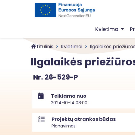
Kvietimai
P
Titulinis
Kvietimai
Ilgalaikės priežiūro
Ilgalaikės priežiūr
Nr. 26-529-P
Teikiama nuo
2024-10-14 08:00
Projektų atrankos būdas
Planavimas