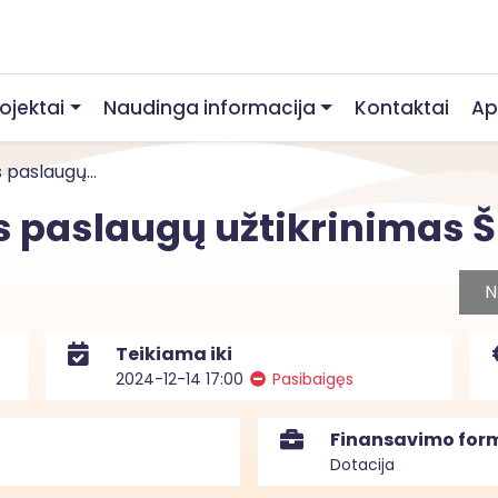
rojektai
Naudinga informacija
Kontaktai
Ap
s paslaugų...
os paslaugų užtikrinimas 
N
Teikiama iki
2024-12-14 17:00
Pasibaigęs
Finansavimo for
Dotacija