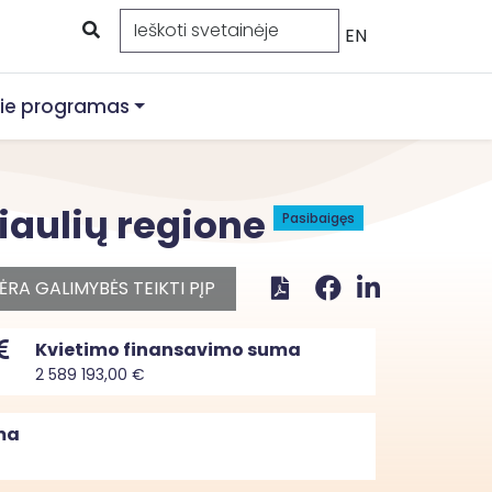
EN
ie programas
Šiaulių regione
Pasibaigęs
ĖRA GALIMYBĖS TEIKTI PĮP
Kvietimo finansavimo suma
2 589 193,00 €
ma