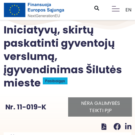
EN
Iniciatyvų, skirtų
paskatinti gyventojų
verslumą,
įgyvendinimas Šilutės
mieste
Pasibaigęs
NĖRA GALIMYBĖS
Nr. 11-019-K
TEIKTI PĮP