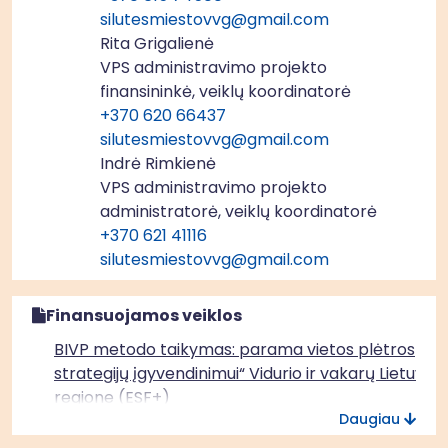
silutesmiestovvg@gmail.com
Rita Grigalienė
VPS administravimo projekto
finansininkė, veiklų koordinatorė
+370 620 66437
silutesmiestovvg@gmail.com
Indrė Rimkienė
VPS administravimo projekto
administratorė, veiklų koordinatorė
+370 621 41116
silutesmiestovvg@gmail.com
Finansuojamos veiklos
BIVP metodo taikymas: parama vietos plėtros
strategijų įgyvendinimui“ Vidurio ir vakarų Lietuvos
regione (ESF+)
Daugiau