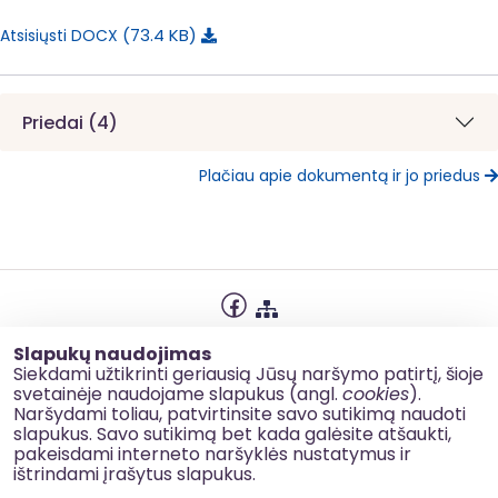
73.4 KB
Atsisiųsti DOCX
Priedai (4)
Plačiau apie dokumentą ir jo priedus
Privatumo politika
Slapukų naudojimas
Slapukų naudojimas
Siekdami užtikrinti geriausią Jūsų naršymo patirtį, šioje
svetainėje naudojame slapukus (angl.
cookies
).
Korupcijos prevencija
Naršydami toliau, patvirtinsite savo sutikimą naudoti
slapukus. Savo sutikimą bet kada galėsite atšaukti,
Kontaktai
pakeisdami interneto naršyklės nustatymus ir
ištrindami įrašytus slapukus.