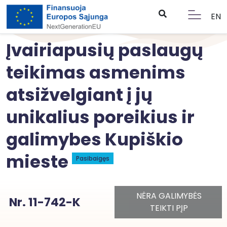
EN
Įvairiapusių paslaugų
teikimas asmenims
atsižvelgiant į jų
unikalius poreikius ir
galimybes Kupiškio
mieste
Pasibaigęs
NĖRA GALIMYBĖS
Nr. 11-742-K
TEIKTI PĮP