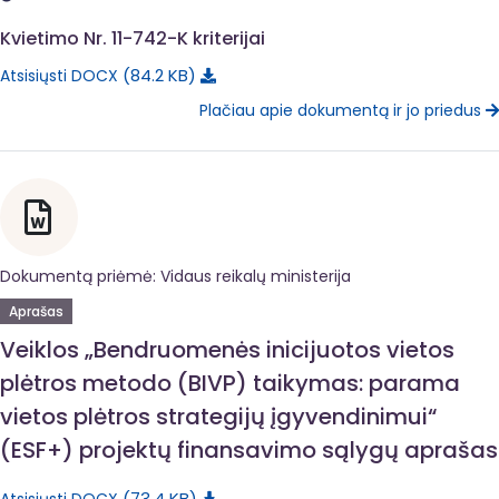
Kvietimo Nr. 11-742-K kriterijai
84.2 KB
Atsisiųsti DOCX
Plačiau apie dokumentą ir jo priedus
Dokumentą priėmė: Vidaus reikalų ministerija
Aprašas
Veiklos „Bendruomenės inicijuotos vietos
plėtros metodo (BIVP) taikymas: parama
vietos plėtros strategijų įgyvendinimui“
(ESF+) projektų finansavimo sąlygų aprašas
73.4 KB
Atsisiųsti DOCX