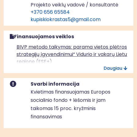
Projekto veiklų vadovė / konsultantė
+370 656 65584
kupiskiokrastas5@gmail.com
Finansuojamos veiklos
BIVP metodo taikymas: parama vietos plėtros
strategijų įgyvendinimui“ Vidurio ir vakarų Lietuvos
regione (ESF+)
Daugiau
Svarbi informacija
Kvietimas finansuojamas Europos
socialinio fondo + lėšomis ir jam
taikomas 15 proc. kryžminis
finansavimas