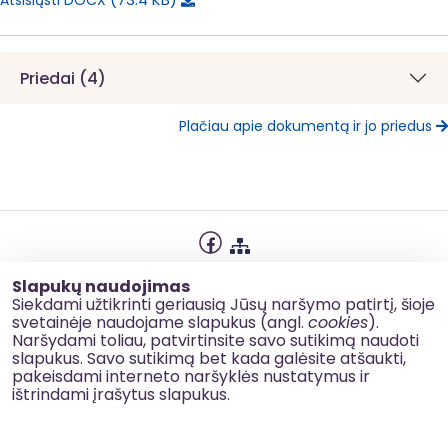
Priedai (4)
Plačiau apie dokumentą ir jo priedus
Privatumo politika
Slapukų naudojimas
Slapukų naudojimas
Siekdami užtikrinti geriausią Jūsų naršymo patirtį, šioje
svetainėje naudojame slapukus (angl.
cookies
).
Korupcijos prevencija
Naršydami toliau, patvirtinsite savo sutikimą naudoti
slapukus. Savo sutikimą bet kada galėsite atšaukti,
Kontaktai
pakeisdami interneto naršyklės nustatymus ir
ištrindami įrašytus slapukus.
© 2026 esinvesticijos.lt