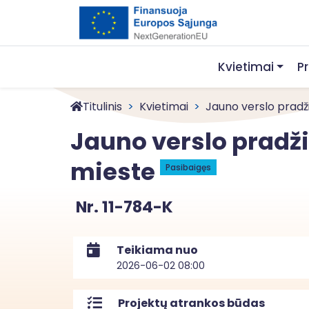
Kvietimai
P
Titulinis
Kvietimai
Jauno verslo pradžia
Jauno verslo pradži
mieste
Pasibaigęs
Nr. 11-784-K
Teikiama nuo
2026-06-02 08:00
Projektų atrankos būdas