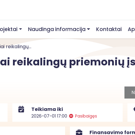
rojektai
Naudinga informacija
Kontaktai
Ap
i reikalingų...
ai reikalingų priemonių į
N
Teikiama iki
2026-07-01 17:00
Pasibaigęs
Finansavimo for