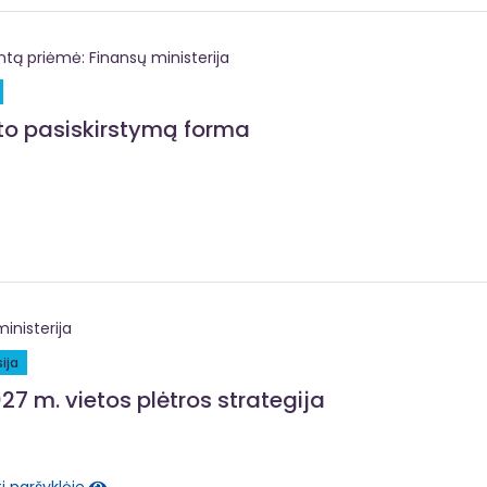
 priėmė: Finansų ministerija
eto pasiskirstymą forma
inisterija
ija
7 m. vietos plėtros strategija