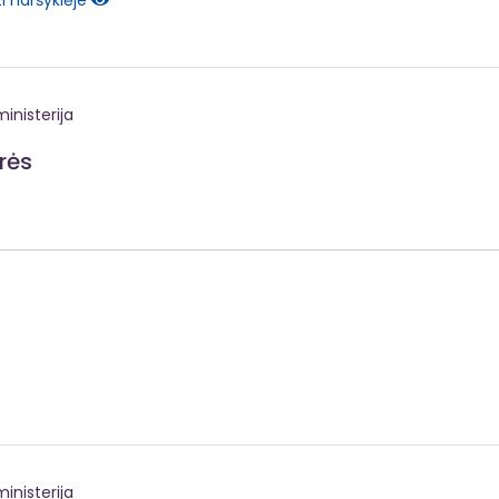
i naršyklėje
inisterija
rės
inisterija