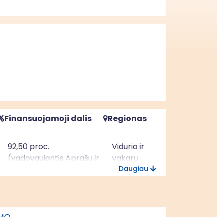
Finansuojamoji dalis
Regionas
92,50 proc.
Vidurio ir
(vadovaujantis Aprašu ir
vakarų
Daugiau
Pasvalio miesto 2023-
Lietuvos
2027 m. vietos plėtros
regionas
strategija)