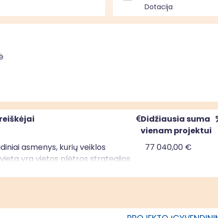
Dotacija
ė
reiškėjai
Didžiausia suma
vienam projektui
uridiniai asmenys, kurių veiklos
77 040,00 €
ieta yra vietos plėtros strategijos
mo teritorijoje; privatūs juridiniai
kurių veiklos vykdymo vieta yra
ėtros strategijos įgyvendinimo
je; savivaldybės, kurios teritorijoje
ama vietos plėtros strategija,