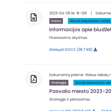
2023-04-05 Nr. 1K-129 | Dokumentą
Forma
Aktuali dokumento versija
Informacijos apie biudž
Finansavimo skyrimas
26.7 KB
Atsisiųsti DOCX
Dokumentą priėmė: Vidaus reikalų m
Strategija
Aktuali dokumento vers
Pasvalio miesto 2023-202
Strategija ir planavimas