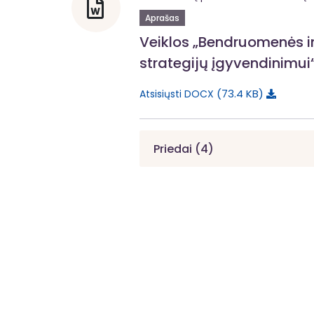
Aprašas
Veiklos „Bendruomenės in
strategijų įgyvendinimui
73.4 KB
Atsisiųsti DOCX
Priedai (4)