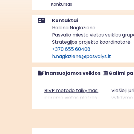
Konkursas
Kontaktai
Helena Naglazienė
Pasvalio miesto vietos veiklos grup
Strategijos projekto koordinatorė
+370 655 60408
h.naglaziene@pasvalys.lt
Finansuojamos veiklos
Galimi pa
BIVP metodo taikymas:
Viešieji j
parama vietos plėtros
vykdymo v
strategijų įgyvendinimui“
įgyvendini
Vidurio ir vakarų Lietuvos
asmenys, 
regione (ESF+)
vietos pl
teritorijo
įgyvendin