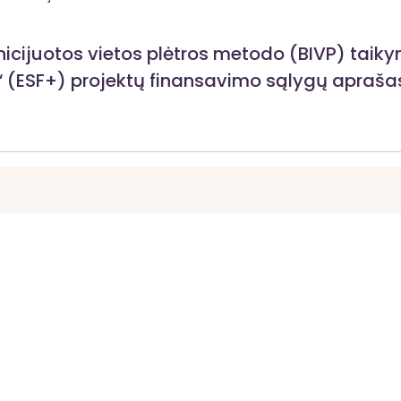
icijuotos vietos plėtros metodo (BIVP) taik
“ (ESF+) projektų finansavimo sąlygų apraša