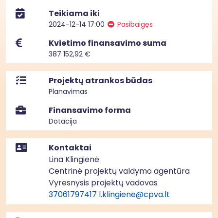
Teikiama iki
2024-12-14 17:00
Pasibaigęs
Kvietimo finansavimo suma
387 152,92 €
Projektų atrankos būdas
Planavimas
Finansavimo forma
Dotacija
Kontaktai
Lina Klingienė
Centrinė projektų valdymo agentūra
Vyresnysis projektų vadovas
37061797417
l.klingiene@cpva.lt