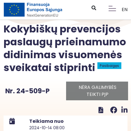
EN
Kokybiškų prevencijos
paslaugų prieinamumo
didinimas visuomenės
sveikatai stiprinti
Pasibaigęs
NĖRA GALIMYBĖS
Nr. 24-509-P
TEIKTI PĮP
Teikiama nuo
2024-10-14 08:00