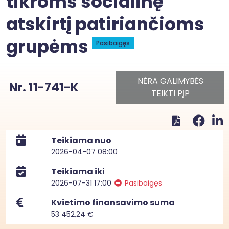
tikroms socialinę
atskirtį patiriančioms
grupėms
Pasibaigęs
NĖRA GALIMYBĖS
Nr. 11-741-K
TEIKTI PĮP
Teikiama nuo
2026-04-07 08:00
Teikiama iki
2026-07-31 17:00
Pasibaigęs
Kvietimo finansavimo suma
53 452,24 €