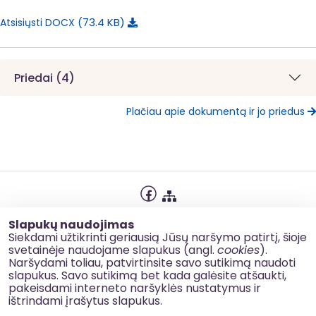
73.4 KB
Atsisiųsti DOCX
Priedai (4)
Plačiau apie dokumentą ir jo priedus
Privatumo politika
Slapukų naudojimas
Slapukų naudojimas
Siekdami užtikrinti geriausią Jūsų naršymo patirtį, šioje
svetainėje naudojame slapukus (angl.
cookies
).
Korupcijos prevencija
Naršydami toliau, patvirtinsite savo sutikimą naudoti
slapukus. Savo sutikimą bet kada galėsite atšaukti,
Kontaktai
pakeisdami interneto naršyklės nustatymus ir
ištrindami įrašytus slapukus.