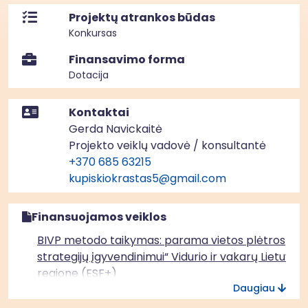
Projektų atrankos būdas
Konkursas
Finansavimo forma
Dotacija
Kontaktai
Gerda Navickaitė
Projekto veiklų vadovė / konsultantė
+370 685 63215
kupiskiokrastas5@gmail.com
Finansuojamos veiklos
BIVP metodo taikymas: parama vietos plėtros
strategijų įgyvendinimui“ Vidurio ir vakarų Lietuvos
regione (ESF+)
Daugiau