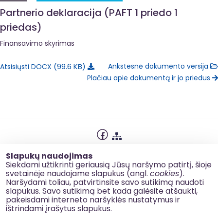
Partnerio deklaracija (PAFT 1 priedo 1
priedas)
Finansavimo skyrimas
99.6 KB
Ankstesnė dokumento versija
Atsisiųsti DOCX
Plačiau apie dokumentą ir jo priedus
Privatumo politika
Slapukų naudojimas
Slapukų naudojimas
Siekdami užtikrinti geriausią Jūsų naršymo patirtį, šioje
svetainėje naudojame slapukus (angl.
cookies
).
Korupcijos prevencija
Naršydami toliau, patvirtinsite savo sutikimą naudoti
slapukus. Savo sutikimą bet kada galėsite atšaukti,
Kontaktai
pakeisdami interneto naršyklės nustatymus ir
ištrindami įrašytus slapukus.