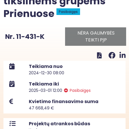
tikslinėms grupėms
Prienuose
Pasibaigęs
NĖRA GALIMYBĖS
Nr. 11-431-K
TEIKTI PĮP
Teikiama nuo
2024-12-30 08:00
Teikiama iki
2025-03-01 12:00
Pasibaigęs
Kvietimo finansavimo suma
47 668,49 €
Projektų atrankos būdas