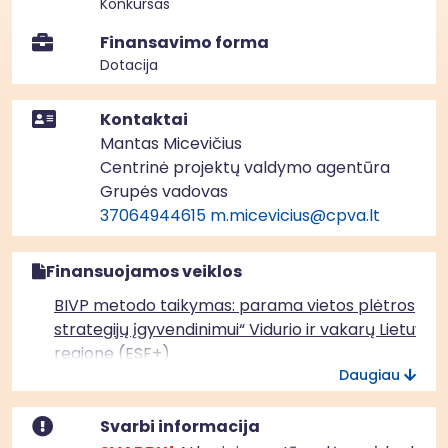
Konkursas
Finansavimo forma
Dotacija
Kontaktai
Mantas Micevičius
Centrinė projektų valdymo agentūra
Grupės vadovas
37064944615
m.micevicius@cpva.lt
Finansuojamos veiklos
BIVP metodo taikymas: parama vietos plėtros
strategijų įgyvendinimui“ Vidurio ir vakarų Lietuvos
regione (ESF+)
Daugiau
Svarbi informacija