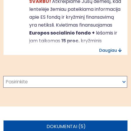
SVARBU!
Atkreipiame Jūsų dėmesį, kad
lentelėje žemiau pateikiama informacija
apie ES fondą ir kryžminį finansavimą
yra netiksli. Kvietimas finansuojamas
Europos socialinio fondo +
lėšomis ir
jam taikomas
15 proc.
kryžminis
finansavimas.
Daugiau
Kontaktinis asmuo
konsultacijoms:
Projekto vadovas
Paieška
Mindaugas Rukas, Prienų miesto vietos
Pasirinkite
veiklos grupės projekto vadovas, el. p.:
mindaugas.rukas@gmail.com
, tel.
+370610 30810
DOKUMENTAI (5)