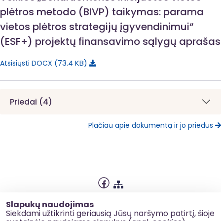
plėtros metodo (BIVP) taikymas: parama
vietos plėtros strategijų įgyvendinimui“
(ESF+) projektų finansavimo sąlygų aprašas
73.4 KB
Atsisiųsti DOCX
Priedai (4)
Plačiau apie dokumentą ir jo priedus
Privatumo politika
Slapukų naudojimas
Slapukų naudojimas
Siekdami užtikrinti geriausią Jūsų naršymo patirtį, šioje