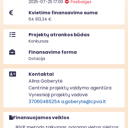
2025-07-25 17:00
Pasibaigęs
Kvietimo finansavimo suma
64 913,34 €
Projektų atrankos būdas
Konkursas
Finansavimo forma
Dotacija
Kontaktai
Alina Goberytė
Centrinė projektų valdymo agentūra
Vyresnioji projektų vadovė
37060485254
a.goberyte@cpva.lt
Finansuojamos veiklos
BIVP metodo taikymas: parama vietos plėtros