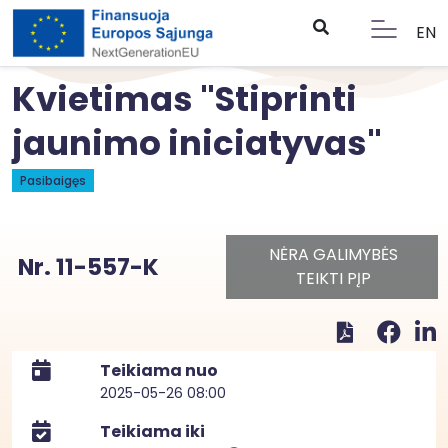
EN
Kvietimas "Stiprinti
jaunimo iniciatyvas"
Pasibaigęs
NĖRA GALIMYBĖS
Nr. 11-557-K
TEIKTI PĮP
Teikiama nuo
2025-05-26 08:00
Teikiama iki