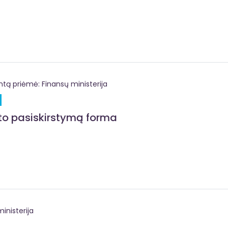
 priėmė: Finansų ministerija
eto pasiskirstymą forma
inisterija