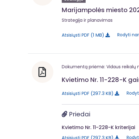
Marijampolės miesto 202
Strategija ir planavimas
1 MB
Rodyti na
Atsisiųsti PDF
Dokumentą priėmė: Vidaus reikalų m
Kvietimo Nr. 11-228-K gai
297.3 KB
Rodyt
Atsisiųsti PDF
Priedai
Kvietimo Nr. 11-228-K kriterijai
297.3 KB
Rodyt
Atsisiųsti PDF