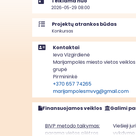
Teikiama nuo
2026-05-29 08:00
Projektų atrankos būdas
Konkursas
Kontaktai
Ieva Vizgirdienė
Marijampolės miesto vietos veiklos
grupė
Pirmininkė
+370 657 74265
marijampolesmvvg@gmail.com
Finansuojamos veiklos
Galimi pa
BIVP metodo taikymas:
Viešieji j
parama vietos plėtros
vykdymo v