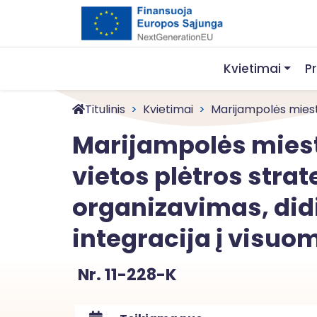
Kvietimai
P
Titulinis
Kvietimai
Marijampolės miesto
Marijampolės miest
vietos plėtros strat
organizavimas, did
integracija į visu
Nr. 11-228-K