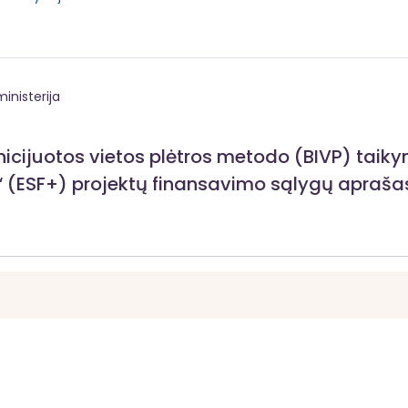
inisterija
icijuotos vietos plėtros metodo (BIVP) taik
“ (ESF+) projektų finansavimo sąlygų apraša