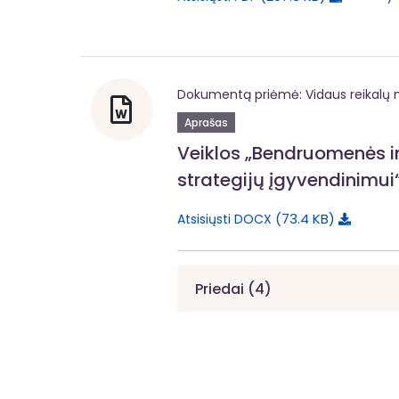
Dokumentą priėmė: Vidaus reikalų m
Aprašas
Veiklos „Bendruomenės in
strategijų įgyvendinimui
73.4 KB
Atsisiųsti DOCX
Priedai (4)