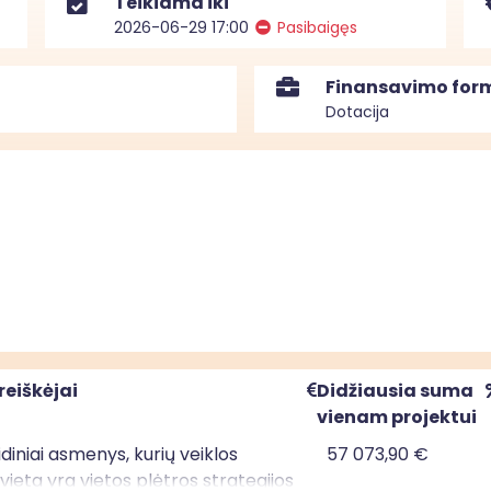
Teikiama iki
2026-06-29 17:00
Pasibaigęs
Finansavimo for
Dotacija
reiškėjai
Didžiausia suma
vienam projektui
uridiniai asmenys, kurių veiklos
57 073,90 €
ieta yra vietos plėtros strategijos