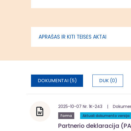
strategijų įgyvendinimui“
įgyvendini
Vidurio ir vakarų Lietuvos
asmenys, 
regione (ESF+)
vietos pl
teritorijo
įgyvendin
APRAŠAS IR KITI TEISĖS AKTAI
administr
DOKUMENTAI (5)
DUK (0)
2025-10-07 Nr. 1K-243 | Dokumentą
Forma
Aktuali dokumento versija
Partnerio deklaracija (PA