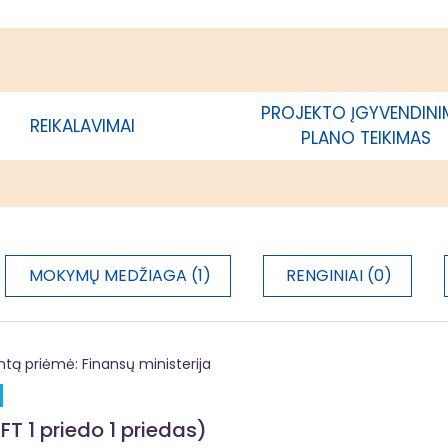
mo teritorijoje; privatūs juridiniai
kurių veiklos vykdymo vieta yra
ėtros strategijos įgyvendinimo
je; savivaldybės, kurios teritorijoje
ama vietos plėtros strategija,
PROJEKTO ĮGYVENDIN
REIKALAVIMAI
acija
PLANO TEIKIMAS
MOKYMŲ MEDŽIAGA (1)
RENGINIAI (0)
 priėmė: Finansų ministerija
FT 1 priedo 1 priedas)