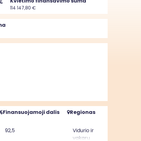
Kvietimo finansavimo suma
114 147,80 €
ma
Finansuojamoji dalis
Regionas
92,5
Vidurio ir
vakarų