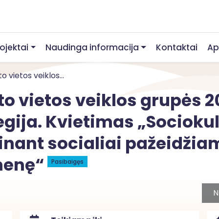
rojektai
Naudinga informacija
Kontaktai
Ap
 vietos veiklos...
o vietos veiklos grupės 2
egija. Kvietimas „Sociokul
inant socialiai pažeidži
omenę“
Pasibaigęs
N