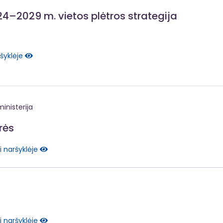
4–2029 m. vietos plėtros strategija
ršyklėje
inisterija
rės
i naršyklėje
i naršyklėje