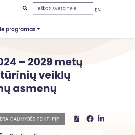
EN
ie programas
024 – 2029 metų
tūrinių veiklų
amų asmenų
ĖRA GALIMYBĖS TEIKTI PĮP