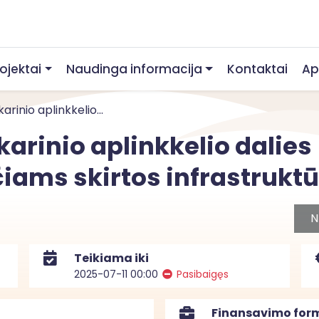
rojektai
Naudinga informacija
Kontaktai
Ap
rinio aplinkkelio...
arinio aplinkkelio dalies
čiams skirtos infrastruk
N
Teikiama iki
2025-07-11 00:00
Pasibaigęs
Finansavimo for