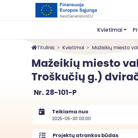
Kvietimai
P
Titulinis
Kvietimai
Mažeikių miesto vaka
Mažeikių miesto vak
Troškučių g.) dvira
Nr. 28-101-P
Teikiama nuo
2025-05-30 00:00
Projektų atrankos būdas