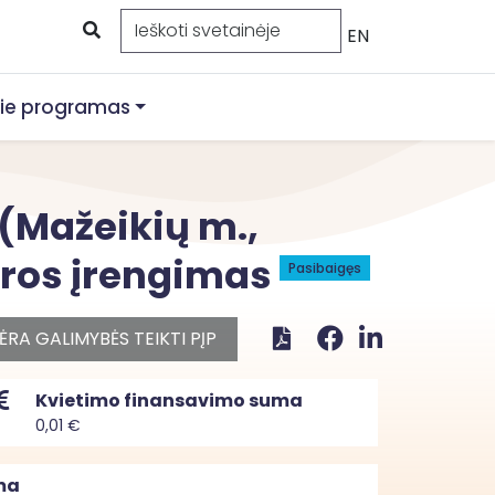
EN
ie programas
 (Mažeikių m.,
tūros įrengimas
Pasibaigęs
ĖRA GALIMYBĖS TEIKTI PĮP
Kvietimo finansavimo suma
0,01 €
ma