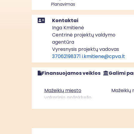
Planavimas
Kontaktai
Inga Kmitienė
Centrinė projektų valdymo
agentūra
Vyresnysis projektų vadovas
37062198371
i.kmitiene@cpva.lt
Finansuojamos veiklos
Galimi pa
Mažeikių miesto
Mažeikių 
vakarinio aplinkkelio
dalies (Mažeikių m.,
Troškučių g.) dviračiams
skirtos infrastruktūros
įrengimas