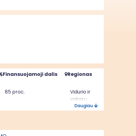
Finansuojamoji dalis
Regionas
85 proc.
Vidurio ir
vakarų
Daugiau
Lietuvos
regionas