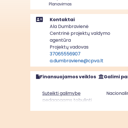
Planavimas
Kontaktai
Ala Dumbravienė
Centrinė projektų valdymo
agentūra
Projektų vadovas
37065556907
a.dumbraviene@cpva.lt
Finansuojamos veiklos
Galimi pa
Suteikti galimybę
Nacionali
pedagogams tobulinti
kompetencijas
nacionalinėse
kvalifikacijos tobulinimo
programose ir