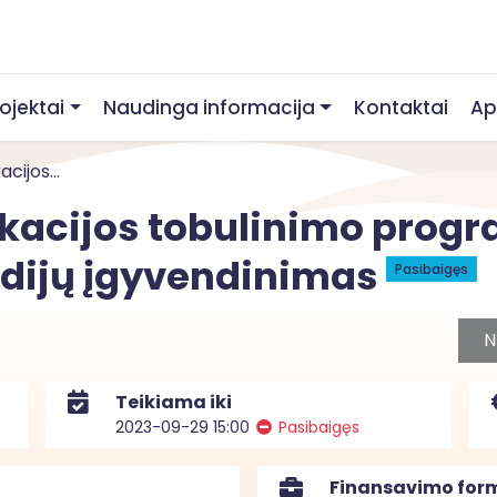
rojektai
Naudinga informacija
Kontaktai
Ap
cijos...
ikacijos tobulinimo progr
udijų įgyvendinimas
Pasibaigęs
N
Teikiama iki
2023-09-29 15:00
Pasibaigęs
Finansavimo for