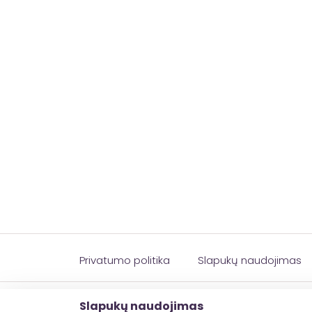
Privatumo politika
Slapukų naudojimas
© 2026 esinvesticijos.lt
Slapukų naudojimas