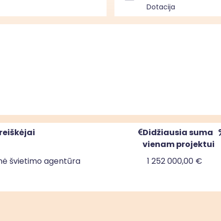
Dotacija
reiškėjai
Didžiausia suma
vienam projektui
nė švietimo agentūra
1 252 000,00 €