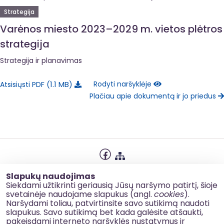
Strategija
Varėnos miesto 2023–2029 m. vietos plėtros
strategija
Strategija ir planavimas
1.1 MB
Rodyti naršyklėje
Atsisiųsti PDF
Plačiau apie dokumentą ir jo priedus
Privatumo politika
Slapukų naudojimas
Slapukų naudojimas
Siekdami užtikrinti geriausią Jūsų naršymo patirtį, šioje
svetainėje naudojame slapukus (angl.
cookies
).
Korupcijos prevencija
Naršydami toliau, patvirtinsite savo sutikimą naudoti
slapukus. Savo sutikimą bet kada galėsite atšaukti,
Kontaktai
pakeisdami interneto naršyklės nustatymus ir