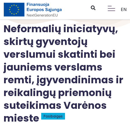
EN
Neformalių iniciatyvų,
skirtų gyventojų
verslumui skatinti bei
jauniems verslams
remti, įgyvendinimas ir
reikalingų priemonių
suteikimas Varėnos
mieste
Pasibaigęs