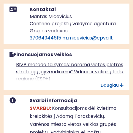
Kontaktai
Mantas Micevičius
Centrinė projektų valdymo agentūra
Grupės vadovas
37064944615
m.micevicius@cpva.lt
Finansuojamos veiklos
BIVP metodo taikymas: parama vietos plėtros
strategijų įgyvendinimui“ Vidurio ir vakarų Lietuvos
regione (ESF+)
Daugiau
Svarbi informacija
SVARBU:
Konsultacijoms dėl kvietimo
kreipkitės į Adomą Taraskevičių,
Varėnos miesto vietos veiklos grupės
projektų vadybininką, el. paštu