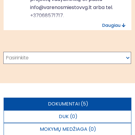
info@varenosmiestovvg.lt
arba tel.
+37068571717
.
Daugiau
Atkreipiame Jūsų dėmesį, kad lentelėje
žemiau pateikiama informacija apie ES
fondą ir kryžminį finansavimą yra
Paieška
netiksli. Kvietimas finansuojamas
Pasirinkite
Europos socialinio fondo +
lėšomis ir
jam taikomas
15 proc.
kryžminis
finansavimas.
DOKUMENTAI (5)
DUK (0)
MOKYMŲ MEDŽIAGA (0)