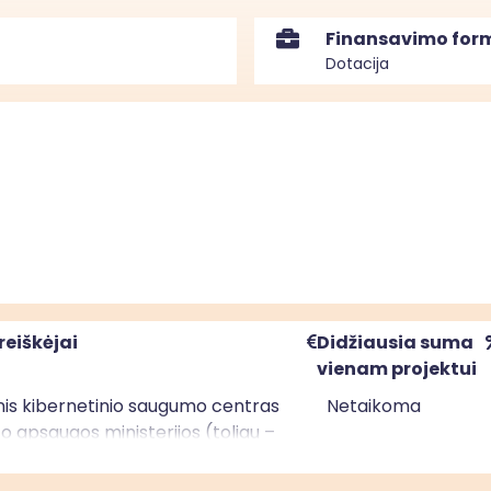
Finansavimo for
Dotacija
reiškėjai
Didžiausia suma
vienam projektui
nis kibernetinio saugumo centras
Netaikoma
to apsaugos ministerijos (toliau –
e KAM)