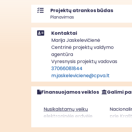
Projektų atrankos būdas
Planavimas
Kontaktai
Marija Jaskelevičienė
Centrinė projektų valdymo
agentūra
Vyresnysis projektų vadovas
37066081844
m.jaskeleviciene@cpva.lt
Finansuojamos veiklos
Galimi pa
Nusikalstamų veikų
Nacionali
elektroninėje erdvėje
prie Kraš
tyrimui ir mokymams
NKSC pri
skirtos laboratorijos