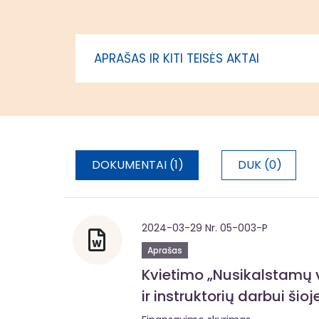
sukūrimas ir instruktorių
darbui šioje laboratorijoje
parengimas
APRAŠAS IR KITI TEISĖS AKTAI
DOKUMENTAI (1)
DUK (0)
2024-03-29 Nr. 05-003-P
Aprašas
Kvietimo „Nusikalstamų v
ir instruktorių darbui ši