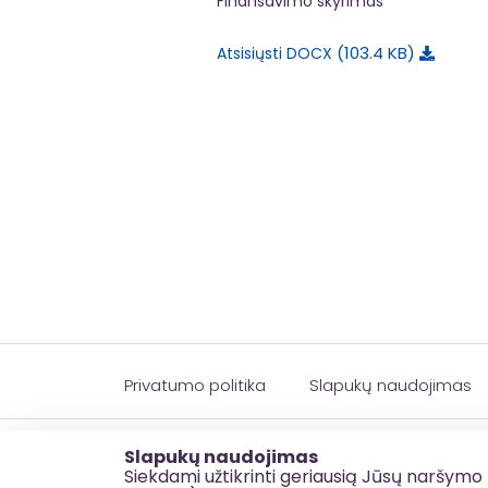
Finansavimo skyrimas
103.4 KB
Atsisiųsti DOCX
Privatumo politika
Slapukų naudojimas
© 2026 esinvesticijos.lt
Slapukų naudojimas
Siekdami užtikrinti geriausią Jūsų naršymo 