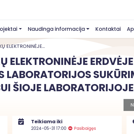
rojektai
Naudinga informacija
Kontaktai
Ap
Ų ELEKTRONINĖJE...
 ELEKTRONINĖJE ERDVĖJE 
 LABORATORIJOS SUKŪRIM
UI ŠIOJE LABORATORIJOJ
N
Teikiama iki
2024-05-31 17:00
Pasibaigęs