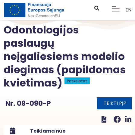
EN
Odontologijos
paslaugų
neįgaliesiems modelio
diegimas (papildomas
kvietimas)
Paskelbtas
Nr. 09-090-P
TEIKTI PĮP
Teikiama nuo