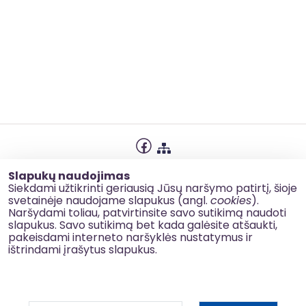
Privatumo politika
Slapukų naudojimas
Slapukų naudojimas
Siekdami užtikrinti geriausią Jūsų naršymo patirtį, šioje
svetainėje naudojame slapukus (angl.
cookies
).
Korupcijos prevencija
Naršydami toliau, patvirtinsite savo sutikimą naudoti
slapukus. Savo sutikimą bet kada galėsite atšaukti,
Kontaktai
pakeisdami interneto naršyklės nustatymus ir
ištrindami įrašytus slapukus.
© 2026 esinvesticijos.lt