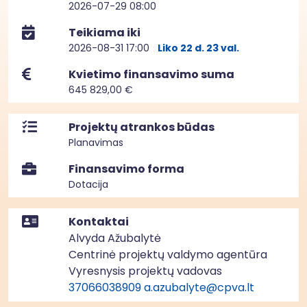
2026-07-29 08:00
Teikiama iki
2026-08-31 17:00
Liko 22 d. 23 val.
Kvietimo finansavimo suma
645 829,00 €
Projektų atrankos būdas
Planavimas
Finansavimo forma
Dotacija
Kontaktai
Alvyda Ažubalytė
Centrinė projektų valdymo agentūra
Vyresnysis projektų vadovas
37066038909
a.azubalyte@cpva.lt