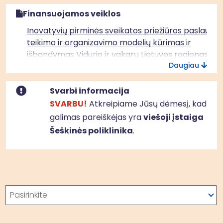
Finansuojamos veiklos
Inovatyvių pirminės sveikatos priežiūros paslaugų
teikimo ir organizavimo modelių kūrimas ir
išbandymas Vidurio ir vakarų Lietuvos regionas
Daugiau
Svarbi informacija
SVARBU!
Atkreipiame Jūsų dėmesį, kad
galimas pareiškėjas yra
viešoji įstaiga
Šeškinės poliklinika
.
Paieška
Pasirinkite