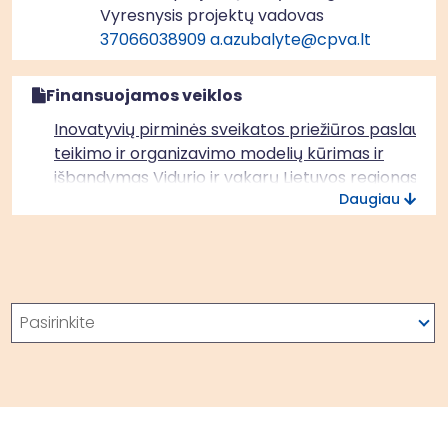
Vyresnysis projektų vadovas
37066038909
a.azubalyte@cpva.lt
Finansuojamos veiklos
Inovatyvių pirminės sveikatos priežiūros paslaugų
teikimo ir organizavimo modelių kūrimas ir
išbandymas Vidurio ir vakarų Lietuvos regionas
Daugiau
Paieška
Pasirinkite