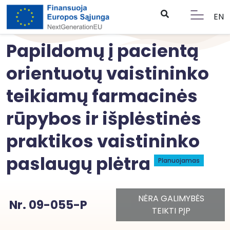
EN
Papildomų į pacientą
orientuotų vaistininko
teikiamų farmacinės
rūpybos ir išplėstinės
praktikos vaistininko
paslaugų plėtra
Planuojamas
NĖRA GALIMYBĖS
Nr. 09-055-P
TEIKTI PĮP