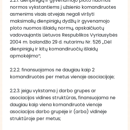
2.2.1. dienpinigių ir gyvenamojo ploto nuomos 
normos vykstantiems į užsienio komandiruotes 
asmenims visais atvejais negali viršyti 
maksimalių dienpinigių dydžių ir gyvenamojo 
ploto nuomos išlaidų normų, apskaičiuotų 
vadovaujantis Lietuvos Respublikos Vyriausybės 
2004 m. balandžio 29 d. nutarimu Nr. 526 „Dėl 
dienpinigių ir kitų komandiruočių išlaidų 
apmokėjimo“;
2.2.2. finansuojamos ne daugiau kaip 2 
komandiruotės per metus vienoje asociacijoje;
2.2.3. jeigu vykstama į darbo grupes ar 
asociacijos vidines struktūras, finansuojama ne 
daugiau kaip viena komandiruotė vienoje 
asociacijos darbo grupėje ir (arba) vidinėje 
struktūroje per metus; 