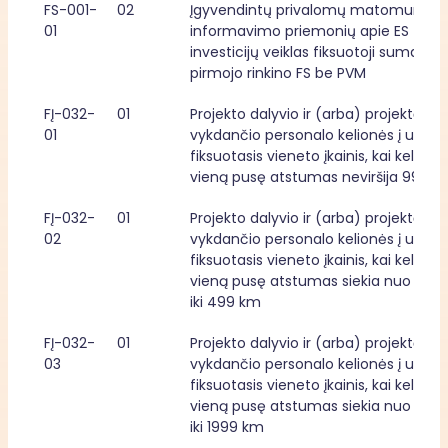
FS-001-
02
Įgyvendintų privalomų matomumo ir
01
informavimo priemonių apie ES fondų
investicijų veiklas fiksuotoji suma, 
pirmojo rinkino FS be PVM
FĮ-032-
01
Projekto dalyvio ir (arba) projektą 
01
vykdančio personalo kelionės į užsienį
fiksuotasis vieneto įkainis, kai kelionės 
vieną pusę atstumas neviršija 99 km
FĮ-032-
01
Projekto dalyvio ir (arba) projektą 
02
vykdančio personalo kelionės į užsienį
fiksuotasis vieneto įkainis, kai kelionės 
vieną pusę atstumas siekia nuo 100 
iki 499 km
FĮ-032-
01
Projekto dalyvio ir (arba) projektą 
03
vykdančio personalo kelionės į užsienį
fiksuotasis vieneto įkainis, kai kelionės 
vieną pusę atstumas siekia nuo 500 
iki 1999 km