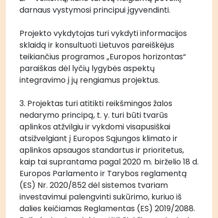
darnaus vystymosi principui įgyvendinti. 
Projekto vykdytojas turi vykdyti informacijos 
sklaidą ir konsultuoti Lietuvos pareiškėjus 
teikiančius programos „Europos horizontas“ 
paraiškas dėl lyčių lygybės aspektų 
integravimo į jų rengiamus projektus.
3. Projektas turi atitikti reikšmingos žalos 
nedarymo principą, t. y. turi būti tvarūs 
aplinkos atžvilgiu ir vykdomi visapusiškai 
atsižvelgiant į Europos Sąjungos klimato ir 
aplinkos apsaugos standartus ir prioritetus, 
kaip tai suprantama pagal 2020 m. birželio 18 d. 
Europos Parlamento ir Tarybos reglamentą 
(ES) Nr. 2020/852 dėl sistemos tvariam 
investavimui palengvinti sukūrimo, kuriuo iš 
dalies keičiamas Reglamentas (ES) 2019/2088. 