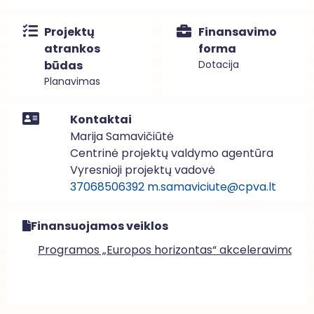
Projektų
Finansavimo
atrankos
forma
būdas
Dotacija
Planavimas
Kontaktai
Marija Samavičiūtė
Centrinė projektų valdymo agentūra
Vyresnioji projektų vadovė
37068506392
m.samaviciute@cpva.lt
Finansuojamos veiklos
Programos „Europos horizontas“ akceleravimas