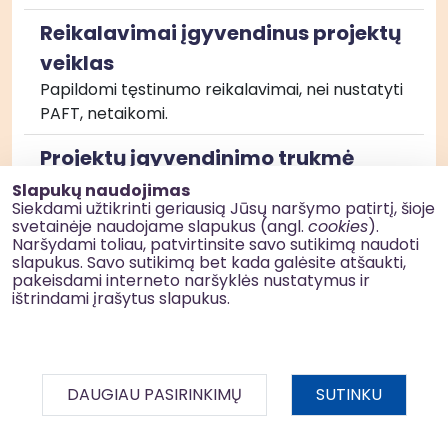
Reikalavimai įgyvendinus projektų
veiklas
Papildomi tęstinumo reikalavimai, nei nustatyti 
PAFT, netaikomi.
Projektų įgyvendinimo trukmė
Projektas turi būti baigtas įgyvendinti ne vėliau 
Slapukų naudojimas
Siekdami užtikrinti geriausią Jūsų naršymo patirtį, šioje
kaip iki 2026 m. balandžio 30 d.
svetainėje naudojame slapukus (angl.
cookies
).
Naršydami toliau, patvirtinsite savo sutikimą naudoti
Projektų bendrieji atrankos
slapukus. Savo sutikimą bet kada galėsite atšaukti,
pakeisdami interneto naršyklės nustatymus ir
kriterijai
ištrindami įrašytus slapukus.
Projektas turi atitikti projekto bendruosius 
atrankos kriterijus, nustatytus Projektų 
administravimo ir finansavimo taisyklių 2 
priede.
DAUGIAU PASIRINKIMŲ
SUTINKU
Projektų specialieji atrankos
BDAR