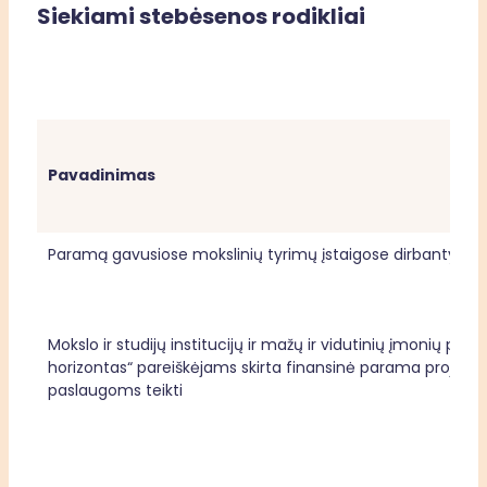
Siekiami stebėsenos rodikliai
Pavadinimas
Paramą gavusiose mokslinių tyrimų įstaigose dirbantys mo
Mokslo ir studijų institucijų ir mažų ir vidutinių įmonių po
horizontas“ pareiškėjams skirta finansinė parama projekta
paslaugoms teikti