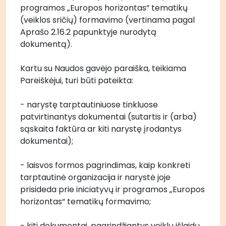
programos „Europos horizontas“ tematikų 
(veiklos sričių) formavimo (vertinama pagal 
Aprašo 2.16.2 papunktyje nurodytą 
dokumentą).
Kartu su Naudos gavėjo paraiška, teikiama 
Pareiškėjui, turi būti pateikta: 
- narystę tarptautiniuose tinkluose 
patvirtinantys dokumentai (sutartis ir (arba) 
sąskaita faktūra ar kiti narystę įrodantys 
dokumentai);
- laisvos formos pagrindimas, kaip konkreti 
tarptautinė organizacija ir narystė joje 
prisideda prie iniciatyvų ir programos „Europos 
horizontas“ tematikų formavimo; 
- kiti dokumentai, pagrindžiantys veiklų išlaidų 