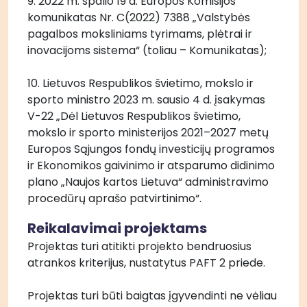
9. 2022 m. spalio 19 d. Europos Komisijos 
komunikatas Nr. C(2022) 7388 „Valstybės 
pagalbos moksliniams tyrimams, plėtrai ir 
inovacijoms sistema“ (toliau – Komunikatas);
10. Lietuvos Respublikos švietimo, mokslo ir 
sporto ministro 2023 m. sausio 4 d. įsakymas 
V-22 „Dėl Lietuvos Respublikos švietimo, 
mokslo ir sporto ministerijos 2021–2027 metų 
Europos Sąjungos fondų investicijų programos 
ir Ekonomikos gaivinimo ir atsparumo didinimo 
plano „Naujos kartos Lietuva“ administravimo 
procedūrų aprašo patvirtinimo“.
Reikalavimai projektams
Projektas turi atitikti projekto bendruosius 
atrankos kriterijus, nustatytus PAFT 2 priede.
Projektas turi būti baigtas įgyvendinti ne vėliau 