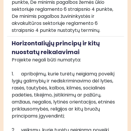
punkte, De minimis pagalbos žemės ūkio 
sektoriuje reglamento 6 straipsnio 4 punkte, 
De minimis pagalbos žuvininkystės ir 
akvakultūros sektoriuje reglamento 6 
straipsnio 4 punkte nustatytų terminų.
Horizontaliųjų principų ir kitų
nuostatų reikalavimai
Projekte negali būti numatyta: 
1.	apribojimų, kurie turėtų neigiamą poveikį 
lygių galimybių ir nediskriminavimo dėl lyties, 
rasės, tautybės, kalbos, kilmės, socialinės 
padėties, tikėjimo, įsitikinimų ar pažiūrų, 
amžiaus, negalios, lytinės orientacijos, etninės 
priklausomybės, religijos ar kitų bruožų 
principams įgyvendinti; 
2.	veiksmų, kurie turėtų neigiamą poveikį 