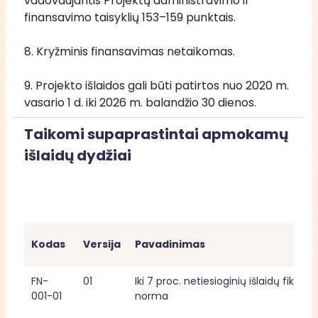
vadovaujantis Projektų administravimo ir 
finansavimo taisyklių 153–159 punktais.
8. Kryžminis finansavimas netaikomas.
9. Projekto išlaidos gali būti patirtos nuo 2020 m. 
vasario 1 d. iki 2026 m. balandžio 30 dienos.
Taikomi supaprastintai apmokamų
išlaidų dydžiai
Kodas
Versija
Pavadinimas
FN-
01
Iki 7 proc. netiesioginių išlaidų fiksuotoj
001-01
norma