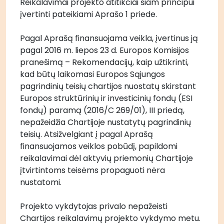
Reikalavimai projekto atitikčiai šiam principui 
įvertinti pateikiami Aprašo 1 priede.
Pagal Aprašą finansuojama veikla, įvertinus ją 
pagal 2016 m. liepos 23 d. Europos Komisijos 
pranešimą – Rekomendacijų, kaip užtikrinti, 
kad būtų laikomasi Europos Sąjungos 
pagrindinių teisių chartijos nuostatų skirstant 
Europos struktūrinių ir investicinių fondų (ESI 
fondų) paramą (2016/C 269/01), III priedą, 
nepažeidžia Chartijoje nustatytų pagrindinių 
teisių. Atsižvelgiant į pagal Aprašą 
finansuojamos veiklos pobūdį, papildomi 
reikalavimai dėl aktyvių priemonių Chartijoje 
įtvirtintoms teisėms propaguoti nėra 
nustatomi.
Projekto vykdytojas privalo nepažeisti 
Chartijos reikalavimų projekto vykdymo metu.