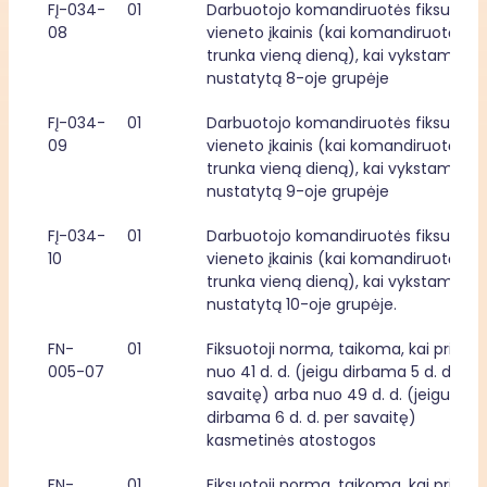
FĮ-034-
01
Darbuotojo komandiruotės fiksuotasis
08
vieneto įkainis (kai komandiruotė 
trunka vieną dieną), kai vykstama į šal
nustatytą 8-oje grupėje
FĮ-034-
01
Darbuotojo komandiruotės fiksuotasis
09
vieneto įkainis (kai komandiruotė 
trunka vieną dieną), kai vykstama į šal
nustatytą 9-oje grupėje
FĮ-034-
01
Darbuotojo komandiruotės fiksuotasis
10
vieneto įkainis (kai komandiruotė 
trunka vieną dieną), kai vykstama į šal
nustatytą 10-oje grupėje.
FN-
01
Fiksuotoji norma, taikoma, kai priklaus
005-07
nuo 41 d. d. (jeigu dirbama 5 d. d. per 
savaitę) arba nuo 49 d. d. (jeigu 
dirbama 6 d. d. per savaitę) 
kasmetinės atostogos
FN-
01
Fiksuotoji norma, taikoma, kai priklaus