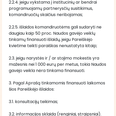
2.2.4. jeigu vykstama į institucinių ar bendrai 
programuojamų partnerysčių susitikimus, 
komandiruočių skaičius neribojamas; 
2.2.5. išlaidos komandiruotėms gali sudaryti ne 
daugiau kaip 50 proc. Naudos gavėjo veiklų 
tinkamų finansuoti išlaidų, jeigu Pareiškėjo 
kvietime teikti paraiškas nenustatyta kitaip;
2.3. jeigu narystės ir / ar stojimo mokestis yra 
mažesnis nei 1 000 eurų per metus, tokia Naudos 
gavėjo veikla nėra tinkama finansuoti.
3. Pagal Aprašą tinkamomis finansuoti laikomos 
šios Pareiškėjo išlaidos:
3.1. konsultacijų teikimas;
3.2. informacijos sklaida (renginiai, straipsniai).