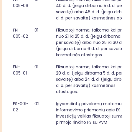
005-06
40 d. d. (jeigu dirbama 5 d. d. per 
savaitę) arba 48 d. d. (jeigu dirbama 
d. d. per savaitę) kasmetinės atosto
FN-
01
Fiksuotoji norma, taikoma, kai priklaus
005-02
nuo 21 iki 25 d. d. (jeigu dirbama 5 d. d.
per savaitę) arba nuo 25 iki 30 d. d. 
(jeigu dirbama 6 d. d. per savaitę) 
kasmetinės atostogos
FN-
01
Fiksuotoji norma, taikoma, kai priklaus
005-01
20 d. d. (jeigu dirbama 5 d. d. per 
savaitę) arba 24 d. d. (jeigu dirbama 
d. d. per savaitę) kasmetinės 
atostogos.
FS-001-
02
Įgyvendintų privalomų matomumo ir
02
informavimo priemonių apie ES fondų
investicijų veiklas fiksuotoji suma, 
pirmojo rinkino FS su PVM