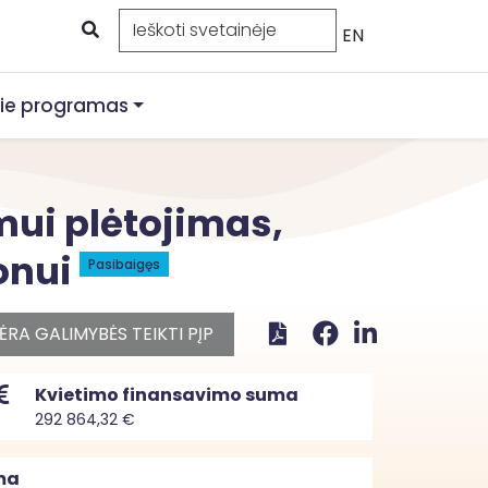
EN
ie programas
ui plėtojimas,
jonui
Pasibaigęs
ĖRA GALIMYBĖS TEIKTI PĮP
Kvietimo finansavimo suma
292 864,32 €
ma