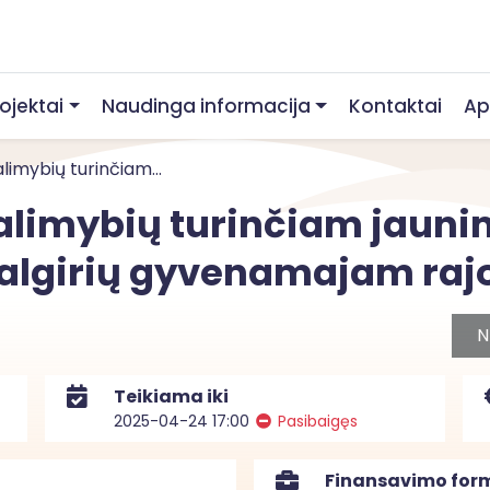
rojektai
Naudinga informacija
Kontaktai
Ap
imybių turinčiam...
limybių turinčiam jaunim
 Žalgirių gyvenamajam ra
N
Teikiama iki
2025-04-24 17:00
Pasibaigęs
Finansavimo for