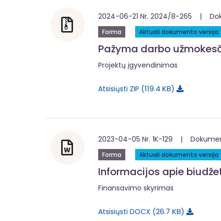
2024-06-21 Nr. 2024/8-265 | Dok
Forma
Aktuali dokumento versija
Pažyma darbo užmokesči
Projektų įgyvendinimas
119.4 KB
Atsisiųsti ZIP
2023-04-05 Nr. 1K-129 | Dokumentą
Forma
Aktuali dokumento versija
Informacijos apie biudž
Finansavimo skyrimas
26.7 KB
Atsisiųsti DOCX