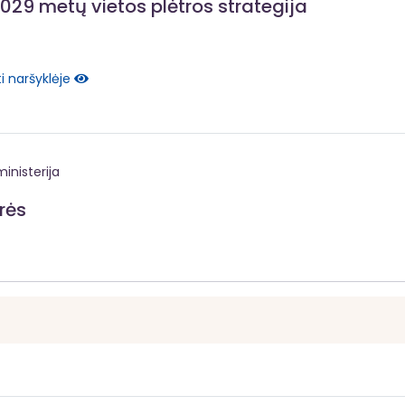
29 metų vietos plėtros strategija
i naršyklėje
inisterija
rės