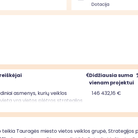
Dotacija
reiškėjai
Didžiausia suma
vienam projektui
uridiniai asmenys, kurių veiklos
146 432,16 €
ieta yra vietos plėtros strategijos
mo teritorijoje; privatūs juridiniai
kurių veiklos vykdymo vieta yra
ėtros strategijos įgyvendinimo
je; savivaldybės, kurios teritorijoje
 teikia Tauragės miesto vietos veiklos grupė, Strategijos
ama vietos plėtros strategija,