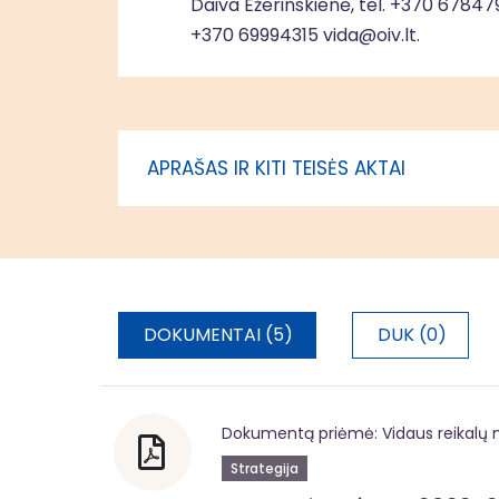
Daiva Ežerinskienė, tel. +370 6784799
administr
+370 69994315
vida@oiv.lt
.
APRAŠAS IR KITI TEISĖS AKTAI
DOKUMENTAI (5)
DUK (0)
Dokumentą priėmė: Vidaus reikalų m
Strategija