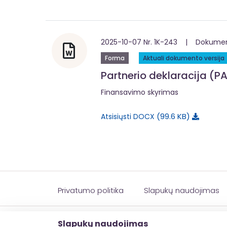
2025-10-07 Nr. 1K-243 | Dokumentą
Forma
Aktuali dokumento versija
Partnerio deklaracija (PA
Finansavimo skyrimas
99.6 KB
Atsisiųsti DOCX
Privatumo politika
Slapukų naudojimas
© 2026 esinvesticijos.lt
Slapukų naudojimas