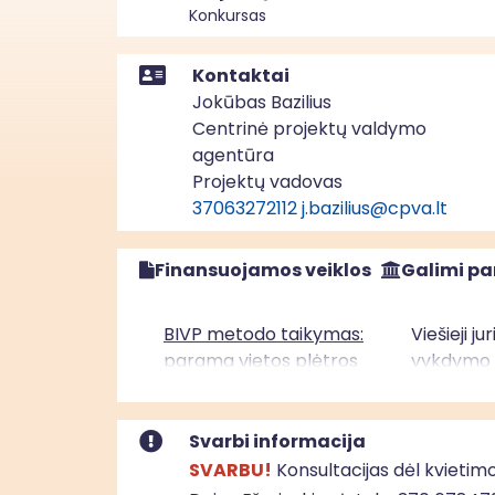
Konkursas
Kontaktai
Jokūbas Bazilius
Centrinė projektų valdymo
agentūra
Projektų vadovas
37063272112
j.bazilius@cpva.lt
Finansuojamos veiklos
Galimi pa
BIVP metodo taikymas:
Viešieji j
parama vietos plėtros
vykdymo v
strategijų įgyvendinimui“
įgyvendini
Vidurio ir vakarų Lietuvos
asmenys, 
regione (ESF+)
vietos pl
Svarbi informacija
teritorijo
SVARBU!
Konsultacijas dėl kvietimo
įgyvendin