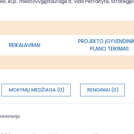
1, el.p.:
miestovvg@taurage.lt
, Vida Petraitytė, Strategi
acija
PROJEKTO ĮGYVENDIN
REIKALAVIMAI
PLANO TEIKIMAS
MOKYMŲ MEDŽIAGA (0)
RENGINIAI (0)
inisterija