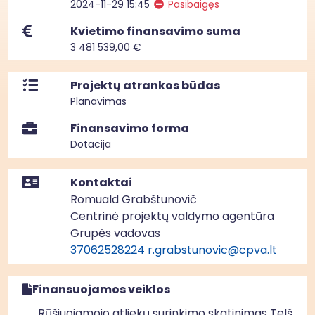
2024-11-29 15:45
Pasibaigęs
Kvietimo finansavimo suma
3 481 539,00 €
Projektų atrankos būdas
Planavimas
Finansavimo forma
Dotacija
Kontaktai
Romuald Grabštunovič
Centrinė projektų valdymo agentūra
Grupės vadovas
37062528224
r.grabstunovic@cpva.lt
Finansuojamos veiklos
Rūšiuojamojo atliekų surinkimo skatinimas Telšių