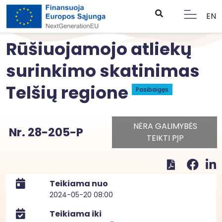
EN
Rūšiuojamojo atliekų
surinkimo skatinimas
Telšių regione
Pasibaigęs
NĖRA GALIMYBĖS
Nr. 28-205-P
TEIKTI PĮP
Teikiama nuo
2024-05-20 08:00
Teikiama iki