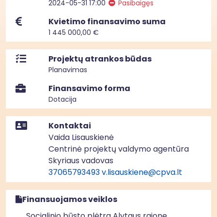
2024-05-31 17:00
Pasibaigęs
Kvietimo finansavimo suma
1 445 000,00 €
Projektų atrankos būdas
Planavimas
Finansavimo forma
Dotacija
Kontaktai
Vaida Lisauskienė
Centrinė projektų valdymo agentūra
Skyriaus vadovas
37065793493
v.lisauskiene@cpva.lt
Finansuojamos veiklos
Socialinio būsto plėtra Alytaus rajone