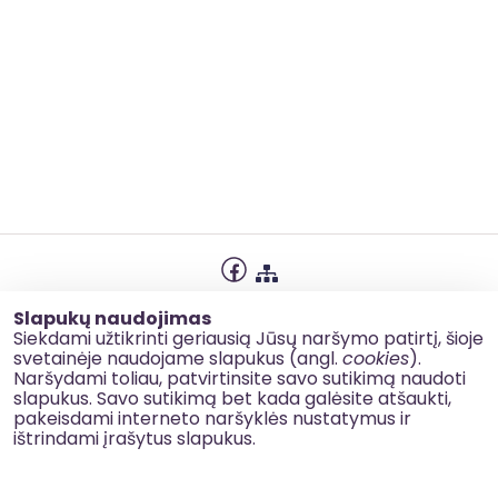
Privatumo politika
Slapukų naudojimas
Slapukų naudojimas
Siekdami užtikrinti geriausią Jūsų naršymo patirtį, šioje
svetainėje naudojame slapukus (angl.
cookies
).
Korupcijos prevencija
Naršydami toliau, patvirtinsite savo sutikimą naudoti
slapukus. Savo sutikimą bet kada galėsite atšaukti,
Kontaktai
pakeisdami interneto naršyklės nustatymus ir
ištrindami įrašytus slapukus.
© 2026 esinvesticijos.lt