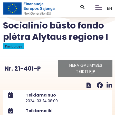
EN
Socialinio būsto fondo
plėtra Alytaus regione I
Pasibaigęs
NĖRA GALIMYBĖS
Nr. 21-401-P
TEIKTI PĮP
Teikiama nuo
2024-03-14 08:00
Teikiama iki