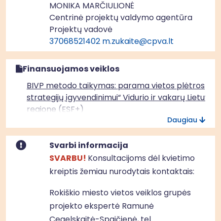
MONIKA MARČIULIONĖ
Centrinė projektų valdymo agentūra
Projektų vadovė
37068521402
m.zukaite@cpva.lt
Finansuojamos veiklos
BIVP metodo taikymas: parama vietos plėtros
strategijų įgyvendinimui“ Vidurio ir vakarų Lietuvos
regione (ESF+)
Daugiau
Svarbi informacija
SVARBU!
Konsultacijoms dėl kvietimo
kreiptis žemiau nurodytais kontaktais:
Rokiškio miesto vietos veiklos grupės
projekto ekspertė Ramunė
Cegelskaitė-Spaičienė, tel.