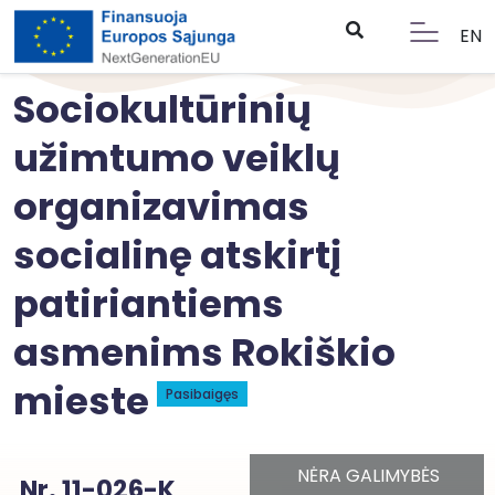
EN
Sociokultūrinių
užimtumo veiklų
organizavimas
socialinę atskirtį
patiriantiems
asmenims Rokiškio
mieste
Pasibaigęs
NĖRA GALIMYBĖS
Nr. 11-026-K