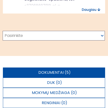
+37068697919
, el. p.
Daugiau
rokiskio.m.vvg@gmail.com
Atkreipiame Jūsų dėmesį, kad lentelėje
žemiau pateikiama informacija apie ES
Paieška
Pasirinkite
fondą ir kryžminį finansavimą yra
netiksli. Kvietimas finansuojamas
Europos socialinio fondo +
lėšomis ir
jam taikomas
15 proc.
kryžminis
finansavimas.
DOKUMENTAI (5)
DUK (0)
MOKYMŲ MEDŽIAGA (0)
RENGINIAI (0)