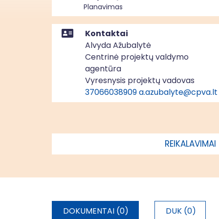
Planavimas
Kontaktai
Alvyda Ažubalytė
Centrinė projektų valdymo
agentūra
Vyresnysis projektų vadovas
37066038909
a.azubalyte@cpva.lt
REIKALAVIMAI
DOKUMENTAI (0)
DUK (0)