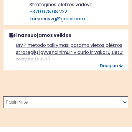
Strateginės plėtros vadovė
+370 678 68 232
kursenuvvg@gmail.com
Finansuojamos veiklos
BIVP metodo taikymas: parama vietos plėtros
strategijų įgyvendinimui“ Vidurio ir vakarų Lietuvos
regione (ESF+)
Daugiau
Paieška
Pasirinkite