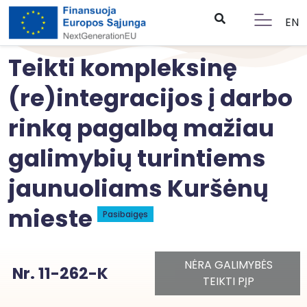
EN
Teikti kompleksinę
(re)integracijos į darbo
rinką pagalbą mažiau
galimybių turintiems
jaunuoliams Kuršėnų
mieste
Pasibaigęs
NĖRA GALIMYBĖS
Nr. 11-262-K
TEIKTI PĮP