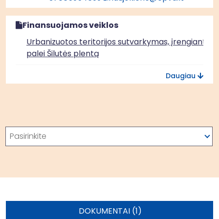
Finansuojamos veiklos
Urbanizuotos teritorijos sutvarkymas, įrengiant pa
palei Šilutės plentą
Turgaus aikštės su prieigomis atgaivinimas
Daugiau
Vasaros koncertų estrados ir prieigų pritaikymas
daugiatiksliam naudojimui
Paieška
Pasirinkite
DOKUMENTAI (1)