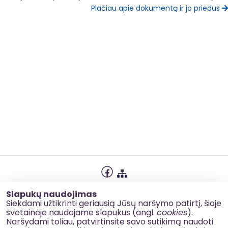
Plačiau apie dokumentą ir jo priedus
Privatumo politika
Slapukų naudojimas
Slapukų naudojimas
Siekdami užtikrinti geriausią Jūsų naršymo patirtį, šioje
svetainėje naudojame slapukus (angl.
cookies
).
Korupcijos prevencija
Naršydami toliau, patvirtinsite savo sutikimą naudoti