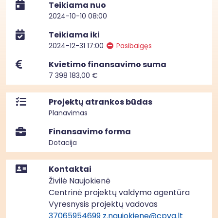
Teikiama nuo
2024-10-10 08:00
Teikiama iki
2024-12-31 17:00
Pasibaigęs
Kvietimo finansavimo suma
7 398 183,00 €
Projektų atrankos būdas
Planavimas
Finansavimo forma
Dotacija
Kontaktai
Živilė Naujokienė
Centrinė projektų valdymo agentūra
Vyresnysis projektų vadovas
37065954699
z.naujokiene@cpva.lt