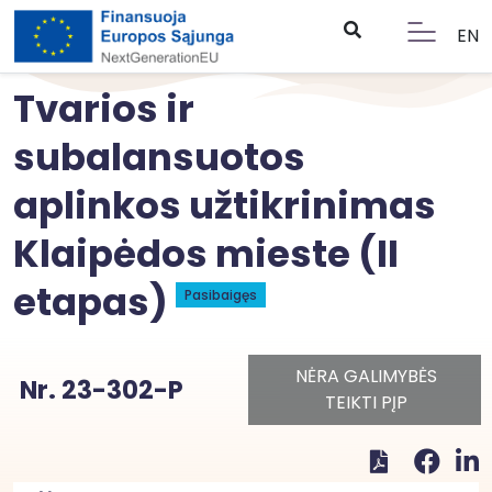
EN
Tvarios ir
subalansuotos
aplinkos užtikrinimas
Klaipėdos mieste (II
etapas)
Pasibaigęs
NĖRA GALIMYBĖS
Nr. 23-302-P
TEIKTI PĮP