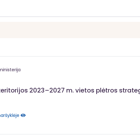
inisterija
 teritorijos 2023–2027 m. vietos plėtros strate
naršyklėje