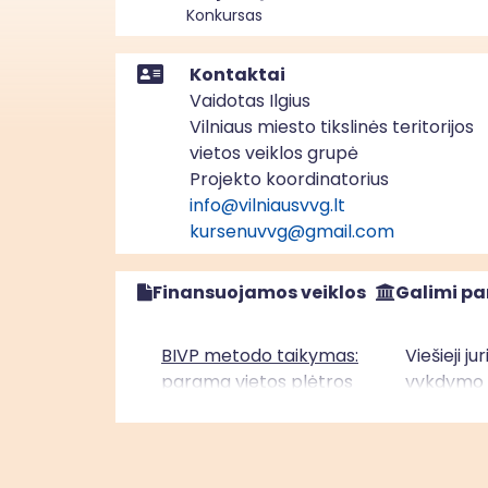
Konkursas
Kontaktai
Vaidotas Ilgius
Vilniaus miesto tikslinės teritorijos
vietos veiklos grupė
Projekto koordinatorius
info@vilniausvvg.lt
kursenuvvg@gmail.com
Finansuojamos veiklos
Galimi pa
BIVP metodo taikymas:
Viešieji j
parama vietos plėtros
vykdymo v
strategijų įgyvendinimui“
įgyvendini
Sostinės regione (ESF+)
asmenys, 
vietos pl
teritorijo