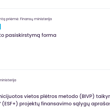
 priėmė: Finansų ministerija
eto pasiskirstymą forma
inisterija
icijuotos vietos plėtros metodo (BIVP) taik
“ (ESF+) projektų finansavimo sąlygų apraša