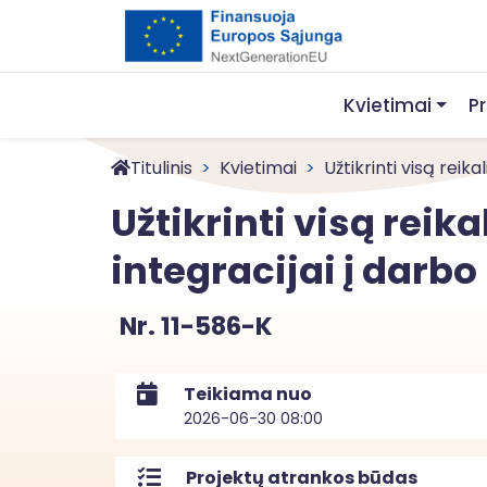
Kvietimai
P
Titulinis
Kvietimai
Užtikrinti visą reika
Užtikrinti visą rei
integracijai į darb
Nr. 11-586-K
Teikiama nuo
2026-06-30 08:00
Projektų atrankos būdas