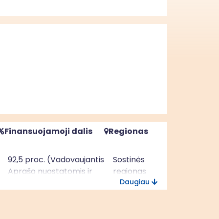
Finansuojamoji dalis
Regionas
92,5 proc. (Vadovaujantis
Sostinės
Aprašo nuostatomis ir
regionas
Daugiau
Vilniaus miesto VVG
2023-2029 m. VPS)