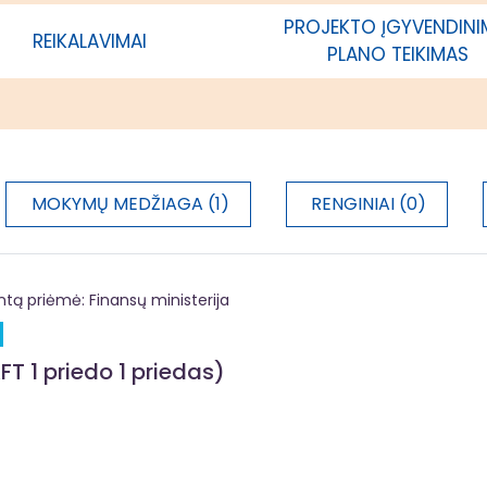
ama vietos plėtros strategija,
PROJEKTO ĮGYVENDIN
REIKALAVIMAI
acija
PLANO TEIKIMAS
MOKYMŲ MEDŽIAGA (1)
RENGINIAI (0)
 priėmė: Finansų ministerija
FT 1 priedo 1 priedas)