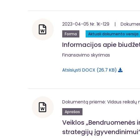
2023-04-05 Nr. 1K-129 | Dokumentą
Forma
Aktuali dokumento versija
Informacijos apie biudž
Finansavimo skyrimas
26.7 KB
Atsisiųsti DOCX
Dokumentą priėmė: Vidaus reikalų m
Aprašas
Veiklos „Bendruomenės in
strategijų įgyvendinimui