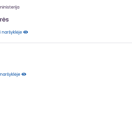
inisterija
irės
i naršyklėje
 naršyklėje