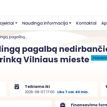
rojektai
Naudinga informacija
Kontaktai
Ap
lingą pagalbą...
kalingą pagalbą nedirbanč
o rinką Vilniaus mieste
Paskelbt
Teikiama iki
2026-08-07 17:00
Liko 7 val. 40 min.
Finansavimo for