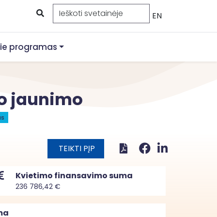
EN
ie programas
io jaunimo
as
TEIKTI PĮP
Kvietimo finansavimo suma
236 786,42 €
ma