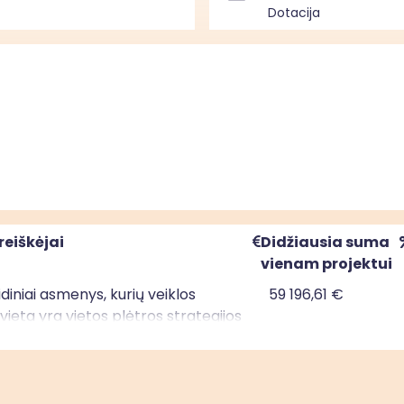
Dotacija
reiškėjai
Didžiausia suma
vienam projektui
uridiniai asmenys, kurių veiklos
59 196,61 €
ieta yra vietos plėtros strategijos
mo teritorijoje; privatūs juridiniai
kurių veiklos vykdymo vieta yra
ėtros strategijos įgyvendinimo
je; savivaldybės, kurios teritorijoje