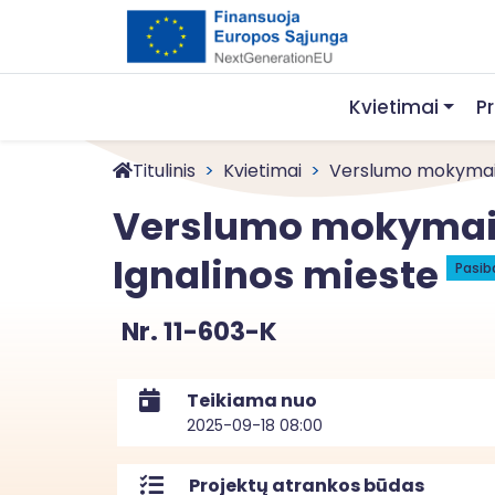
Kvietimai
P
Titulinis
Kvietimai
Verslumo mokymai s
Verslumo mokymai s
Ignalinos mieste
Pasib
Nr. 11-603-K
Teikiama nuo
2025-09-18 08:00
Projektų atrankos būdas