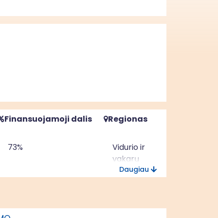
Finansuojamoji dalis
Regionas
73%
Vidurio ir
vakarų
Daugiau
Lietuvos
regionas