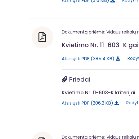
3.6 MB
Rodyti 
Atsisiųsti PDF
Dokumentą priėmė: Vidaus reikalų m
Kvietimo Nr. 11-603-K gai
385.4 KB
Rodyt
Atsisiųsti PDF
Priedai
Kvietimo Nr. 11-603-K kriterijai
206.2 KB
Rodyt
Atsisiųsti PDF
Dokumentą priėmė: Vidaus reikalų m