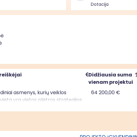
Dotacija
pė
ė
reiškėjai
Didžiausia suma
vienam projektui
uridiniai asmenys, kurių veiklos
64 200,00 €
ieta yra vietos plėtros strategijos
mo teritorijoje; privatūs juridiniai
kurių veiklos vykdymo vieta yra
ėtros strategijos įgyvendinimo
je; savivaldybės, kurios teritorijoje
ama vietos plėtros strategija,