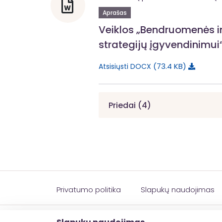
Aprašas
Veiklos „Bendruomenės in
strategijų įgyvendinimui
73.4 KB
Atsisiųsti DOCX
Priedai (4)
Privatumo politika
Slapukų naudojimas
© 2026 esinvesticijos.lt