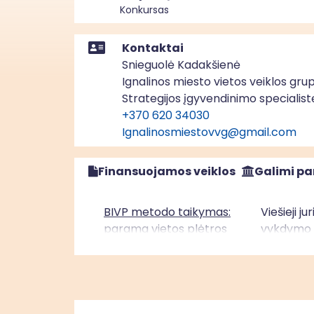
Konkursas
Kontaktai
Snieguolė Kadakšienė
Ignalinos miesto vietos veiklos gru
Strategijos įgyvendinimo specialist
+370 620 34030
Ignalinosmiestovvg@gmail.com
Finansuojamos veiklos
Galimi pa
BIVP metodo taikymas:
Viešieji j
parama vietos plėtros
vykdymo v
strategijų įgyvendinimui“
įgyvendini
Vidurio ir vakarų Lietuvos
asmenys, 
regione (ESF+)
vietos pl
teritorijo
įgyvendin