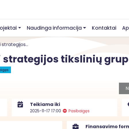
rojektai
Naudinga informacija
Kontaktai
Ap
trategijos...
trategijos tikslinių grup
aigęs
N
Teikiama iki
2025-11-17 17:00
Pasibaigęs
Finansavimo for