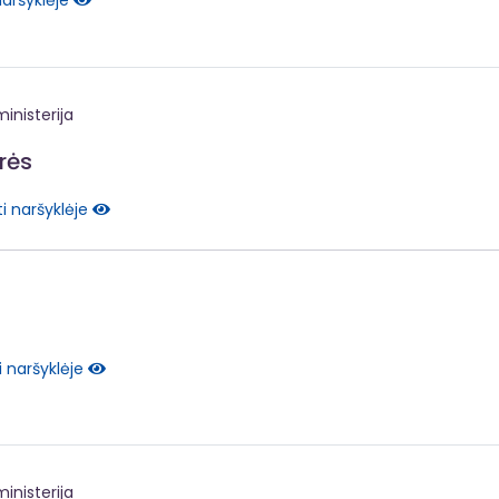
naršyklėje
inisterija
rės
i naršyklėje
i naršyklėje
inisterija