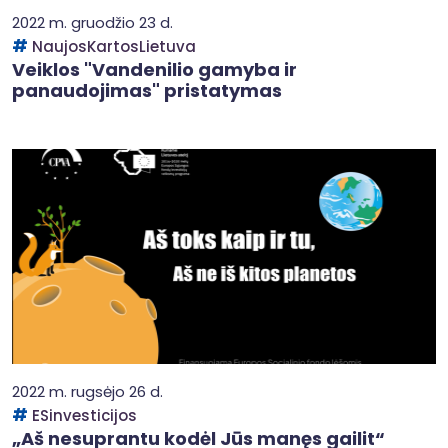
2022 m. gruodžio 23 d.
NaujosKartosLietuva
Veiklos "Vandenilio gamyba ir
panaudojimas" pristatymas
2022 m. rugsėjo 26 d.
ESinvesticijos
„Aš nesuprantu kodėl Jūs manęs gailit“