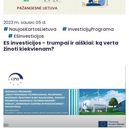
2023 m. sausio 05 d.
NaujosKartosLietuva
InvesticijųPrograma
ESinvesticijos
ES investicijos - trumpai ir aiškiai: ką verta
žinoti kiekvienam?