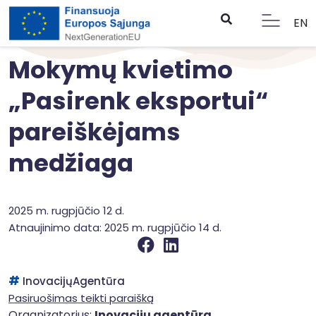
EN
Mokymų kvietimo
„Pasirenk eksportui“
pareiškėjams
medžiaga
2025 m. rugpjūčio 12 d.
Atnaujinimo data: 2025 m. rugpjūčio 14 d.
InovacijųAgentūra
Pasiruošimas teikti paraišką
Organizatorius:
Inovacijų agentūra