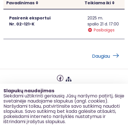
Rikiuoti
Rikiuo
Pavadinimas
Teikiama iki
Pasirenk eksportui
2025 m.
Nr. 02-121-K
spalio 21 d. 17:00
Pasibaigęs
Daugiau
Privatumo politika
Slapukų naudojimas
Slapukų naudojimas
Siekdami užtikrinti geriausią Jūsų naršymo patirtį, šioje
svetainėje naudojame slapukus (angl.
cookies
).
Korupcijos prevencija
Naršydami toliau, patvirtinsite savo sutikimą naudoti
slapukus. Savo sutikimą bet kada galėsite atšaukti,
Kontaktai
pakeisdami interneto naršyklės nustatymus ir
ištrindami įrašytus slapukus.