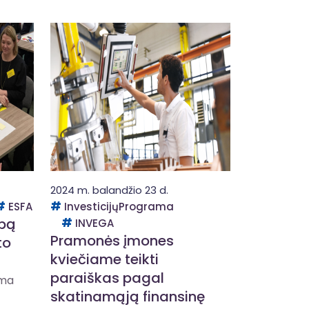
2024 m. balandžio 23 d.
ESFA
InvesticijųPrograma
bą
INVEGA
Pramonės įmones
to
kviečiame teikti
paraiškas pagal
ama
skatinamąją finansinę