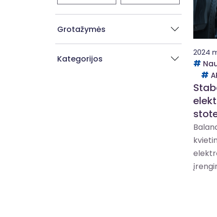
Grotažymės
2024 m
Kategorijos
Nau
A
Stab
elek
stote
Baland
kvietim
elektr
įrengi