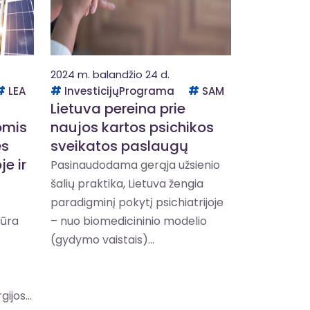
2024 m. balandžio 24 d.
LEA
InvesticijųPrograma
SAM
Lietuva pereina prie
omis
naujos kartos psichikos
ės
sveikatos paslaugų
e ir
Pasinaudodama gerąja užsienio
šalių praktika, Lietuva žengia
paradigminį pokytį psichiatrijoje
tūra
– nuo biomedicininio modelio
(gydymo vaistais)...
ijos...