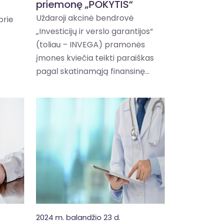
priemonę „POKYTIS“
Uždaroji akcinė bendrovė
prie
„Investicijų ir verslo garantijos“
(toliau – INVEGA) pramonės
įmones kviečia teikti paraiškas
pagal skatinamąją finansinę...
2024 m. balandžio 23 d.