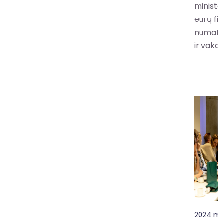
minist
eurų 
numat
ir vaka
2024 m