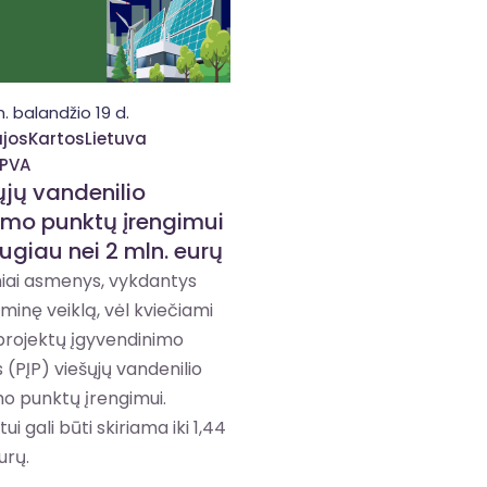
. balandžio 19 d.
josKartosLietuva
PVA
ųjų vandenilio
ymo punktų įrengimui
ugiau nei 2 mln. eurų
niai asmenys, vykdantys
inę veiklą, vėl kviečiami
 projektų įgyvendinimo
 (PĮP) viešųjų vandenilio
o punktų įrengimui.
ui gali būti skiriama iki 1,44
urų.