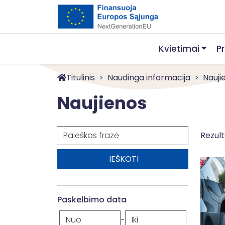
Kvietimai
P
Titulinis
Naudinga informacija
Nauji
Naujienos
Paieška
Rezult
Paskelbimo data
-