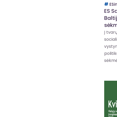
ESi
ES S
Balti
sėkm
Į tvar
social
vysty
politi
sėkmės