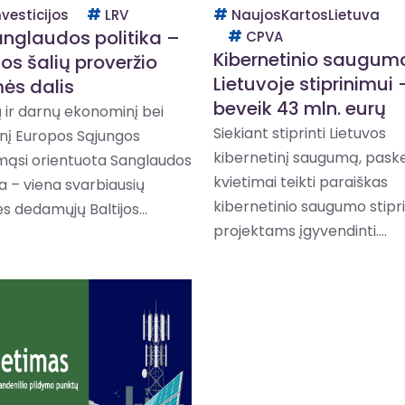
nvesticijos
LRV
NaujosKartosLietuva
anglaudos politika –
CPVA
Kibernetinio saugum
jos šalių proveržio
Lietuvoje stiprinimui 
ės dalis
beveik 43 mln. eurų
ų ir darnų ekonominį bei
Siekiant stiprinti Lietuvos
inį Europos Sąjungos
kibernetinį saugumą, paske
mąsi orientuota Sanglaudos
kvietimai teikti paraiškas
ka – viena svarbiausių
kibernetinio saugumo stipr
 dedamųjų Baltijos...
projektams įgyvendinti....