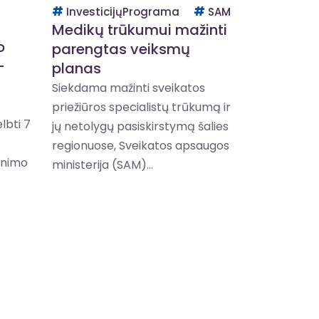
InvesticijųPrograma
SAM
Medikų trūkumui mažinti
o
parengtas veiksmų
–
planas
Siekdama mažinti sveikatos
priežiūros specialistų trūkumą ir
lbti 7
jų netolygų pasiskirstymą šalies
regionuose, Sveikatos apsaugos
inimo
ministerija (SAM)...