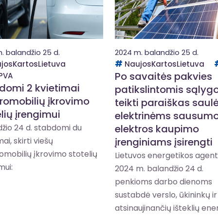
. balandžio 25 d.
2024 m. balandžio 25 d.
josKartosLietuva
NaujosKartosLietuva
Po savaitės pakvies
PVA
domi 2 kvietimai
patikslintomis sąlyg
tromobilių įkrovimo
teikti paraiškas saul
lių įrengimui
elektrinėms sausumoj
žio 24 d. stabdomi du
elektros kaupimo
ai, skirti viešų
įrenginiams įsirengti
omobilių įkrovimo stotelių
Lietuvos energetikos agen
mui:
2024 m. balandžio 24 d.
penkioms darbo dienoms
sustabdė verslo, ūkininkų ir
atsinaujinančių išteklių energ