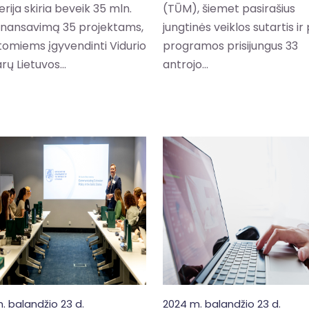
erija skiria beveik 35 mln.
(TŪM), šiemet pasirašius
finansavimą 35 projektams,
jungtinės veiklos sutartis ir 
omiems įgyvendinti Vidurio
programos prisijungus 33
rų Lietuvos...
antrojo...
. balandžio 23 d.
2024 m. balandžio 23 d.