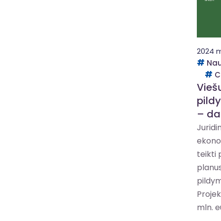
2024 m
Nau
C
Vieš
pild
– da
Juridi
ekonom
teikti
planus
pildym
Projekt
mln. e