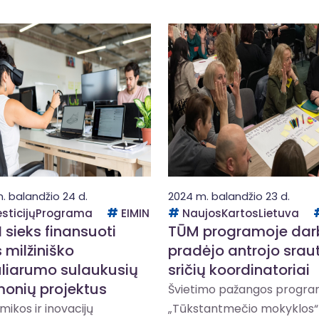
. balandžio 24 d.
2024 m. balandžio 23 d.
esticijųPrograma
EIMIN
NaujosKartosLietuva
 sieks finansuoti
TŪM programoje dar
 milžiniško
pradėjo antrojo srau
liarumo sulaukusių
sričių koordinatoriai
monių projektus
Švietimo pažangos progr
ikos ir inovacijų
„Tūkstantmečio mokyklos“