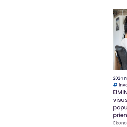
2024 m
Inv
EIMIN
visus
popu
prie
Ekonom