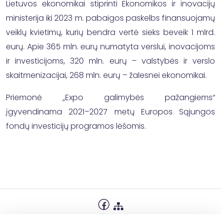
Lietuvos ekonomikai stiprinti Ekonomikos ir inovacijų
ministerija iki 2023 m. pabaigos paskelbs finansuojamų
veiklų kvietimų, kurių bendra vertė sieks beveik 1 mlrd.
eurų. Apie 365 mln. eurų numatyta verslui, inovacijoms
ir investicijoms, 320 mln. eurų – valstybės ir verslo
skaitmenizacijai, 268 mln. eurų – žalesnei ekonomikai.
Priemonė „Expo galimybės pažangiems“
įgyvendinama 2021–2027 metų Europos Sąjungos
fondų investicijų programos lėšomis.
Privatumo politika