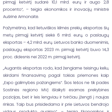
pirmąjį ketvirtį sudarė 10,1 mlrd. eurų ir augo 2,8
procento“, – teigia ekonomikos ir inovacijų ministrė
Aušrinė Armonaitė.
Pažymėtina, kad lietuviškos kilmės prekių eksportas šių
metų pirmąjį ketvirtį siekė 6 mlrd. eurų, o paslaugų
eksportas – 4,2 mlrd. eurų. Lietuvos banko duomenimis,
paslaugų eksportas 2023 m. pirmąjį ketvirtį buvo 14,3
proc. didesnis nei 2022 m. pirmąjį ketvirtį.
„Augantis eksportas rodo, kad žengiame teisingu keliu,
skirdami finansavimą pagal tokias priemones kaip
„Expo galimybės pažangiems“. Šios lėšos ne tik padės
Sostinės regiono MVĮ išlaikyti esamas prekybines
pozicijas, bet ir leis lengviau ir tvirčiau įžengti į naujas
rinkas. Taip bus prisidedama ir prie Lietuvos bendrojo
vidaus produkto augimo“, – teigia Ekonomikos ir