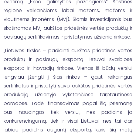
kvietimą „Expo galimybės pažangiems“ Sostinės
regione veikiančioms labai mažoms, mažoms ir
vidutinėms įmonėms (MVĮ). Šiomis investicijomis bus
skatinamas MVĮ aukštos pridėtinės vertės produktų ir
paslaugų sertifikavimas ir pristatymas užsienio rinkose.
„Lietuvos tikslas – padidinti aukštos pridėtinės vertės
produktų ir paslaugų eksportą Lietuvai svarbiose
eksporto ir inovacijų rinkose. Vienas iš būdų verslui
lengviau įžengti į šias rinkas – gauti reikalingus
sertifikatus ir pristatyti savo aukštos pridėtinės vertės
produkciją užsienyje vykstančiose tarptautinėse
parodose. Todėl finansavimas pagal šią priemonę
bus naudingas tiek verslui, nes padidins jo
konkurencingumą, tiek ir visai Lietuvai, nes tai dar
labiau padidins augantį eksportą, kuris šių metų