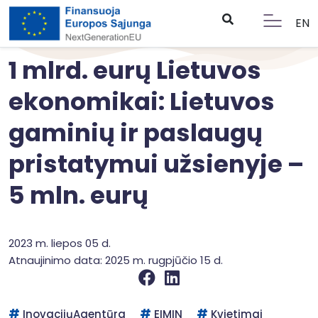
EN
1 mlrd. eurų Lietuvos
ekonomikai: Lietuvos
gaminių ir paslaugų
pristatymui užsienyje –
5 mln. eurų
2023 m. liepos 05 d.
Atnaujinimo data: 2025 m. rugpjūčio 15 d.
InovacijųAgentūra
EIMIN
Kvietimai