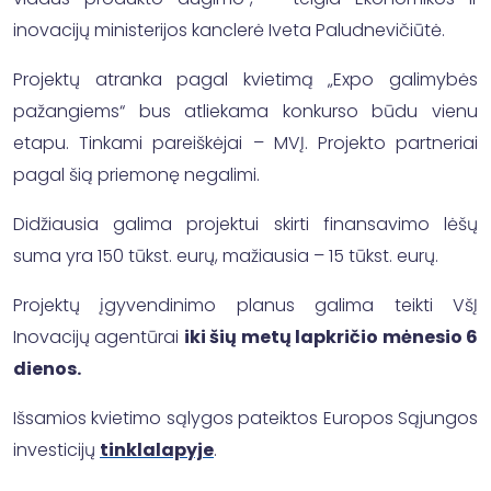
inovacijų ministerijos kanclerė Iveta Paludnevičiūtė.
Projektų atranka pagal kvietimą „Expo galimybės
pažangiems“ bus atliekama konkurso būdu vienu
etapu. Tinkami pareiškėjai – MVĮ. Projekto partneriai
pagal šią priemonę negalimi.
Didžiausia galima projektui skirti finansavimo lėšų
suma yra 150 tūkst. eurų, mažiausia – 15 tūkst. eurų.
Projektų įgyvendinimo planus galima teikti VšĮ
Inovacijų agentūrai
iki šių metų lapkričio mėnesio 6
dienos.
Išsamios kvietimo sąlygos pateiktos Europos Sąjungos
investicijų
tinklalapyje
.