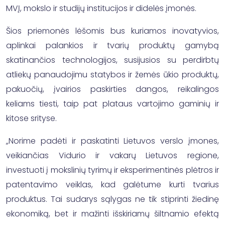
MVĮ, mokslo ir studijų institucijos ir didelės įmonės.
Šios priemonės lėšomis bus kuriamos inovatyvios,
aplinkai palankios ir tvarių produktų gamybą
skatinančios technologijos, susijusios su perdirbtų
atliekų panaudojimu statybos ir žemės ūkio produktų,
pakuočių, įvairios paskirties dangos, reikalingos
keliams tiesti, taip pat plataus vartojimo gaminių ir
kitose srityse.
„Norime padėti ir paskatinti Lietuvos verslo įmones,
veikiančias Vidurio ir vakarų Lietuvos regione,
investuoti į mokslinių tyrimų ir eksperimentinės plėtros ir
patentavimo veiklas, kad galėtume kurti tvarius
produktus. Tai sudarys sąlygas ne tik stiprinti žiedinę
ekonomiką, bet ir mažinti išskiriamų šiltnamio efektą