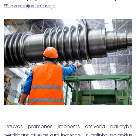
ES investicijos Lietuvoje
Lietuvos pramonės įmonėms atsiveria galimybė
perdirbant atliekas kurti inovatyvius, aplinkai palankius