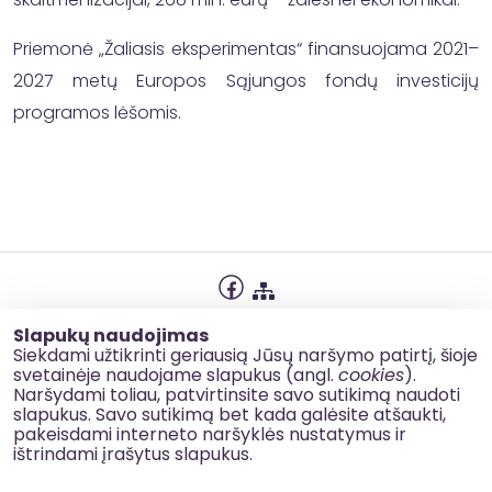
Priemonė „Žaliasis eksperimentas“ finansuojama 2021–
2027 metų Europos Sąjungos fondų investicijų
programos lėšomis.
Privatumo politika
Slapukų naudojimas
Slapukų naudojimas
Siekdami užtikrinti geriausią Jūsų naršymo patirtį, šioje
svetainėje naudojame slapukus (angl.
cookies
).
Korupcijos prevencija
Naršydami toliau, patvirtinsite savo sutikimą naudoti
slapukus. Savo sutikimą bet kada galėsite atšaukti,
Kontaktai
pakeisdami interneto naršyklės nustatymus ir
ištrindami įrašytus slapukus.
© 2026 esinvesticijos.lt