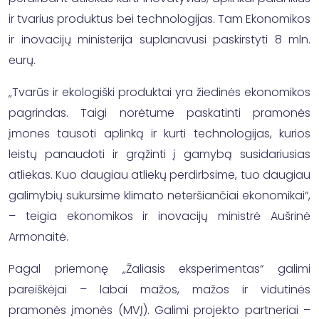
ir tvarius produktus bei technologijas. Tam Ekonomikos
ir inovacijų ministerija suplanavusi paskirstyti 8 mln.
eurų.
„Tvarūs ir ekologiški produktai yra žiedinės ekonomikos
pagrindas. Taigi norėtume paskatinti pramonės
įmones tausoti aplinką ir kurti technologijas, kurios
leistų panaudoti ir grąžinti į gamybą susidariusias
atliekas. Kuo daugiau atliekų perdirbsime, tuo daugiau
galimybių sukursime klimato neteršiančiai ekonomikai“,
– teigia ekonomikos ir inovacijų ministrė Aušrinė
Armonaitė.
Pagal priemonę „Žaliasis eksperimentas“ galimi
pareiškėjai – labai mažos, mažos ir vidutinės
pramonės įmonės (MVĮ). Galimi projekto partneriai –