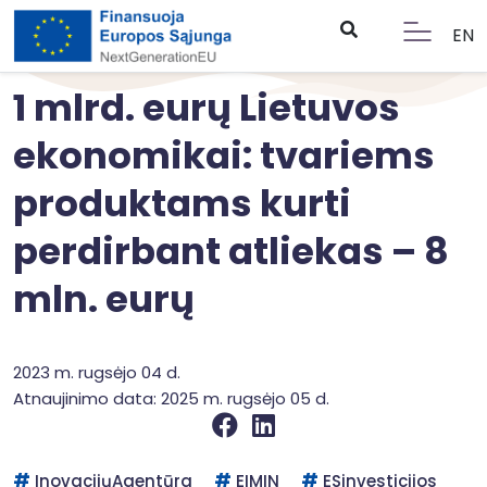
EN
1 mlrd. eurų Lietuvos
ekonomikai: tvariems
produktams kurti
perdirbant atliekas – 8
mln. eurų
2023 m. rugsėjo 04 d.
Atnaujinimo data: 2025 m. rugsėjo 05 d.
InovacijųAgentūra
EIMIN
ESinvesticijos