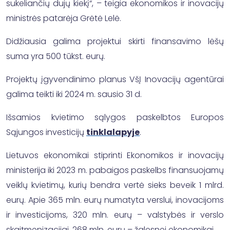
sukeliančių dujų kiekį“, – teigia ekonomikos ir inovacijų
ministrės patarėja Grėtė Lelė.
Didžiausia galima projektui skirti finansavimo lėšų
suma yra 500 tūkst. eurų.
Projektų įgyvendinimo planus VšĮ Inovacijų agentūrai
galima teikti iki 2024 m. sausio 31 d.
Išsamios kvietimo sąlygos paskelbtos Europos
Sąjungos investicijų
tinklalapyje
.
Lietuvos ekonomikai stiprinti Ekonomikos ir inovacijų
ministerija iki 2023 m. pabaigos paskelbs finansuojamų
veiklų kvietimų, kurių bendra vertė sieks beveik 1 mlrd.
eurų. Apie 365 mln. eurų numatyta verslui, inovacijoms
ir investicijoms, 320 mln. eurų – valstybės ir verslo
skaitmenizacijai, 268 mln. eurų – žalesnei ekonomikai.