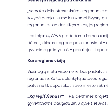
Dėmesys regionų patrauklumui
„Nemaža dalis infrastruktūros regionuose b
kokybė gerėja, turime ir tinkamai išvystytą 
regionuose, tad dar išlikęs mitas, jog regi
Jos teigimu, CPVA pradedama komunikacijos
dėmesį skirsime regiono pozicionavimui – at
gyvenimo galimybes“, – pasakojo J. Lepard
Kurs regiono viziją
Viešnagių metu visuomenei bus pristatyti sė
regionuose. Be to, aplankytų Lietuvos regi
patys ne tik papasakoti savo miesto sėkmės i
„Ką regi(J)onas?“
– VšĮ Centrinės projek
gyventojams daugiau žinių apie Lietuvos r