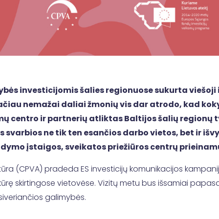
ybės investicijomis šalies regionuose sukurta viešoji
iau nemažai daliai žmonių vis dar atrodo, kad kokybi
mų centro ir partnerių atliktas Baltijos šalių regionų
varbios ne tik ten esančios darbo vietos, bet ir išv
gdymo įstaigos, sveikatos priežiūros centrų prieina
ūra (CPVA) pradeda ES investicijų komunikacijos kampanij
įsikūrę skirtingose vietovėse. Vizitų metu bus išsamiai pa
atsiveriančios galimybės.