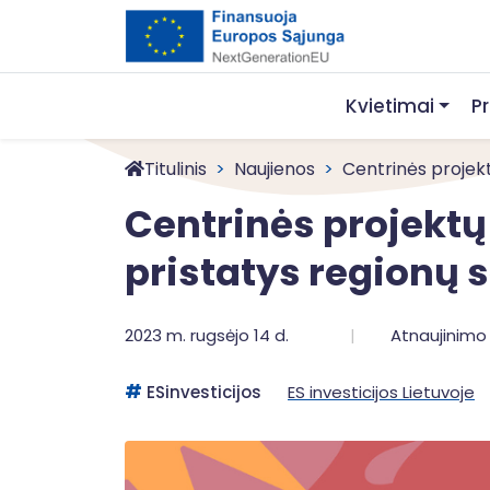
Kvietimai
P
Titulinis
Naujienos
Centrinės projek
Centrinės projekt
pristatys regionų 
2023 m. rugsėjo 14 d.
Atnaujinimo 
ESinvesticijos
ES investicijos Lietuvoje