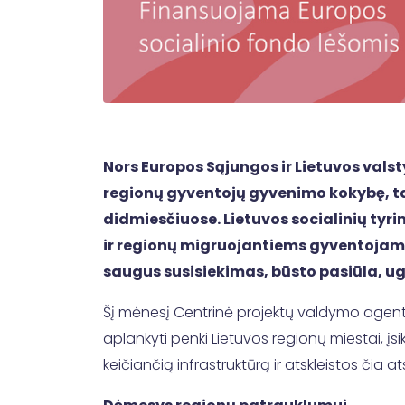
Nors Europos Sąjungos ir Lietuvos valst
regionų gyventojų gyvenimo kokybę, tač
didmiesčiuose. Lietuvos socialinių tyri
ir regionų migruojantiems gyventojams s
saugus susisiekimas, būsto pasiūla, u
Šį mėnesį Centrinė projektų valdymo agent
aplankyti penki Lietuvos regionų miestai, 
keičiančią infrastruktūrą ir atskleistos čia 