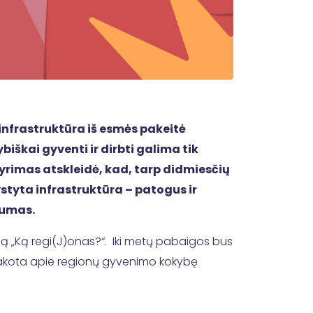
 infrastruktūra iš esmės pakeitė
škai gyventi ir dirbti galima tik
 tyrimas atskleidė, kad, tarp didmiesčių
ystyta infrastruktūra – patogus ir
mumas.
ą „Ką regi(J)onas?“. Iki metų pabaigos bus
pasakota apie regionų gyvenimo kokybę