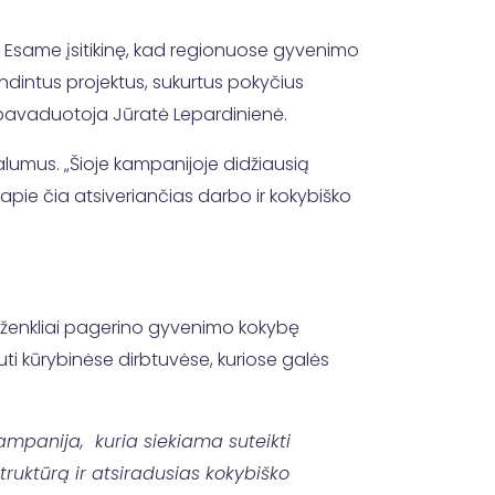
. Esame įsitikinę, kad regionuose gyvenimo
endintus projektus, sukurtus pokyčius
us pavaduotoja Jūratė Lepardinienė.
lumus. „Šioje kampanijoje didžiausią
apie čia atsiveriančias darbo ir kokybiško
ie ženkliai pagerino gyvenimo kokybę
ti kūrybinėse dirbtuvėse, kuriose galės
ampanija, kuria siekiama suteikti
ruktūrą ir atsiradusias kokybiško