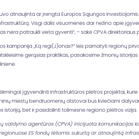
uvo atnaujinta ar įrengta Europos Sąjungos investicijomis
infrastruktūrą. Visgi dalis visuomenės dar nežino apie įgyv
onas nėra patraukli vieta gyventi“, – sakė CPVA direktoria
 kampanija „Ką regi(J)onas?“ leis pamatyti regionų priva
skleisime gerąsias praktikas, pasakosime žmonių istorijas 
inienė.
kmingai įgyvendinti infrastruktūros plėtros projektai, kur
oninių miestų bendruomenių atstovai bus kviečiami dalyvau
storiją, bet ir pasidalinti tolimesne regiono plėtros vizija.
tų valdymo agentūros (CPVA) inicijuota komunikacijos k
egionuose ES fondų lėšomis sukurtą ar atnaujintą infrast