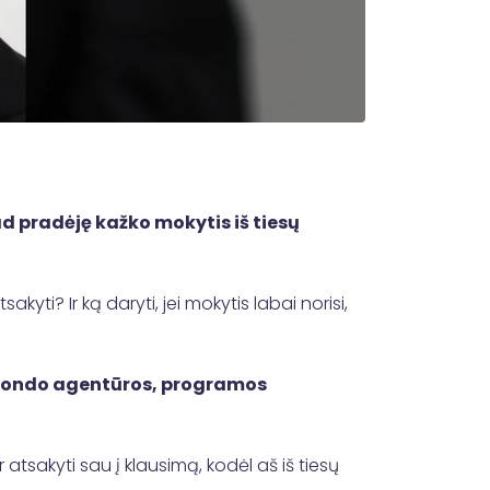
d pradėję kažko mokytis iš tiesų
kyti? Ir ką daryti, jei mokytis labai norisi,
io fondo agentūros, programos
atsakyti sau į klausimą, kodėl aš iš tiesų