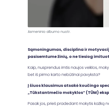
Asmeninio albumo nuotr.
Sąmoningumas, disciplina ir motyvacija
pasisemtume žinių, o ne tiesiog imit
Kaip, nusprendus imtis naujos veiklos, mokytis
bet iš pirmo karto nebūtinai pavyksta?
Į šiuos klausimus atsakė koučingo spec
„Tūkstantmečio mokyklos“ (TŪM) ekspe
Pasak jos, prieš pradedant mokytis kažką nau