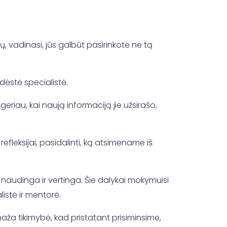
 vadinasi, jūs galbūt pasirinkote ne tą
 dėstė specialistė.
eriau, kai naują informaciją jie užsirašo,
refleksijai, pasidalinti, ką atsimename iš
 naudinga ir vertinga. Šie dalykai mokymuisi
istė ir mentorė.
maža tikimybė, kad pristatant prisiminsime,