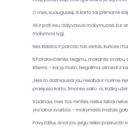
O mes, suaugusieji, iš karto tai priimame kaip
Aš ir pati esu dalyvavusi mokymuose, kur an
mokymosi lygį.
Nes klaidos ir parodo tas vietas, kuriose mum
R.Patalavičienės teigimu, mokantis svarbu su
kitiems – kai ją mato. Negalima atmesti ir ka
„Nes to dažniausiai jau nelabai ir norime. Ne
praėjusio karto, žmonės sako: oi, kažką užsi
Vadinasi, mes tos minties niekur labai nebep
yra labai svarbūs – mokymasis mažais gabal
Pavyzdžiui, anot jos, jeigu reikia pasiruošt