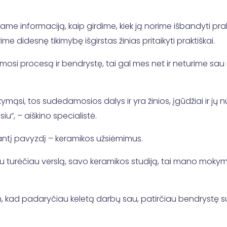
iimame informaciją, kaip girdime, kiek ją norime išbandyti pra
 didesnę tikimybę išgirstas žinias pritaikyti praktiškai.
mosi procesą ir bendrystę, tai gal mes net ir neturime sau 
ymąsi, tos sudedamosios dalys ir yra žinios, įgūdžiai ir jų 
iu“, – aiškino specialistė.
ojantį pavyzdį – keramikos užsiėmimus.
u turėčiau verslą, savo keramikos studiją, tai mano mokym
, kad padaryčiau keletą darbų sau, patirčiau bendrystę su t