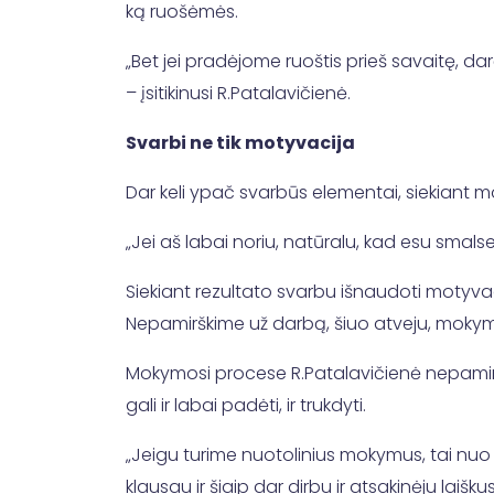
ką ruošėmės.
„Bet jei pradėjome ruoštis prieš savaitę, da
– įsitikinusi R.Patalavičienė.
Svarbi ne tik motyvacija
Dar keli ypač svarbūs elementai, siekiant mok
„Jei aš labai noriu, natūralu, kad esu smalses
Siekiant rezultato svarbu išnaudoti motyvac
Nepamirškime už darbą, šiuo atveju, mokymą
Mokymosi procese R.Patalavičienė nepamiršo
gali ir labai padėti, ir trukdyti.
„Jeigu turime nuotolinius mokymus, tai nuo 
klausau ir šiaip dar dirbu ir atsakinėju laišku