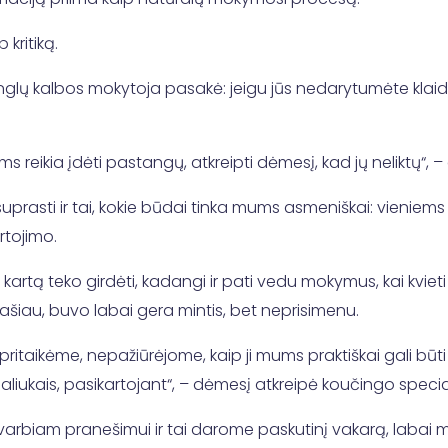
 kritiką.
glų kalbos mokytoja pasakė: jeigu jūs nedarytumėte klaidų,
s reikia įdėti pastangų, atkreipti dėmesį, kad jų neliktų“, –
prasti ir tai, kokie būdai tinka mums asmeniškai: vieniems g
rtojimo.
 kartą teko girdėti, kadangi ir pati vedu mokymus, kai kvieti 
rašiau, buvo labai gera mintis, bet neprisimenu.
ritaikėme, nepažiūrėjome, kaip ji mums praktiškai gali būti
iukais, pasikartojant“, – dėmesį atkreipė koučingo special
i svarbiam pranešimui ir tai darome paskutinį vakarą, labai 