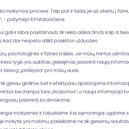
mokymosi procese. Taip pat ir tada, jei aš ateinu į fizini
, – pažymėjo R.Patalavičienė.
i ir labai pasitarnauti, tik reikia aiškiai žinoti, kaip iš ti
 kad dar nespėta atlikti paskirtos užduoties.
 psichologinės ir fizinės būklės. Jei mūsų mintys užimtos ki
treso lygis yra aukštas, gebėjimas įsisavinti naują informaci
s tiesiog „praslysta“ pro mūsų ausis.
e tik geriau girdime, bet ir efektyviau apdorojame informac
intys bei įtampa tarsi „išvalomos“, o nauja informacija tvar
au lengviau prisiminti, ko išmokome.
kmingai mokysimės ir tobulėsime. Kai sąmoningai ugdome
je mokytis yra malonu, pasiekiame ne tik geresnių rezult