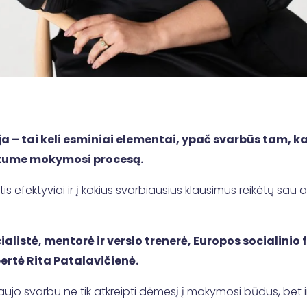
 – tai keli esminiai elementai, ypač svarbūs tam, ka
uotume mokymosi procesą.
 efektyviai ir į kokius svarbiausius klausimus reikėtų sau atsa
ialistė, mentorė ir verslo trenerė, Europos socialin
rtė Rita Patalavičienė.
jo svarbu ne tik atkreipti dėmesį į mokymosi būdus, bet ir 