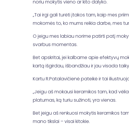
noriu mokytis vieno ar kito dalyko.
„Tai irgi gali turėti įtakos tam, kaip mes pr
mokomės to, ko mums reikia darbe, mes turime
O jeigu mes labiau norime patirti patį moky
svarbus momentas.
Bet apskritai, jei kalbame apie efektyvų mok
kartą išgirdau, išbandžiau ir jau visada taikys
Kartu R.Patalavičienė pateikė ir tai iliustru
„Jeigu aš mokausi keramikos tam, kad vėlia
platumas, ką turiu sužinoti, yra vienas.
Bet jeigu aš renkuosi mokytis keramikos tam
mano tikslai – visai kitokie.