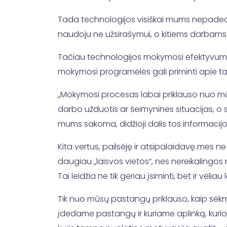
Tada technologijos visiškai mums nepadeda 
naudoju ne užsirašymui, o kitiems darbams“
Tačiau technologijos mokymosi efektyvumui gal
mokymosi programėlės gali priminti apie tai,
„Mokymosi procesas labai priklauso nuo mūsų
darbo užduotis ar šeimynines situacijas, o s
mums sakoma, didžioji dalis tos informacijo
Kita vertus, pailsėję ir atsipalaidavę mes n
daugiau „laisvos vietos“, nes nereikalingos m
Tai leidžia ne tik geriau įsiminti, bet ir vėli
Tik nuo mūsų pastangų priklauso, kaip sė
įdedame pastangų ir kuriame aplinką, kurio