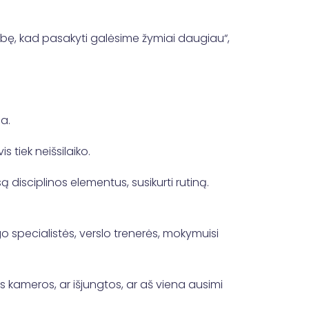
mybę, kad pasakyti galėsime žymiai daugiau“,
na.
s tiek neišsilaiko.
disciplinos elementus, susikurti rutiną.
 specialistės, verslo trenerės, mokymuisi
s kameros, ar išjungtos, ar aš viena ausimi