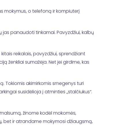
us mokymus, o telefoną ir kompiuterį
esų jas panaudoti tinkamai. Pavyzdžiui, kalbų
tais reikalais, pavyzdžiui, sprendžiant
ją ženkliai sumažėja. Net jei girdime, kas
iją. Tokiomis akimirkomis smegenys turi
kingai susidėlioja į atminties „stalčiukus“.
 smalsumą, žinome kodėl mokomės,
atų, bet ir atrandame mokymosi džiaugsmą,