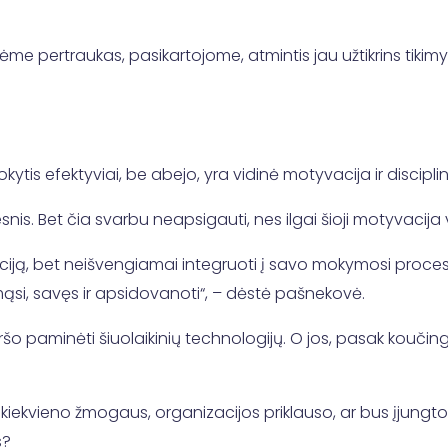
rėme pertraukas, pasikartojome, atmintis jau užtikrins tiki
ytis efektyviai, be abejo, yra vidinė motyvacija ir discipli
nis. Bet čia svarbu neapsigauti, nes ilgai šioji motyvacija vi
iją, bet neišvengiamai integruoti į savo mokymosi procesą 
si, savęs ir apsidovanoti“, – dėstė pašnekovė.
 paminėti šiuolaikinių technologijų. O jos, pasak koučingo
kiekvieno žmogaus, organizacijos priklauso, ar bus įjungto
s?