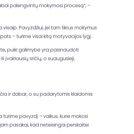
ai labai palengvintų mokymosi procesą“, –
a visaip. Pavyzdžiui, jei tam tikrus mokymus
pats – turime visai kitą motyvacijos lygį.
ote, puiki galimybė yra pasinaudoti
įvairiausių sričių, o suaugusieji,
i čia ir dabar, o su padarytomis klaidomis
a turime pavyzdį – vaikus, kurie mokosi
gu jam pasakai, kad neteisingai perskaitei