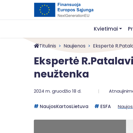
Kvietimai
P
Titulinis
Naujienos
Ekspertė R.Patala
Ekspertė R.Patalav
neužtenka
2024 m. gruodžio 18 d.
Atnaujinim
NaujosKartosLietuva
ESFA
Naujos