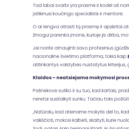
Tad labai svarbi yra prasmė ir kodėl aš nori
įsitikinusi koučingo specialistė ir mentorė.
O ar lengva atrasti tą prasmę ir apskritai a
žmogui parenka įmonė, kurioje jis dirba, moty
Jei norite atnaujinti savo profesinius įgūdž
nacionaline švietimo platforma, tokia kaip
atitinkantys valstybės nustatytus kriterijus
Klaidos – neatsiejama mokymosi proce
Pašnekovė sutiko ir su tuo, kad kartais, pra
neretai susitaikyti sunku. Tačiau toks požiūr
„Natūralu, kad ateiname mokytis dėl to, kad
vaikščioti, mokosi kalbėti, skaityti, kurie nu
žodį, patari, kaip teisingai ištarti, jis šią 