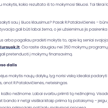
u mokytis, kokio rezultato iš to mokymosi tikiuosi. Tai tikr
tsakyti sau į šiuos klausimus? Pasak R.Patalavičienės – būn
vacija gali būti labai žema, o jei užsiėmimus jis pasirenka 
ius arba pagaliau pradėti mokytis to, apie ką seniai svajoj
Kursuok.lt
. Čia rasite daugiau nei 350 mokymų programų iš 
, gali pretenduoti į mokymų finansavimą.
so dalis
dėjus mokytis naujų dalykų, lyg norisi viską idealiai padaryt
is, anot R.Patalavičienės, neteisingas.
 kažko nežinome. Labai svarbu priimti tą nežinojimą. Visad
olat bando ir netgi visiškai kitaip priima tą pataisymą – jei
informaciją priima kaip natūralų mokymosi procesą.