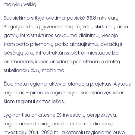
mokyklų veiklą.
Susisiekimo srityje kvietimai pasiekė 55,8 mln. eurų.
Pagal juos bus įgyvendinami projektai, skirti kelių arba
gatvių infrastruktūros saugumo didinimui, viešojo
transporto priemonių parko atnaujinimui, dviračių ir
pėsčiųjų takų infrastruktūros plėtrai miestuose bei
priemonėms, kurios prisideda prie šiltnamio efektą
sukeliančių dujų mažinimo.
Šiuo metu regionai aktyviai planuoja projektus. Alytaus
regionas – pirmasis regionas jau susiplanavęs visas
šiam regionui skirtas lėšas.
Lyginant su ankstesne ES investicijų perspektyva,
regionai vien tiesiogiai sulauks ženkliai didesnių
investicijų. 2014–2020 m. laikotarpiu regionams buvo