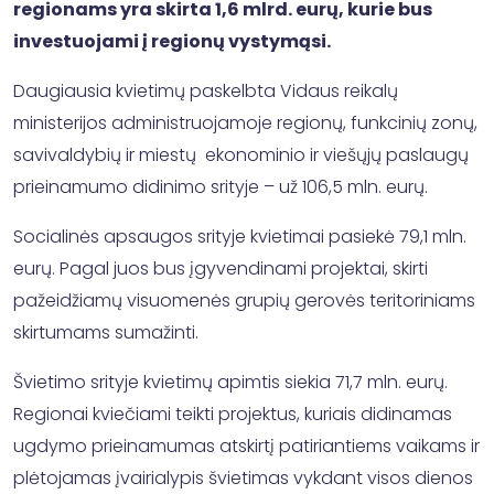
regionams yra skirta 1,6 mlrd. eurų, kurie bus
investuojami į regionų vystymąsi.
Daugiausia kvietimų paskelbta Vidaus reikalų
ministerijos administruojamoje regionų, funkcinių zonų,
savivaldybių ir miestų ekonominio ir viešųjų paslaugų
prieinamumo didinimo srityje – už 106,5 mln. eurų.
Socialinės apsaugos srityje kvietimai pasiekė 79,1 mln.
eurų. Pagal juos bus įgyvendinami projektai, skirti
pažeidžiamų visuomenės grupių gerovės teritoriniams
skirtumams sumažinti.
Švietimo srityje kvietimų apimtis siekia 71,7 mln. eurų.
Regionai kviečiami teikti projektus, kuriais didinamas
ugdymo prieinamumas atskirtį patiriantiems vaikams ir
plėtojamas įvairialypis švietimas vykdant visos dienos