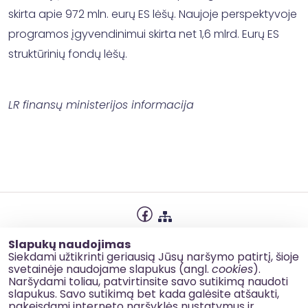
skirta apie 972 mln. eurų ES lėšų. Naujoje perspektyvoje
programos įgyvendinimui skirta net 1,6 mlrd. Eurų ES
struktūrinių fondų lėšų.
LR finansų ministerijos informacija
Privatumo politika
Slapukų naudojimas
Slapukų naudojimas
Siekdami užtikrinti geriausią Jūsų naršymo patirtį, šioje
svetainėje naudojame slapukus (angl.
cookies
).
Korupcijos prevencija
Naršydami toliau, patvirtinsite savo sutikimą naudoti
slapukus. Savo sutikimą bet kada galėsite atšaukti,
Kontaktai
pakeisdami interneto naršyklės nustatymus ir